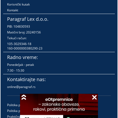
Korisnički kutak
Kontakt
Paragraf Lex d.o.o.
PIB: 104830593
Matični broj: 20240156
Tekući račun:
105-3029346-18
160-0000000380290-23
Radno vreme:
Ponedeljak - petak
7:30 - 15:30
Kontaktirajte nas:
online@paragraf.rs
Politika privatnosti
Politika pružanja usluga
Praktična pravila pružanja usluga