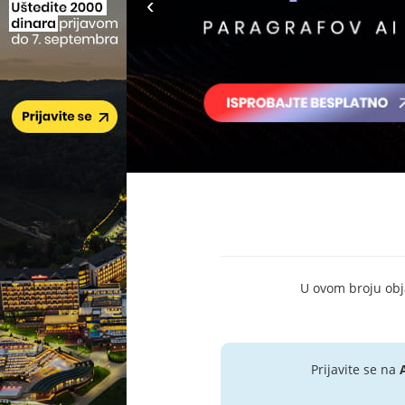
U ovom broju objav
Prijavite se na