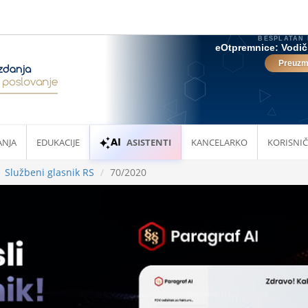
ANJA
EDUKACIJE
ASISTENTI
KANCELARKO
KORISNIČ
Službeni glasnik RS
70/2020