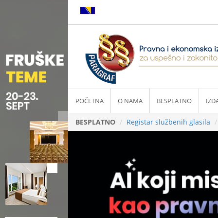
POČETNA
O NAMA
BESPLATNO
IZD
BESPLATNO
Registar službenih glasila