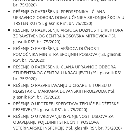
br. 75/2020)
REŠENJE O RAZREŠENJU PREDSEDNIKA I ČLANA
UPRAVNOG ODBORA DOMA UČENIKA SREDNJIH ŠKOLA U
TRSTENIKU ("Sl. glasnik RS", br. 75/2020)
REŠENJE O RAZREŠENJU VRŠIOCA DUŽNOSTI DIREKTORA
ZDRAVSTVENOG CENTRA KOSOVSKA MITROVICA ("Sl.
glasnik RS", br. 75/2020)
REŠENJE O RAZREŠENJU VRŠIOCA DUŽNOSTI
POMOĆNIKA MINISTRA SPOLJNIH POSLOVA ("Sl. glasnik
RS", br. 75/2020)
REŠENJE O RAZREŠENJU ČLANA UPRAVNOG ODBORA
STUDENTSKOG CENTRA U KRAGUJEVCU ("Sl. glasnik RS",
br. 75/2020)
REŠENJE O RAZVRSTAVANJU U CIGARETE I UPISU U
REGISTAR O MARKAMA DUVANSKIH PROIZVODA ("Sl.
glasnik RS", br. 75/2020)
REŠENJE O UPOTREBI SREDSTAVA TEKUĆE BUDŽETSKE
REZERVE ("Sl. glasnik RS", br. 75/2020)
REŠENJE O UTVRĐIVANJU ISPUNJENOSTI USLOVA ZA
OBAVLJANJE POJEDINIH STRUČNIH POSLOVA
VETERINARSKE INSPEKCIJE ("Sl. glasnik RS", br. 75/2020)