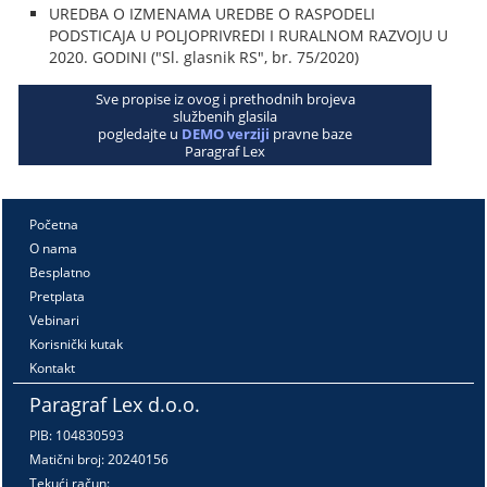
UREDBA O IZMENAMA UREDBE O RASPODELI
PODSTICAJA U POLJOPRIVREDI I RURALNOM RAZVOJU U
2020. GODINI ("Sl. glasnik RS", br. 75/2020)
Sve propise iz ovog i prethodnih brojeva
službenih glasila
pogledajte u
DEMO verziji
pravne baze
Paragraf Lex
Početna
O nama
Besplatno
Pretplata
Vebinari
Korisnički kutak
Kontakt
Paragraf Lex d.o.o.
PIB: 104830593
Matični broj: 20240156
Tekući račun: