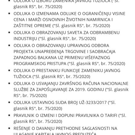
ODLUKA O IZBORU ZAMENIKA JAVNOG TUŽIOCA ("Sl.
glasnik RS", br. 75/2020)
ODLUKA O IZMENAMA ODLUKE O OGRANIČENJU VISINE
CENA I MARŽI OSNOVNIH ŽIVOTNIH NAMIRNICA I
ZAŠTITNE OPREME ("Sl. glasnik RS", br. 75/2020)
ODLUKA O OBRAZOVANJU SAVETA ZA ODBRAMBENU
INDUSTRIJU ("Sl. glasnik RS", br. 75/2020)
ODLUKA O OBRAZOVANJU UPRAVNOG ODBORA
PROJEKTA UNAPREĐENJA TRGOVINE I SAOBRAĆAJA
ZAPADNOG BALKANA UZ PRIMENU VIŠEFAZNOG
PROGRAMSKOG PRISTUPA ("Sl. glasnik RS", br. 75/2020)
ODLUKA O PRESTANKU FUNKCIJE ZAMENIKU JAVNOG
TUŽIOCA ("Sl. glasnik RS", br. 75/2020)
ODLUKA O USVAJANJU ZAVRŠNOG RAČUNA NACIONALNE
SLUŽBE ZA ZAPOŠLJAVANJE ZA 2019. GODINU ("Sl. glasnik
RS", br. 75/2020)
ODLUKA USTAVNOG SUDA BROJ UŽ-3233/2017 ("Sl.
glasnik RS", br. 75/2020)
PRAVILNIK O IZMENI I DOPUNI PRAVILNIKA O TARIFI ("Sl.
glasnik RS", br. 75/2020)
REŠENJE O DAVANJU PRETHODNE SAGLASNOSTI NA
ULAGANJE KAPITALA JAVNOG PREDUZEĆA