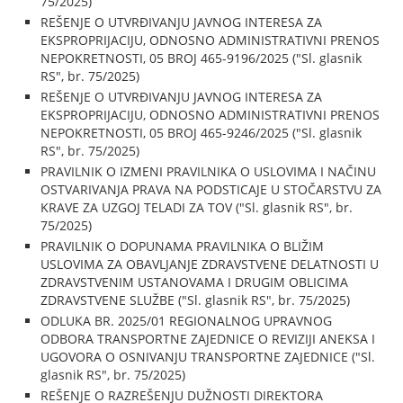
75/2025)
REŠENJE O UTVRĐIVANJU JAVNOG INTERESA ZA
EKSPROPRIJACIJU, ODNOSNO ADMINISTRATIVNI PRENOS
NEPOKRETNOSTI, 05 BROJ 465-9196/2025 ("Sl. glasnik
RS", br. 75/2025)
REŠENJE O UTVRĐIVANJU JAVNOG INTERESA ZA
EKSPROPRIJACIJU, ODNOSNO ADMINISTRATIVNI PRENOS
NEPOKRETNOSTI, 05 BROJ 465-9246/2025 ("Sl. glasnik
RS", br. 75/2025)
PRAVILNIK O IZMENI PRAVILNIKA O USLOVIMA I NAČINU
OSTVARIVANJA PRAVA NA PODSTICAJE U STOČARSTVU ZA
KRAVE ZA UZGOJ TELADI ZA TOV ("Sl. glasnik RS", br.
75/2025)
PRAVILNIK O DOPUNAMA PRAVILNIKA O BLIŽIM
USLOVIMA ZA OBAVLJANJE ZDRAVSTVENE DELATNOSTI U
ZDRAVSTVENIM USTANOVAMA I DRUGIM OBLICIMA
ZDRAVSTVENE SLUŽBE ("Sl. glasnik RS", br. 75/2025)
ODLUKA BR. 2025/01 REGIONALNOG UPRAVNOG
ODBORA TRANSPORTNE ZAJEDNICE O REVIZIJI ANEKSA I
UGOVORA O OSNIVANJU TRANSPORTNE ZAJEDNICE ("Sl.
glasnik RS", br. 75/2025)
REŠENJE O RAZREŠENJU DUŽNOSTI DIREKTORA