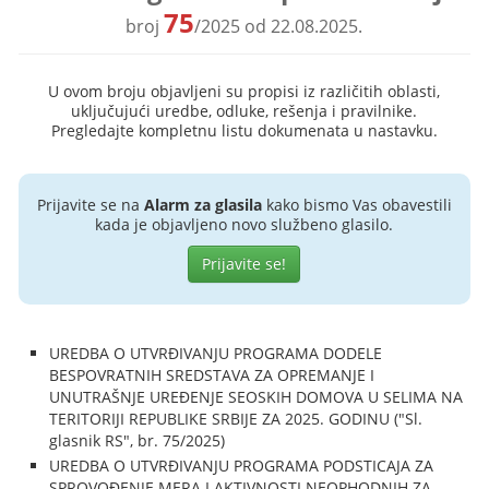
75
broj
/2025 od 22.08.2025.
U ovom broju objavljeni su propisi iz različitih oblasti,
uključujući uredbe, odluke, rešenja i pravilnike.
Pregledajte kompletnu listu dokumenata u nastavku.
Prijavite se na
Alarm za glasila
kako bismo Vas obavestili
kada je objavljeno novo službeno glasilo.
Prijavite se!
UREDBA O UTVRĐIVANJU PROGRAMA DODELE
BESPOVRATNIH SREDSTAVA ZA OPREMANJE I
UNUTRAŠNJE UREĐENJE SEOSKIH DOMOVA U SELIMA NA
TERITORIJI REPUBLIKE SRBIJE ZA 2025. GODINU ("Sl.
glasnik RS", br. 75/2025)
UREDBA O UTVRĐIVANJU PROGRAMA PODSTICAJA ZA
SPROVOĐENJE MERA I AKTIVNOSTI NEOPHODNIH ZA