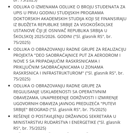
ODLUKA O IZMENAMA ODLUKE O BROJU STUDENATA ZA
UPIS U PRVU GODINU STUDIJSKIH PROGRAMA
DOKTORSKIH AKADEMSKIH STUDIJA KOJI SE FINANSIRAJU
IZ BUDŽETA REPUBLIKE SRBIJE ZA VISOKOŠKOLSKE
USTANOVE ČIJI JE OSNIVAČ REPUBLIKA SRBIJA U
ŠKOLSKOJ 2025/2026. GODINI ("Sl. glasnik RS", br.
75/2025)
ODLUKA O OBRAZOVANJU RADNE GRUPE ZA REALIZACIJU
PROJEKTA "DEO SAOBRAĆAJNICE PUT ZA AERODROM I
NOVE 5 SA PRIPADAJUĆIM RASKRSNICAMA I
PRIKLJUČNIM SAOBRAĆAJNICAMA U ZONAMA
RASKRSNICA I INFRASTRUKTUROM" ("Sl. glasnik RS", br.
75/2025)
ODLUKA O OBRAZOVANJU RADNE GRUPE ZA
REGULISANJE USKLAĐENOSTI SA OPERATIVNIM
OBAVEZAMA, UNAPREĐENJE ODRŽIVOSTI I IZMIRENJE
UGOVORNIH OBAVEZA JAVNOG PREDUZEĆA "PUTEVI
SRBIJE" BEOGRAD ("Sl. glasnik RS", br. 75/2025)
REŠENJE O POSTAVLJENJU DRŽAVNOG SEKRETARA U
MINISTARSTVU RUDARSTVA I ENERGETIKE ("Sl. glasnik
RS", br. 75/2025)