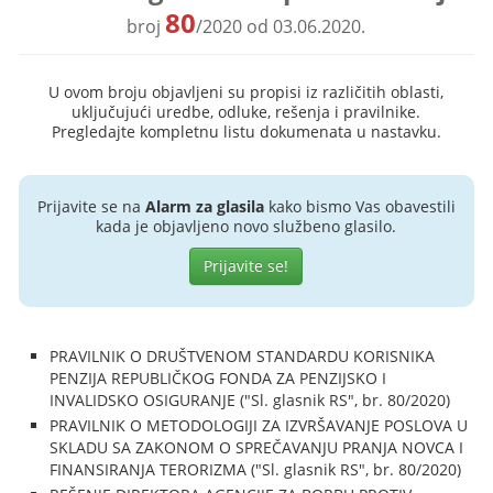
80
broj
/2020 od 03.06.2020.
U ovom broju objavljeni su propisi iz različitih oblasti,
uključujući uredbe, odluke, rešenja i pravilnike.
Pregledajte kompletnu listu dokumenata u nastavku.
Prijavite se na
Alarm za glasila
kako bismo Vas obavestili
kada je objavljeno novo službeno glasilo.
Prijavite se!
PRAVILNIK O DRUŠTVENOM STANDARDU KORISNIKA
PENZIJA REPUBLIČKOG FONDA ZA PENZIJSKO I
INVALIDSKO OSIGURANJE ("Sl. glasnik RS", br. 80/2020)
PRAVILNIK O METODOLOGIJI ZA IZVRŠAVANJE POSLOVA U
SKLADU SA ZAKONOM O SPREČAVANJU PRANJA NOVCA I
FINANSIRANJA TERORIZMA ("Sl. glasnik RS", br. 80/2020)