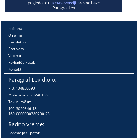
pogledajte u
DEMO verziji
pravne baze
Paragraf Lex
Početna
O nama
Besplatno
Pretplata
Vebinari
Korisnički kutak
Kontakt
Paragraf Lex d.o.o.
PIB: 104830593
Matični broj: 20240156
Tekući račun:
105-3029346-18
160-0000000380290-23
Radno vreme:
Ponedeljak - petak