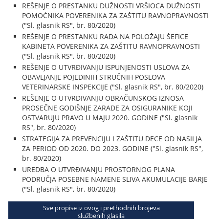
REŠENJE O PRESTANKU DUŽNOSTI VRŠIOCA DUŽNOSTI
POMOĆNIKA POVERENIKA ZA ZAŠTITU RAVNOPRAVNOSTI
("Sl. glasnik RS", br. 80/2020)
REŠENJE O PRESTANKU RADA NA POLOŽAJU ŠEFICE
KABINETA POVERENIKA ZA ZAŠTITU RAVNOPRAVNOSTI
("Sl. glasnik RS", br. 80/2020)
REŠENJE O UTVRĐIVANJU ISPUNJENOSTI USLOVA ZA
OBAVLJANJE POJEDINIH STRUČNIH POSLOVA
VETERINARSKE INSPEKCIJE ("Sl. glasnik RS", br. 80/2020)
REŠENJE O UTVRĐIVANJU OBRAČUNSKOG IZNOSA
PROSEČNE GODIŠNJE ZARADE ZA OSIGURANIKE KOJI
OSTVARUJU PRAVO U MAJU 2020. GODINE ("Sl. glasnik
RS", br. 80/2020)
STRATEGIJA ZA PREVENCIJU I ZAŠTITU DECE OD NASILJA
ZA PERIOD OD 2020. DO 2023. GODINE ("Sl. glasnik RS",
br. 80/2020)
UREDBA O UTVRĐIVANJU PROSTORNOG PLANA
PODRUČJA POSEBNE NAMENE SLIVA AKUMULACIJE BARJE
("Sl. glasnik RS", br. 80/2020)
Sve propise iz ovog i prethodnih brojeva
službenih glasila