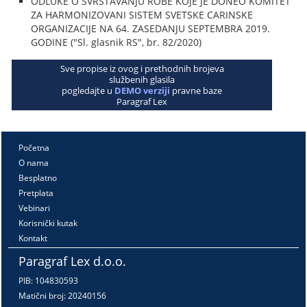
ODLUKE O SVRSTAVANJU ROBE KOJE JE DONEO KOMITET
ZA HARMONIZOVANI SISTEM SVETSKE CARINSKE
ORGANIZACIJE NA 64. ZASEDANJU SEPTEMBRA 2019.
GODINE ("Sl. glasnik RS", br. 82/2020)
Sve propise iz ovog i prethodnih brojeva
službenih glasila
pogledajte u
DEMO verziji
pravne baze
Paragraf Lex
Početna
O nama
Besplatno
Pretplata
Vebinari
Korisnički kutak
Kontakt
Paragraf Lex d.o.o.
PIB: 104830593
Matični broj: 20240156