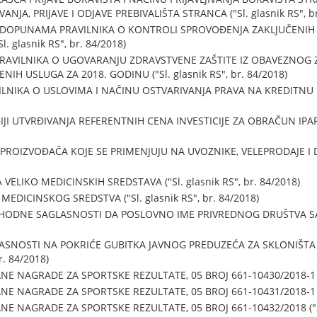
A, PRIJAVE I ODJAVE PREBIVALIŠTA STRANCA ("Sl. glasnik RS", br
I DOPUNAMA PRAVILNIKA O KONTROLI SPROVOĐENJA ZAKLJUČENI
 glasnik RS", br. 84/2018)
PRAVILNIKA O UGOVARANJU ZDRAVSTVENE ZAŠTITE IZ OBAVEZNOG
H USLUGA ZA 2018. GODINU ("Sl. glasnik RS", br. 84/2018)
ILNIKA O USLOVIMA I NAČINU OSTVARIVANJA PRAVA NA KREDITNU POD
I UTVRĐIVANJA REFERENTNIH CENA INVESTICIJE ZA OBRAČUN IPARD 
ROIZVOĐAČA KOJE SE PRIMENJUJU NA UVOZNIKE, VELEPRODAJE I DRU
ELIKO MEDICINSKIH SREDSTAVA ("Sl. glasnik RS", br. 84/2018)
MEDICINSKOG SREDSTVA ("Sl. glasnik RS", br. 84/2018)
HODNE SAGLASNOSTI DA POSLOVNO IME PRIVREDNOG DRUŠTVA SADRŽ
ASNOSTI NA POKRIĆE GUBITKA JAVNOG PREDUZEĆA ZA SKLONIŠTA
r. 84/2018)
 NAGRADE ZA SPORTSKE REZULTATE, 05 BROJ 661-10430/2018-1 ("Sl
 NAGRADE ZA SPORTSKE REZULTATE, 05 BROJ 661-10431/2018-1 ("Sl
 NAGRADE ZA SPORTSKE REZULTATE, 05 BROJ 661-10432/2018 ("Sl. 