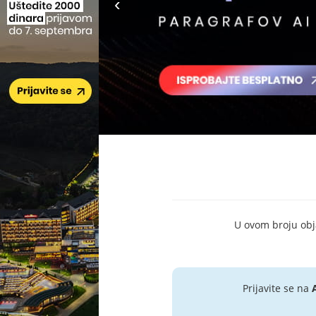
U ovom broju objav
Prijavite se na