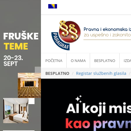
POČETNA
O NAMA
BESPLATNO
IZD
BESPLATNO
Registar službenih glasila