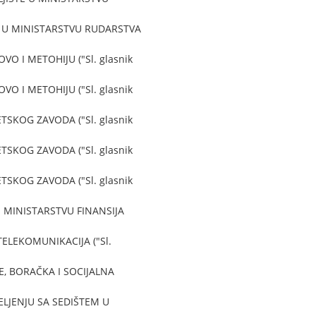
 U MINISTARSTVU RUDARSTVA
 I METOHIJU ("Sl. glasnik
 I METOHIJU ("Sl. glasnik
KOG ZAVODA ("Sl. glasnik
KOG ZAVODA ("Sl. glasnik
KOG ZAVODA ("Sl. glasnik
 MINISTARSTVU FINANSIJA
ELEKOMUNIKACIJA ("Sl.
, BORAČKA I SOCIJALNA
LJENJU SA SEDIŠTEM U