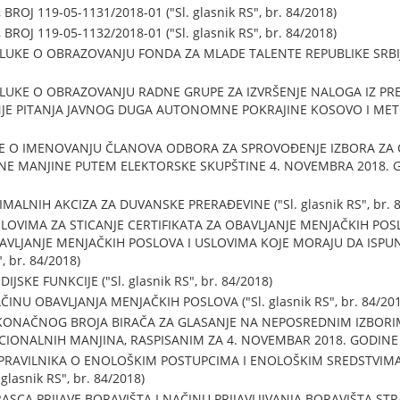
ROJ 119-05-1131/2018-01 ("Sl. glasnik RS", br. 84/2018)
ROJ 119-05-1132/2018-01 ("Sl. glasnik RS", br. 84/2018)
E O OBRAZOVANJU FONDA ZA MLADE TALENTE REPUBLIKE SRBIJE ("
UKE O OBRAZOVANJU RADNE GRUPE ZA IZVRŠENJE NALOGA IZ PR
JE PITANJA JAVNOG DUGA AUTONOMNE POKRAJINE KOSOVO I METOHIJA
E O IMENOVANJU ČLANOVA ODBORA ZA SPROVOĐENJE IZBORA Z
 MANJINE PUTEM ELEKTORSKE SKUPŠTINE 4. NOVEMBRA 2018. GODIN
ALNIH AKCIZA ZA DUVANSKE PRERAĐEVINE ("Sl. glasnik RS", br. 8
LOVIMA ZA STICANJE CERTIFIKATA ZA OBAVLJANJE MENJAČKIH PO
LJANJE MENJAČKIH POSLOVA I USLOVIMA KOJE MORAJU DA ISPUNJ
, br. 84/2018)
SKE FUNKCIJE ("Sl. glasnik RS", br. 84/2018)
NU OBAVLJANJA MENJAČKIH POSLOVA ("Sl. glasnik RS", br. 84/201
KONAČNOG BROJA BIRAČA ZA GLASANJE NA NEPOSREDNIM IZBORI
ONALNIH MANJINA, RASPISANIM ZA 4. NOVEMBAR 2018. GODINE ("Sl.
RAVILNIKA O ENOLOŠKIM POSTUPCIMA I ENOLOŠKIM SREDSTVIMA 
lasnik RS", br. 84/2018)
ASCA PRIJAVE BORAVIŠTA I NAČINU PRIJAVLJIVANJA BORAVIŠTA ST