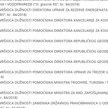
 I VODOPRIVREDE ("Sl. glasnik RS", br. 84/2018)
 VRŠIOCA DUŽNOSTI DIREKTORA UPRAVE ZA REZERVE ENERGENATA
RS", br. 84/2018)
VRŠIOCA DUŽNOSTI POMOĆNIKA DIREKTORA KANCELARIJE ZA KOSOVO
VRŠIOCA DUŽNOSTI POMOĆNIKA DIREKTORA KANCELARIJE ZA KOSOVO
 VRŠIOCA DUŽNOSTI POMOĆNIKA DIREKTORA REPUBLIČKOG GEODETS
 VRŠIOCA DUŽNOSTI POMOĆNIKA DIREKTORA REPUBLIČKOG GEODETS
 VRŠIOCA DUŽNOSTI POMOĆNIKA DIREKTORA REPUBLIČKOG GEODETS
 VRŠIOCA DUŽNOSTI POMOĆNIKA DIREKTORA UPRAVE ZA TREZOR U
18)
 VRŠIOCA DUŽNOSTI POMOĆNIKA MINISTRA TRGOVINE, TURIZMA I T
 VRŠIOCA DUŽNOSTI POMOĆNIKA MINISTRA ZA RAD, ZAPOŠLJAVANJE
br. 84/2018)
U VRŠIOCA DUŽNOSTI ZAMENIKA DRŽAVNOG PRAVOBRANIOCA U ODE
S", br. 84/2018)