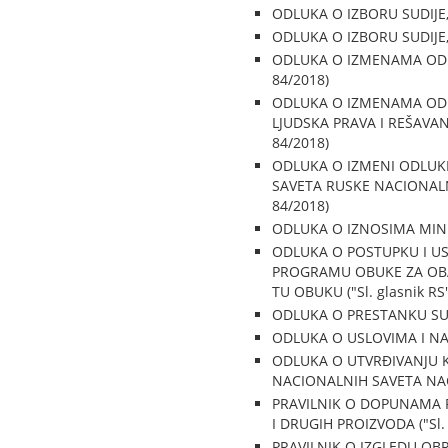
ODLUKA O IZBORU SUDIJE, B
ODLUKA O IZBORU SUDIJE, B
ODLUKA O IZMENAMA ODLUK
84/2018)
ODLUKA O IZMENAMA ODL
LJUDSKA PRAVA I REŠAVAN
84/2018)
ODLUKA O IZMENI ODLUK
SAVETA RUSKE NACIONALNE
84/2018)
ODLUKA O IZNOSIMA MINIM
ODLUKA O POSTUPKU I US
PROGRAMU OBUKE ZA OBAV
TU OBUKU ("Sl. glasnik RS"
ODLUKA O PRESTANKU SUDIJ
ODLUKA O USLOVIMA I NAČI
ODLUKA O UTVRĐIVANJU 
NACIONALNIH SAVETA NACI
PRAVILNIK O DOPUNAMA P
I DRUGIH PROIZVODA ("Sl. g
PRAVILNIK O IZGLEDU OBR