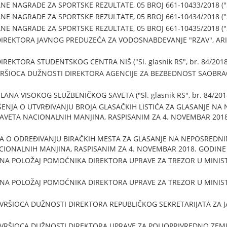
 NAGRADE ZA SPORTSKE REZULTATE, 05 BROJ 661-10433/2018 ("Sl. 
 NAGRADE ZA SPORTSKE REZULTATE, 05 BROJ 661-10434/2018 ("Sl. 
 NAGRADE ZA SPORTSKE REZULTATE, 05 BROJ 661-10435/2018 ("Sl. 
REKTORA JAVNOG PREDUZEĆA ZA VODOSNABDEVANJE "RZAV", ARILJE (
REKTORA STUDENTSKOG CENTRA NIŠ ("Sl. glasnik RS", br. 84/2018
ŠIOCA DUŽNOSTI DIREKTORA AGENCIJE ZA BEZBEDNOST SAOBRAĆAJA 
ANA VISOKOG SLUŽBENIČKOG SAVETA ("Sl. glasnik RS", br. 84/201
ENJA O UTVRĐIVANJU BROJA GLASAČKIH LISTIĆA ZA GLASANJE NA
ETA NACIONALNIH MANJINA, RASPISANIM ZA 4. NOVEMBAR 2018. GO
JA O ODREĐIVANJU BIRAČKIH MESTA ZA GLASANJE NA NEPOSREDN
ONALNIH MANJINA, RASPISANIM ZA 4. NOVEMBAR 2018. GODINE ("Sl.
 NA POLOŽAJ POMOĆNIKA DIREKTORA UPRAVE ZA TREZOR U MINISTA
 NA POLOŽAJ POMOĆNIKA DIREKTORA UPRAVE ZA TREZOR U MINISTA
VRŠIOCA DUŽNOSTI DIREKTORA REPUBLIČKOG SEKRETARIJATA ZA JAVN
 VRŠIOCA DUŽNOSTI DIREKTORA UPRAVE ZA POLJOPRIVREDNO ZEML