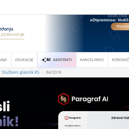
ANJA
EDUKACIJE
ASISTENTI
KANCELARKO
KORISNIČ
Službeni glasnik RS
84/2018