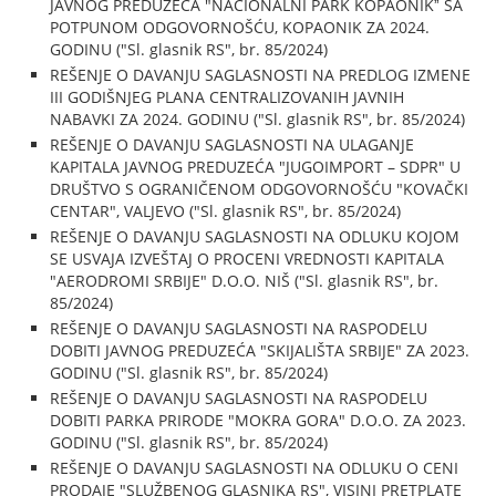
JAVNOG PREDUZEĆA "NACIONALNI PARK KOPAONIKˮ SA
POTPUNOM ODGOVORNOŠĆU, KOPAONIK ZA 2024.
GODINU ("Sl. glasnik RS", br. 85/2024)
REŠENJE O DAVANJU SAGLASNOSTI NA PREDLOG IZMENE
III GODIŠNJEG PLANA CENTRALIZOVANIH JAVNIH
NABAVKI ZA 2024. GODINU ("Sl. glasnik RS", br. 85/2024)
REŠENJE O DAVANJU SAGLASNOSTI NA ULAGANJE
KAPITALA JAVNOG PREDUZEĆA "JUGOIMPORT – SDPR" U
DRUŠTVO S OGRANIČENOM ODGOVORNOŠĆU "KOVAČKI
CENTAR", VALJEVO ("Sl. glasnik RS", br. 85/2024)
REŠENJE O DAVANJU SAGLASNOSTI NA ODLUKU KOJOM
SE USVAJA IZVEŠTAJ O PROCENI VREDNOSTI KAPITALA
"AERODROMI SRBIJE" D.O.O. NIŠ ("Sl. glasnik RS", br.
85/2024)
REŠENJE O DAVANJU SAGLASNOSTI NA RASPODELU
DOBITI JAVNOG PREDUZEĆA "SKIJALIŠTA SRBIJE" ZA 2023.
GODINU ("Sl. glasnik RS", br. 85/2024)
REŠENJE O DAVANJU SAGLASNOSTI NA RASPODELU
DOBITI PARKA PRIRODE "MOKRA GORA" D.O.O. ZA 2023.
GODINU ("Sl. glasnik RS", br. 85/2024)
REŠENJE O DAVANJU SAGLASNOSTI NA ODLUKU O CENI
PRODAJE "SLUŽBENOG GLASNIKA RS", VISINI PRETPLATE