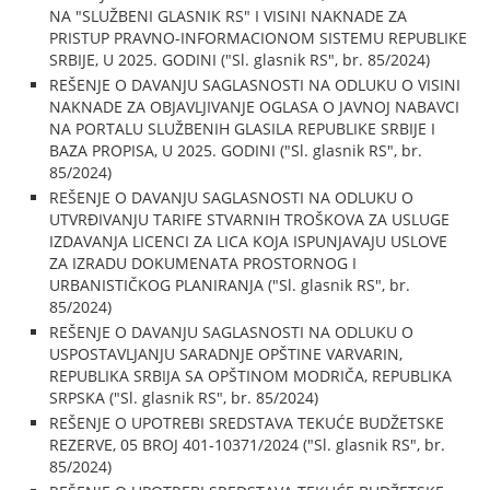
NA "SLUŽBENI GLASNIK RS" I VISINI NAKNADE ZA
PRISTUP PRAVNO-INFORMACIONOM SISTEMU REPUBLIKE
SRBIJE, U 2025. GODINI ("Sl. glasnik RS", br. 85/2024)
REŠENJE O DAVANJU SAGLASNOSTI NA ODLUKU O VISINI
NAKNADE ZA OBJAVLJIVANJE OGLASA O JAVNOJ NABAVCI
NA PORTALU SLUŽBENIH GLASILA REPUBLIKE SRBIJE I
BAZA PROPISA, U 2025. GODINI ("Sl. glasnik RS", br.
85/2024)
REŠENJE O DAVANJU SAGLASNOSTI NA ODLUKU O
UTVRĐIVANJU TARIFE STVARNIH TROŠKOVA ZA USLUGE
IZDAVANJA LICENCI ZA LICA KOJA ISPUNJAVAJU USLOVE
ZA IZRADU DOKUMENATA PROSTORNOG I
URBANISTIČKOG PLANIRANJA ("Sl. glasnik RS", br.
85/2024)
REŠENJE O DAVANJU SAGLASNOSTI NA ODLUKU O
USPOSTAVLJANJU SARADNJE OPŠTINE VARVARIN,
REPUBLIKA SRBIJA SA OPŠTINOM MODRIČA, REPUBLIKA
SRPSKA ("Sl. glasnik RS", br. 85/2024)
REŠENJE O UPOTREBI SREDSTAVA TEKUĆE BUDŽETSKE
REZERVE, 05 BROJ 401-10371/2024 ("Sl. glasnik RS", br.
85/2024)