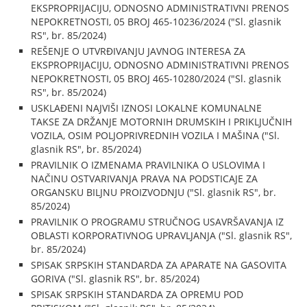
EKSPROPRIJACIJU, ODNOSNO ADMINISTRATIVNI PRENOS
NEPOKRETNOSTI, 05 BROJ 465-10236/2024 ("Sl. glasnik
RS", br. 85/2024)
REŠENJE O UTVRĐIVANJU JAVNOG INTERESA ZA
EKSPROPRIJACIJU, ODNOSNO ADMINISTRATIVNI PRENOS
NEPOKRETNOSTI, 05 BROJ 465-10280/2024 ("Sl. glasnik
RS", br. 85/2024)
USKLAĐENI NAJVIŠI IZNOSI LOKALNE KOMUNALNE
TAKSE ZA DRŽANJE MOTORNIH DRUMSKIH I PRIKLJUČNIH
VOZILA, OSIM POLJOPRIVREDNIH VOZILA I MAŠINA ("Sl.
glasnik RS", br. 85/2024)
PRAVILNIK O IZMENAMA PRAVILNIKA O USLOVIMA I
NAČINU OSTVARIVANJA PRAVA NA PODSTICAJE ZA
ORGANSKU BILJNU PROIZVODNJU ("Sl. glasnik RS", br.
85/2024)
PRAVILNIK O PROGRAMU STRUČNOG USAVRŠAVANJA IZ
OBLASTI KORPORATIVNOG UPRAVLJANJA ("Sl. glasnik RS",
br. 85/2024)
SPISAK SRPSKIH STANDARDA ZA APARATE NA GASOVITA
GORIVA ("Sl. glasnik RS", br. 85/2024)
SPISAK SRPSKIH STANDARDA ZA OPREMU POD