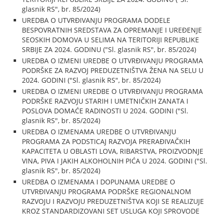
glasnik RS", br. 85/2024)
UREDBA O UTVRĐIVANJU PROGRAMA DODELE
BESPOVRATNIH SREDSTAVA ZA OPREMANJE I UREĐENJE
SEOSKIH DOMOVA U SELIMA NA TERITORIJI REPUBLIKE
SRBIJE ZA 2024. GODINU ("Sl. glasnik RS", br. 85/2024)
UREDBA O IZMENI UREDBE O UTVRĐIVANJU PROGRAMA
PODRŠKE ZA RAZVOJ PREDUZETNIŠTVA ŽENA NA SELU U
2024. GODINI ("Sl. glasnik RS", br. 85/2024)
UREDBA O IZMENI UREDBE O UTVRĐIVANJU PROGRAMA
PODRŠKE RAZVOJU STARIH I UMETNIČKIH ZANATA I
POSLOVA DOMAĆE RADINOSTI U 2024. GODINI ("Sl.
glasnik RS", br. 85/2024)
UREDBA O IZMENAMA UREDBE O UTVRĐIVANJU
PROGRAMA ZA PODSTICAJ RAZVOJA PRERAĐIVAČKIH
KAPACITETA U OBLASTI LOVA, RIBARSTVA, PROIZVODNJE
VINA, PIVA I JAKIH ALKOHOLNIH PIĆA U 2024. GODINI ("Sl.
glasnik RS", br. 85/2024)
UREDBA O IZMENAMA I DOPUNAMA UREDBE O
UTVRĐIVANJU PROGRAMA PODRŠKE REGIONALNOM
RAZVOJU I RAZVOJU PREDUZETNIŠTVA KOJI SE REALIZUJE
KROZ STANDARDIZOVANI SET USLUGA KOJI SPROVODE