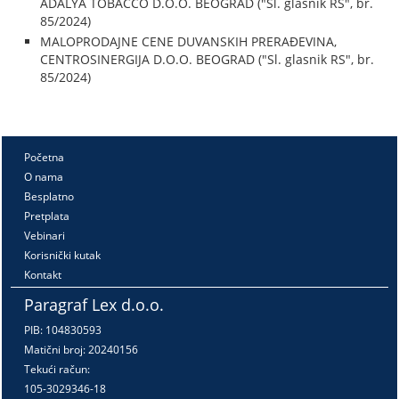
ADALYA TOBACCO D.O.O. BEOGRAD ("Sl. glasnik RS", br.
85/2024)
MALOPRODAJNE CENE DUVANSKIH PRERAĐEVINA,
CENTROSINERGIJA D.O.O. BEOGRAD ("Sl. glasnik RS", br.
85/2024)
Početna
O nama
Besplatno
Pretplata
Vebinari
Korisnički kutak
Kontakt
Paragraf Lex d.o.o.
PIB: 104830593
Matični broj: 20240156
Tekući račun:
105-3029346-18