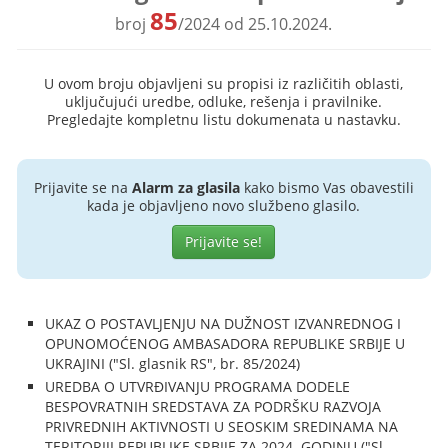
85
broj
/2024 od 25.10.2024.
U ovom broju objavljeni su propisi iz različitih oblasti,
uključujući uredbe, odluke, rešenja i pravilnike.
Pregledajte kompletnu listu dokumenata u nastavku.
Prijavite se na
Alarm za glasila
kako bismo Vas obavestili
kada je objavljeno novo službeno glasilo.
Prijavite se!
UKAZ O POSTAVLJENJU NA DUŽNOST IZVANREDNOG I
OPUNOMOĆENOG AMBASADORA REPUBLIKE SRBIJE U
UKRAJINI ("Sl. glasnik RS", br. 85/2024)
UREDBA O UTVRĐIVANJU PROGRAMA DODELE
BESPOVRATNIH SREDSTAVA ZA PODRŠKU RAZVOJA
PRIVREDNIH AKTIVNOSTI U SEOSKIM SREDINAMA NA
TERITORIJI REPUBLIKE SRBIJE ZA 2024. GODINU ("Sl.