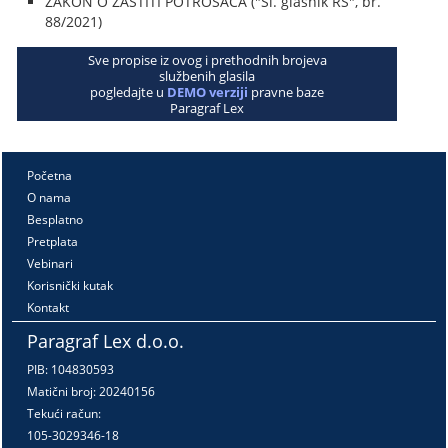
ZAKON O ZAŠTITI POTROŠAČA ("Sl. glasnik RS", br.
88/2021)
Sve propise iz ovog i prethodnih brojeva
službenih glasila
pogledajte u
DEMO verziji
pravne baze
Paragraf Lex
Početna
O nama
Besplatno
Pretplata
Vebinari
Korisnički kutak
Kontakt
Paragraf Lex d.o.o.
PIB: 104830593
Matični broj: 20240156
Tekući račun:
105-3029346-18