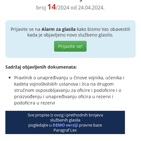
14
broj
/2024 od 24.04.2024.
Prijavite se na
Alarm za glasila
kako bismo Vas obavestili
kada je objavljeno novo službeno glasilo.
Prijavite se!
Sadržaj objavljenih dokumenata:
Pravilnik o unapređivanju u činove vojnika, učenika i
kadeta vojnoškolskih ustanova i lica na drugom
stručnom osposobljavanju za oficire i podoficire i o
proizvođenju i unapređivanju oficira u rezervi i
podoficira u rezervi
Sve propise iz ovog i prethodnih brojeva
službenih glasila
pogledajte u
DEMO verziji
pravne baze
Paragraf Lex