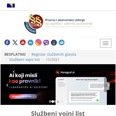
BESPLATNO
Registar službenih glasila
Službeni vojni list
15/2021
Službeni vojni list