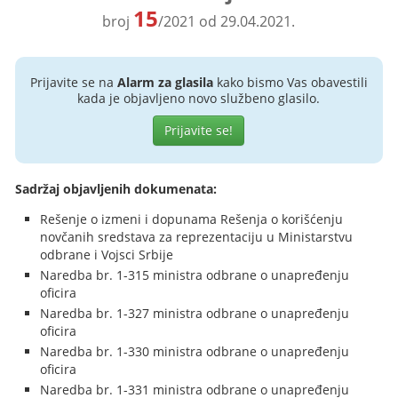
15
broj
/2021 od 29.04.2021.
Prijavite se na
Alarm za glasila
kako bismo Vas obavestili
kada je objavljeno novo službeno glasilo.
Prijavite se!
Sadržaj objavljenih dokumenata:
Rešenje o izmeni i dopunama Rešenja o korišćenju
novčanih sredstava za reprezentaciju u Ministarstvu
odbrane i Vojsci Srbije
Naredba br. 1-315 ministra odbrane o unapređenju
oficira
Naredba br. 1-327 ministra odbrane o unapređenju
oficira
Naredba br. 1-330 ministra odbrane o unapređenju
oficira
Naredba br. 1-331 ministra odbrane o unapređenju