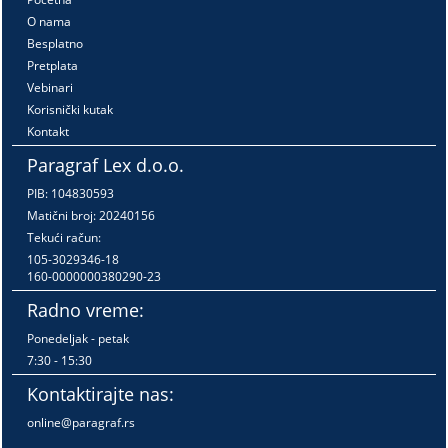
O nama
Besplatno
Pretplata
Vebinari
Korisnički kutak
Kontakt
Paragraf Lex d.o.o.
PIB: 104830593
Matični broj: 20240156
Tekući račun:
105-3029346-18
160-0000000380290-23
Radno vreme:
Ponedeljak - petak
7:30 - 15:30
Kontaktirajte nas:
online@paragraf.rs