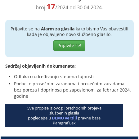
17
broj
/2024 od 30.04.2024.
Prijavite se na
Alarm za glasila
kako bismo Vas obavestili
kada je objavljeno novo službeno glasilo.
Prijavite se!
Sadržaj objavljenih dokumenata:
Odluka o određivanju stepena tajnosti
Podaci o prosečnim zaradama i prosečnim zaradama
bez poreza i doprinosa po zaposlenom, za februar 2024.
godine
Sve propise iz ovog i prethodnih brojeva
službenih glasila
pogledajte u
DEMO verziji
pravne baze
Paragraf Lex