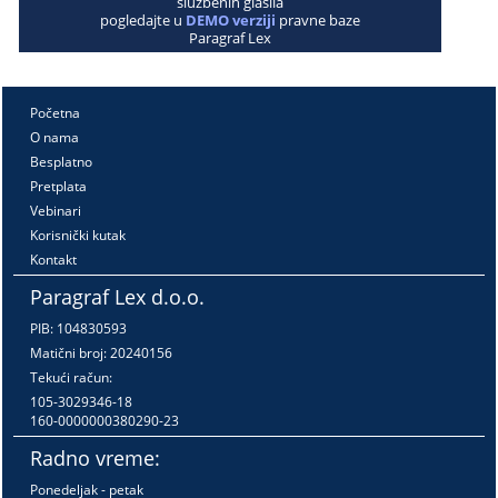
službenih glasila
pogledajte u
DEMO verziji
pravne baze
Paragraf Lex
Početna
O nama
Besplatno
Pretplata
Vebinari
Korisnički kutak
Kontakt
Paragraf Lex d.o.o.
PIB: 104830593
Matični broj: 20240156
Tekući račun:
105-3029346-18
160-0000000380290-23
Radno vreme:
Ponedeljak - petak