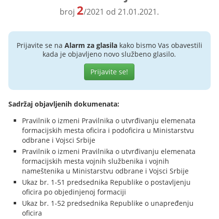
2
broj
/2021 od 21.01.2021.
Prijavite se na
Alarm za glasila
kako bismo Vas obavestili
kada je objavljeno novo službeno glasilo.
Prijavite se!
Sadržaj objavljenih dokumenata:
Pravilnik o izmeni Pravilnika o utvrđivanju elemenata
formacijskih mesta oficira i podoficira u Ministarstvu
odbrane i Vojsci Srbije
Pravilnik o izmeni Pravilnika o utvrđivanju elemenata
formacijskih mesta vojnih službenika i vojnih
nameštenika u Ministarstvu odbrane i Vojsci Srbije
Ukaz br. 1-51 predsednika Republike o postavljenju
oficira po objedinjenoj formaciji
Ukaz br. 1-52 predsednika Republike o unapređenju
oficira