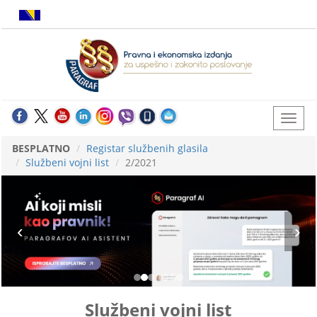
BESPLATNO
Registar službenih glasila
Službeni vojni list
2/2021
Službeni vojni list