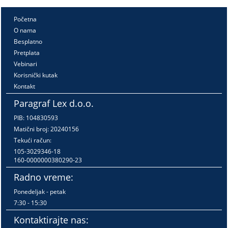
Početna
O nama
Besplatno
Pretplata
Vebinari
Korisnički kutak
Kontakt
Paragraf Lex d.o.o.
PIB: 104830593
Matični broj: 20240156
Tekući račun:
105-3029346-18
160-0000000380290-23
Radno vreme:
Ponedeljak - petak
7:30 - 15:30
Kontaktirajte nas: