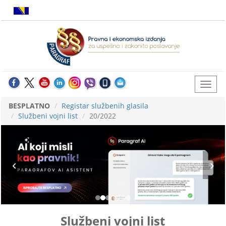
BESPLATNO
Registar službenih glasila
Službeni vojni list
20/2022
Službeni vojni list