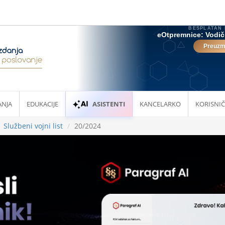
ANJA
EDUKACIJE
ASISTENTI
KANCELARKO
KORISNIČ
Službeni vojni list
20/2024