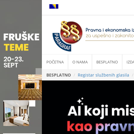
POČETNA
O NAMA
BESPLATNO
IZD
BESPLATNO
Registar službenih glasila