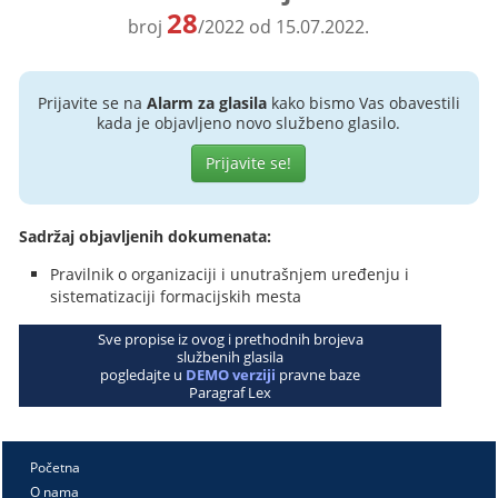
28
broj
/2022 od 15.07.2022.
Prijavite se na
Alarm za glasila
kako bismo Vas obavestili
kada je objavljeno novo službeno glasilo.
Prijavite se!
Sadržaj objavljenih dokumenata:
Pravilnik o organizaciji i unutrašnjem uređenju i
sistematizaciji formacijskih mesta
Sve propise iz ovog i prethodnih brojeva
službenih glasila
pogledajte u
DEMO verziji
pravne baze
Paragraf Lex
Početna
O nama