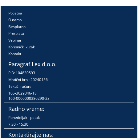
Početna
O nama
Besplatno
Pretplata
Vebinari
Korisnički kutak
Kontakt
Paragraf Lex d.o.o.
PIB: 104830593
Matični broj: 20240156
Tekući račun:
105-3029346-18
160-0000000380290-23
Radno vreme:
Ponedeljak - petak
7:30 - 15:30
Kontaktirajte nas: