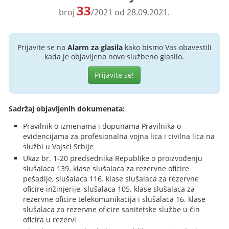
33
broj
/2021 od 28.09.2021.
Prijavite se na
Alarm za glasila
kako bismo Vas obavestili
kada je objavljeno novo službeno glasilo.
Prijavite se!
Sadržaj objavljenih dokumenata:
Pravilnik o izmenama i dopunama Pravilnika o
evidencijama za profesionalna vojna lica i civilna lica na
službi u Vojsci Srbije
Ukaz br. 1-20 predsednika Republike o proizvođenju
slušalaca 139. klase slušalaca za rezervne oficire
pešadije, slušalaca 116. klase slušalaca za rezervne
oficire inžinjerije, slušalaca 105. klase slušalaca za
rezervne oficire telekomunikacija i slušalaca 16. klase
slušalaca za rezervne oficire sanitetske službe u čin
oficira u rezervi