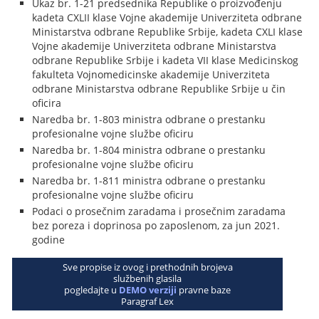
Ukaz br. 1-21 predsednika Republike o proizvođenju
kadeta CXLII klase Vojne akademije Univerziteta odbrane
Ministarstva odbrane Republike Srbije, kadeta CXLI klase
Vojne akademije Univerziteta odbrane Ministarstva
odbrane Republike Srbije i kadeta VII klase Medicinskog
fakulteta Vojnomedicinske akademije Univerziteta
odbrane Ministarstva odbrane Republike Srbije u čin
oficira
Naredba br. 1-803 ministra odbrane o prestanku
profesionalne vojne službe oficiru
Naredba br. 1-804 ministra odbrane o prestanku
profesionalne vojne službe oficiru
Naredba br. 1-811 ministra odbrane o prestanku
profesionalne vojne službe oficiru
Podaci o prosečnim zaradama i prosečnim zaradama
bez poreza i doprinosa po zaposlenom, za jun 2021.
godine
Sve propise iz ovog i prethodnih brojeva
službenih glasila
pogledajte u
DEMO verziji
pravne baze
Paragraf Lex