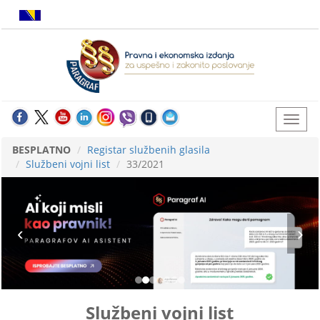
BESPLATNO
Registar službenih glasila
Službeni vojni list
33/2021
Službeni vojni list