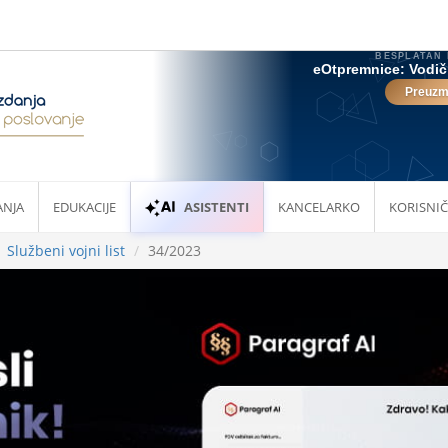
ANJA
EDUKACIJE
ASISTENTI
KANCELARKO
KORISNIČ
Službeni vojni list
34/2023