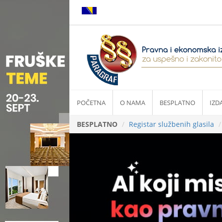
POČETNA
O NAMA
BESPLATNO
IZD
BESPLATNO
Registar službenih glasila