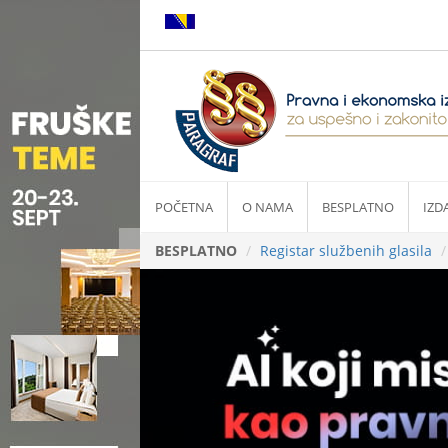
POČETNA
O NAMA
BESPLATNO
IZD
BESPLATNO
Registar službenih glasila