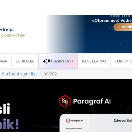
ANJA
EDUKACIJE
ASISTENTI
KANCELARKO
KORISNIČ
Službeni vojni list
39/2021