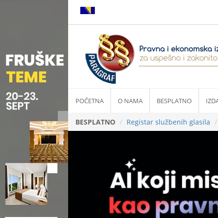
POČETNA
O NAMA
BESPLATNO
IZD
BESPLATNO
Registar službenih glasila