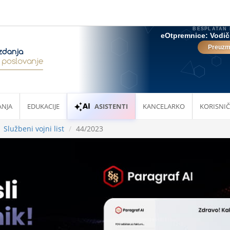
ANJA
EDUKACIJE
ASISTENTI
KANCELARKO
KORISNIČ
Službeni vojni list
44/2023