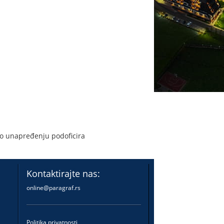
 o unapređenju podoficira
Kontaktirajte nas:
online@paragraf.rs
Politika privatnosti