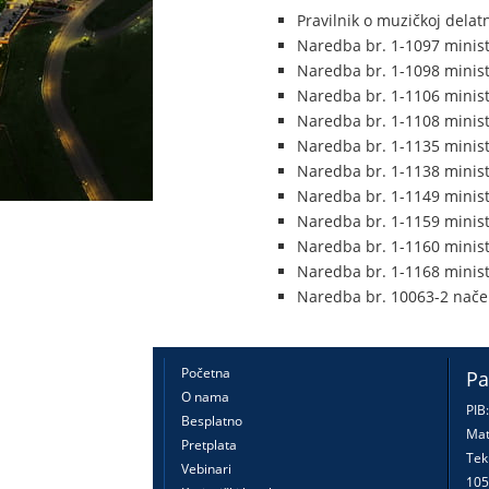
Pravilnik o muzičkoj delat
Naredba br. 1-1097 minis
Naredba br. 1-1098 minis
Naredba br. 1-1106 minis
Naredba br. 1-1108 minist
Naredba br. 1-1135 minist
Naredba br. 1-1138 minist
Naredba br. 1-1149 minist
Naredba br. 1-1159 minist
Naredba br. 1-1160 minist
Naredba br. 1-1168 minist
Naredba br. 10063-2 načel
Početna
Pa
O nama
PIB
Besplatno
Mat
Pretplata
Tek
Vebinari
105