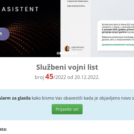
Službeni vojni list
45
broj
/2022 od 20.12.2022.
Alarm za glasila
kako bismo Vas obavestili kada je objavljeno novo s
Prijavite se!
ata: