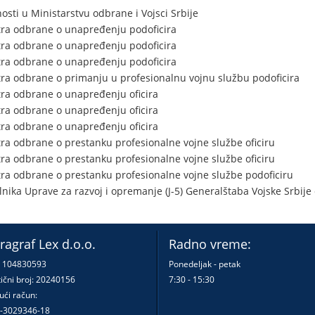
nosti u Ministarstvu odbrane i Vojsci Srbije
tra odbrane o unapređenju podoficira
tra odbrane o unapređenju podoficira
tra odbrane o unapređenju podoficira
ra odbrane o primanju u profesionalnu vojnu službu podoficira
ra odbrane o unapređenju oficira
ra odbrane o unapređenju oficira
ra odbrane o unapređenju oficira
ra odbrane o prestanku profesionalne vojne službe oficiru
ra odbrane o prestanku profesionalne vojne službe oficiru
ra odbrane o prestanku profesionalne vojne službe podoficiru
nika Uprave za razvoj i opremanje (J-5) Generalštaba Vojske Srbije
ragraf Lex d.o.o.
Radno vreme:
: 104830593
Ponedeljak - petak
ični broj: 20240156
7:30 - 15:30
ući račun:
-3029346-18