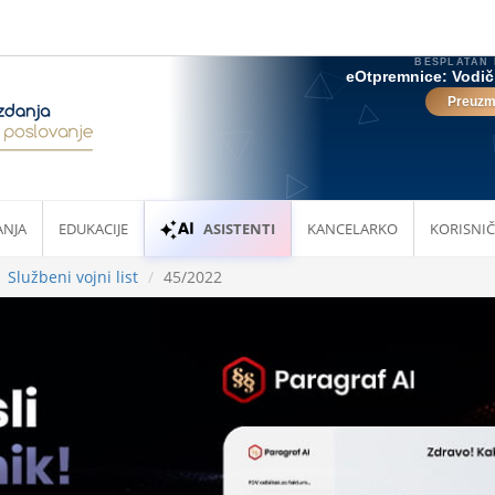
ANJA
EDUKACIJE
ASISTENTI
KANCELARKO
KORISNIČ
Službeni vojni list
45/2022