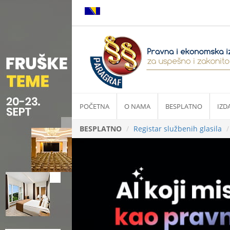
POČETNA
O NAMA
BESPLATNO
IZD
BESPLATNO
Registar službenih glasila