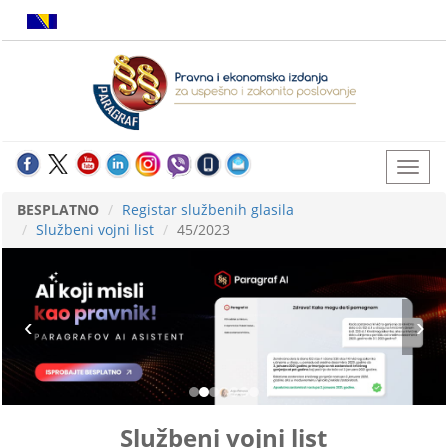
BESPLATNO
Registar službenih glasila
Službeni vojni list
45/2023
Službeni vojni list