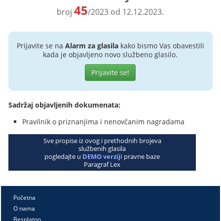
45
broj
/2023 od 12.12.2023.
Prijavite se na
Alarm za glasila
kako bismo Vas obavestili
kada je objavljeno novo službeno glasilo.
Prijavite se!
Sadržaj objavljenih dokumenata:
Pravilnik o priznanjima i nenovčanim nagradama
Sve propise iz ovog i prethodnih brojeva
službenih glasila
pogledajte u
DEMO verziji
pravne baze
Paragraf Lex
Početna
O nama
Besplatno