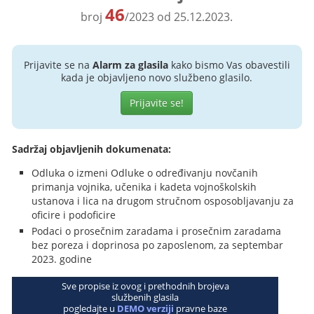
46
broj
/2023 od 25.12.2023.
Prijavite se na
Alarm za glasila
kako bismo Vas obavestili
kada je objavljeno novo službeno glasilo.
Prijavite se!
Sadržaj objavljenih dokumenata:
Odluka o izmeni Odluke o određivanju novčanih
primanja vojnika, učenika i kadeta vojnoškolskih
ustanova i lica na drugom stručnom osposobljavanju za
oficire i podoficire
Podaci o prosečnim zaradama i prosečnim zaradama
bez poreza i doprinosa po zaposlenom, za septembar
2023. godine
Sve propise iz ovog i prethodnih brojeva
službenih glasila
pogledajte u
DEMO verziji
pravne baze