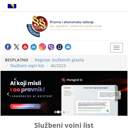
BESPLATNO
Registar službenih glasila
Službeni vojni list
46/2023
Službeni vojni list