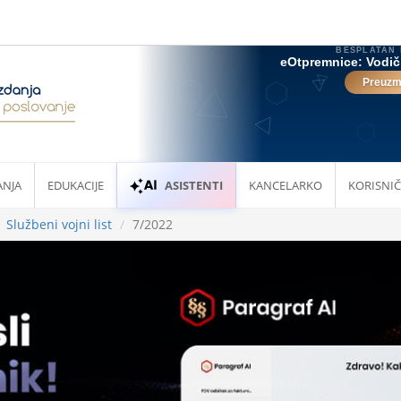
ANJA
EDUKACIJE
ASISTENTI
KANCELARKO
KORISNIČ
Službeni vojni list
7/2022