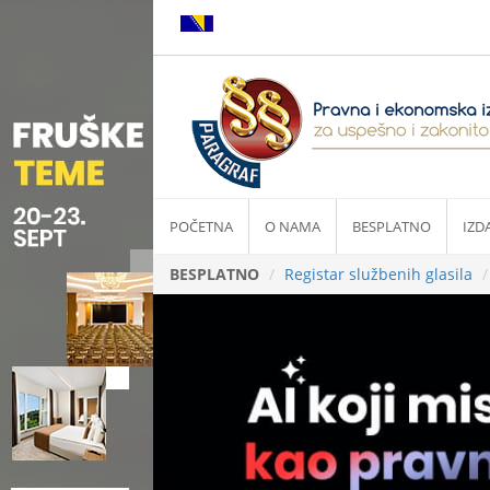
POČETNA
O NAMA
BESPLATNO
IZD
BESPLATNO
Registar službenih glasila