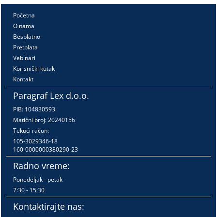
Početna
O nama
Besplatno
Pretplata
Vebinari
Korisnički kutak
Kontakt
Paragraf Lex d.o.o.
PIB: 104830593
Matični broj: 20240156
Tekući račun:
105-3029346-18
160-0000000380290-23
Radno vreme:
Ponedeljak - petak
7:30 - 15:30
Kontaktirajte nas: