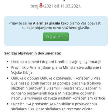
8
broj
/2021 od 11.03.2021.
Prijavite se na
Alarm za glasila
kako bismo Vas obavestili
kada je objavljeno novo službeno glasilo.
Prijavite se!
Sadržaj objavljenih dokumenata:
Uredba o izmeni i dopuni Uredbe o vojnoj legitimaciji
Pravilnik o Finansijskom planu Ministarstva odbrane i
Vojske Srbije
Odluka o dopuni Odluke o izdavanju i korišćenju Visa
Business platnih kartica za potrebe plaćanja troškova
službenih putovanja u zemlji i inostranstvu izabranih
odnosno postavljenih lica u Ministarstvu odbrane i
načinu izmirivanja obaveza nastalih korišćenjem kartice
Ukaz br. 1-4 predsednika Republike o proizvođenju
slušalaca 138. klase slušalaca za rezervne oficire