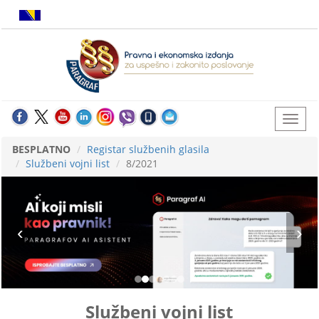
BESPLATNO
Registar službenih glasila
Službeni vojni list
8/2021
Službeni vojni list