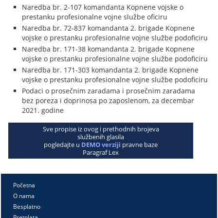
Naredba br. 2-107 komandanta Kopnene vojske o
prestanku profesionalne vojne službe oficiru
Naredba br. 72-837 komandanta 2. brigade Kopnene
vojske o prestanku profesionalne vojne službe podoficiru
Naredba br. 171-38 komandanta 2. brigade Kopnene
vojske o prestanku profesionalne vojne službe podoficiru
Naredba br. 171-303 komandanta 2. brigade Kopnene
vojske o prestanku profesionalne vojne službe podoficiru
Podaci o prosečnim zaradama i prosečnim zaradama
bez poreza i doprinosa po zaposlenom, za decembar
2021. godine
Sve propise iz ovog i prethodnih brojeva
službenih glasila
pogledajte u
DEMO verziji
pravne baze
Paragraf Lex
Početna
O nama
Besplatno
Pretplata