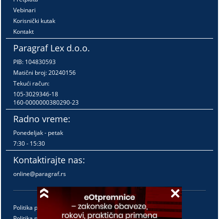
Vebinari
Korisnički kutak
Kontakt
Paragraf Lex d.o.o.
PIB: 104830593
Matični broj: 20240156
Tekući račun:
105-3029346-18
160-0000000380290-23
Radno vreme:
Ponedeljak - petak
7:30 - 15:30
Kontaktirajte nas:
online@paragraf.rs
Politika privatnosti
Politika pružanja usluga