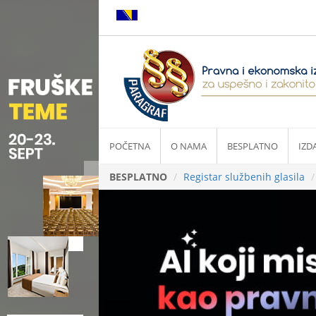
POČETNA
O NAMA
BESPLATNO
IZD
BESPLATNO
Registar službenih glasila