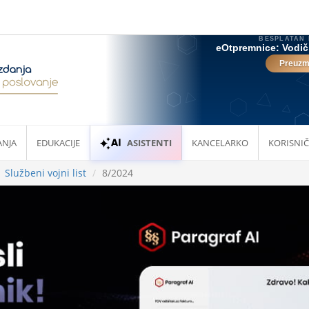
ANJA
EDUKACIJE
ASISTENTI
KANCELARKO
KORISNIČ
Službeni vojni list
8/2024