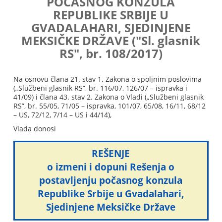
POČASNOG KONZULA
REPUBLIKE SRBIJE U
GVADALAHARI, SJEDINJENE
MEKSIČKE DRŽAVE ("Sl. glasnik
RS", br. 108/2017)
Na osnovu člana 21. stav 1. Zakona o spoljnim poslovima
(„Službeni glasnik RS”, br. 116/07, 126/07 – ispravka i
41/09) i člana 43. stav 2. Zakona o Vladi („Službeni glasnik
RS”, br. 55/05, 71/05 – ispravka, 101/07, 65/08, 16/11, 68/12
– US, 72/12, 7/14 – US i 44/14),
Vlada donosi
REŠENJE
o izmeni i dopuni Rešenja o
postavljenju počasnog konzula
Republike Srbije u Gvadalahari,
Sjedinjene Meksičke Države