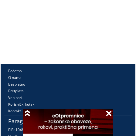
Početna
O nama
Besplatno
Pretplata
Vebinari
Korisnički kutak
Kontakt
Paragraf Lex d.o.o.
PIB: 104830593