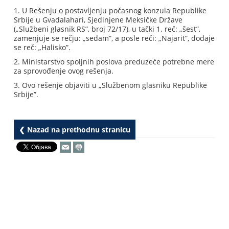
1. U Rešenju o postavljenju počasnog konzula Republike
Srbije u Gvadalahari, Sjedinjene Meksičke Države
(„Službeni glasnik RS”, broj 72/17), u tački 1. reč: „šest”,
zamenjuje se rečju: „sedam”, a posle reči: „Najarit”, dodaje
se reč: „Halisko”.
2. Ministarstvo spoljnih poslova preduzeće potrebne mere
za sprovođenje ovog rešenja.
3. Ovo rešenje objaviti u „Službenom glasniku Republike
Srbije”.
❮ Nazad na prethodnu stranicu