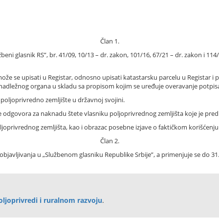
Član 1.
eni glasnik RS”, br. 41/09, 10/13 – dr. zakon, 101/16, 67/21 – dr. zakon i 114/2
 može se upisati u Registar, odnosno upisati katastarsku parcelu u Registar i
adležnog organa u skladu sa propisom kojim se uređuje overavanje potpisa,
 poljoprivredno zemljište u državnoj svojini.
 ne odgovora za naknadu štete vlasniku poljoprivrednog zemljišta koje je pred
ljoprivrednog zemljišta, kao i obrazac posebne izjave o faktičkom korišćenju
Član 2.
javljivanja u „Službenom glasniku Republike Srbije”, a primenjuje se do 31
ljoprivredi i ruralnom razvoju
.