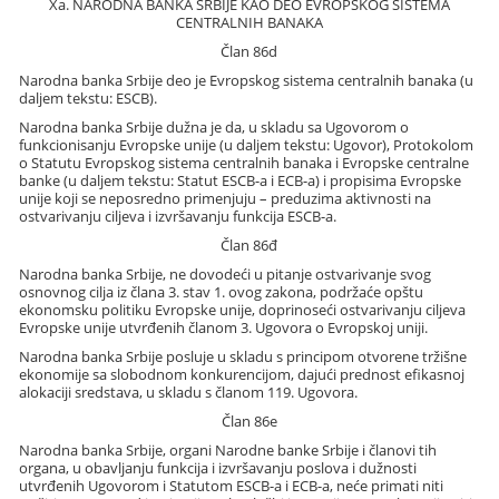
Xa. NARODNA BANKA SRBIJE KAO DEO EVROPSKOG SISTEMA
CENTRALNIH BANAKA
Član 86d
Narodna banka Srbije deo je Evropskog sistema centralnih banaka (u
daljem tekstu: ESCB).
Narodna banka Srbije dužna je da, u skladu sa Ugovorom o
funkcionisanju Evropske unije (u daljem tekstu: Ugovor), Protokolom
o Statutu Evropskog sistema centralnih banaka i Evropske centralne
banke (u daljem tekstu: Statut ESCB-a i ECB-a) i propisima Evropske
unije koji se neposredno primenjuju – preduzima aktivnosti na
ostvarivanju ciljeva i izvršavanju funkcija ESCB-a.
Član 86đ
Narodna banka Srbije, ne dovodeći u pitanje ostvarivanje svog
osnovnog cilja iz člana 3. stav 1. ovog zakona, podržaće opštu
ekonomsku politiku Evropske unije, doprinoseći ostvarivanju ciljeva
Evropske unije utvrđenih članom 3. Ugovora o Evropskoj uniji.
Narodna banka Srbije posluje u skladu s principom otvorene tržišne
ekonomije sa slobodnom konkurencijom, dajući prednost efikasnoj
alokaciji sredstava, u skladu s članom 119. Ugovora.
Član 86e
Narodna banka Srbije, organi Narodne banke Srbije i članovi tih
organa, u obavljanju funkcija i izvršavanju poslova i dužnosti
utvrđenih Ugovorom i Statutom ESCB-a i ECB-a, neće primati niti