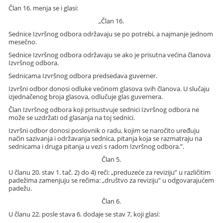
Član 16. menja se i glasi:
„Član 16.
Sednice Izvršnog odbora održavaju se po potrebi, a najmanje jednom
mesečno.
Sednice Izvršnog odbora održavaju se ako je prisutna većina članova
Izvršnog odbora.
Sednicama Izvršnog odbora predsedava guverner.
Izvršni odbor donosi odluke većinom glasova svih članova. U slučaju
izjednačenog broja glasova, odlučuje glas guvernera.
Član Izvršnog odbora koji prisustvuje sednici Izvršnog odbora ne
može se uzdržati od glasanja na toj sednici.
Izvršni odbor donosi poslovnik o radu, kojim se naročito uređuju
način sazivanja i održavanja sednica, pitanja koja se razmatraju na
sednicama i druga pitanja u vezi s radom Izvršnog odbora.”.
Član 5.
U članu 20. stav 1. tač. 2) do 4) reči: „preduzeće za reviziju” u različitim
padežima zamenjuju se rečima: „društvo za reviziju” u odgovarajućem
padežu.
Član 6.
U članu 22. posle stava 6. dodaje se stav 7, koji glasi: