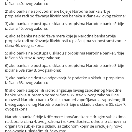
iz člana 40. ovog zakona;
2) ako banka ne sprovodi mere koje je Narodna banka Srbije
propisala radi održavanja likvidnosti banaka iz člana 42. ovog zakona;
3) ako banka ne postupa u skladu s propisima Narodne banke Srbije
iz člana 45. ovog zakona;
4) ako se banka ne pridržava mera koje je Narodna banka Srbije
propisala radi održavanja likvidnosti u plaćanjima sa inostranstvom iz
člana 46. ovog zakona;
5) ako banka ne postupa u skladu s propisima Narodne banke Srbije
iz člana 58. stav 4. ovog zakona;
6) ako banka ne postupa u skladu s propisima Narodne banke Srbije
iz člana 58a stav 3. ovog zakona;
7) ako banka ne dostavi odgovarajuće podatke u skladu s propisima
iz člana 68. ovog zakona;
8) ako banka zaposli ili radno angažuje bivšeg zaposlenog Narodne
banke Srbije suprotno odredbi člana 85. stav 5. ovog zakona ili ne
obavesti Narodnu banku Srbije o nameri zapošljavanja zaposlenog ili
bivšeg zaposlenog Narodne banke Srbije u skladu s članom 85. stav 7.
ovog zakona.
Narodna banka Srbije izriče mere i novčane kazne drugim subjektima
nadzora iz člana 4. ovog zakona i rukovodiocima, odnosno članovima
organa tih subjekata u skladu sa zakonom kojim se uređuje njihovo
poslovanje u sledećim slučajevima: