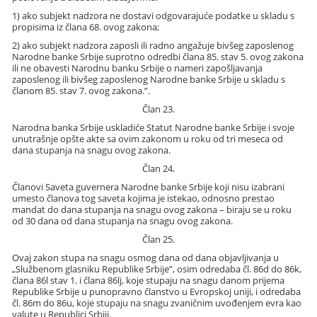
1) ako subjekt nadzora ne dostavi odgovarajuće podatke u skladu s
propisima iz člana 68. ovog zakona;
2) ako subjekt nadzora zaposli ili radno angažuje bivšeg zaposlenog
Narodne banke Srbije suprotno odredbi člana 85. stav 5. ovog zakona
ili ne obavesti Narodnu banku Srbije o nameri zapošljavanja
zaposlenog ili bivšeg zaposlenog Narodne banke Srbije u skladu s
članom 85. stav 7. ovog zakona.”.
Član 23.
Narodna banka Srbije uskladiće Statut Narodne banke Srbije i svoje
unutrašnje opšte akte sa ovim zakonom u roku od tri meseca od
dana stupanja na snagu ovog zakona.
Član 24.
Članovi Saveta guvernera Narodne banke Srbije koji nisu izabrani
umesto članova tog saveta kojima je istekao, odnosno prestao
mandat do dana stupanja na snagu ovog zakona – biraju se u roku
od 30 dana od dana stupanja na snagu ovog zakona.
Član 25.
Ovaj zakon stupa na snagu osmog dana od dana objavljivanja u
„Službenom glasniku Republike Srbije”, osim odredaba čl. 86d do 86k,
člana 86l stav 1. i člana 86lj, koje stupaju na snagu danom prijema
Republike Srbije u punopravno članstvo u Evropskoj uniji, i odredaba
čl. 86m do 86u, koje stupaju na snagu zvaničnim uvođenjem evra kao
valute u Republici Srbiji.