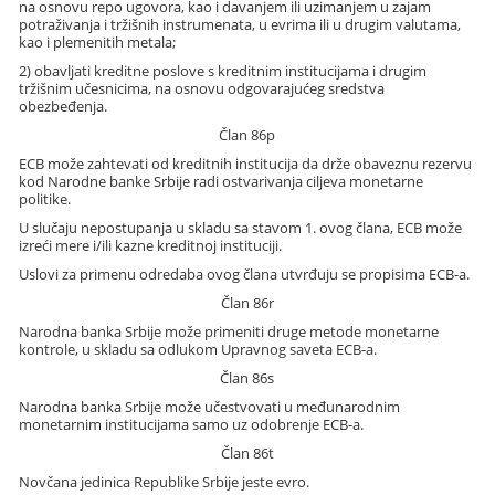
na osnovu repo ugovora, kao i davanjem ili uzimanjem u zajam
potraživanja i tržišnih instrumenata, u evrima ili u drugim valutama,
kao i plemenitih metala;
2) obavljati kreditne poslove s kreditnim institucijama i drugim
tržišnim učesnicima, na osnovu odgovarajućeg sredstva
obezbeđenja.
Član 86p
ECB može zahtevati od kreditnih institucija da drže obaveznu rezervu
kod Narodne banke Srbije radi ostvarivanja ciljeva monetarne
politike.
U slučaju nepostupanja u skladu sa stavom 1. ovog člana, ECB može
izreći mere i/ili kazne kreditnoj instituciji.
Uslovi za primenu odredaba ovog člana utvrđuju se propisima ECB-a.
Član 86r
Narodna banka Srbije može primeniti druge metode monetarne
kontrole, u skladu sa odlukom Upravnog saveta ECB-a.
Član 86s
Narodna banka Srbije može učestvovati u međunarodnim
monetarnim institucijama samo uz odobrenje ECB-a.
Član 86t
Novčana jedinica Republike Srbije jeste evro.