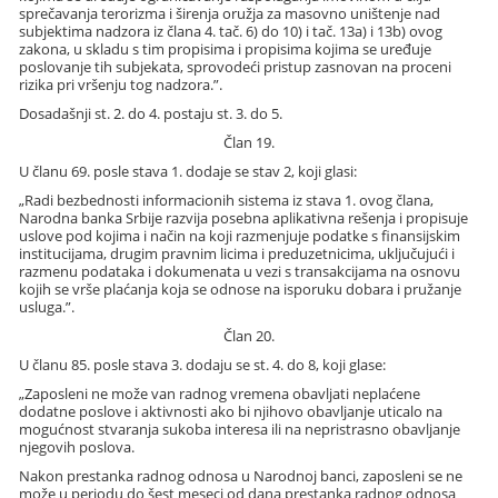
sprečavanja terorizma i širenja oružja za masovno uništenje nad
subjektima nadzora iz člana 4. tač. 6) do 10) i tač. 13a) i 13b) ovog
zakona, u skladu s tim propisima i propisima kojima se uređuje
poslovanje tih subjekata, sprovodeći pristup zasnovan na proceni
rizika pri vršenju tog nadzora.”.
Dosadašnji st. 2. do 4. postaju st. 3. do 5.
Član 19.
U članu 69. posle stava 1. dodaje se stav 2, koji glasi:
„Radi bezbednosti informacionih sistema iz stava 1. ovog člana,
Narodna banka Srbije razvija posebna aplikativna rešenja i propisuje
uslove pod kojima i način na koji razmenjuje podatke s finansijskim
institucijama, drugim pravnim licima i preduzetnicima, uključujući i
razmenu podataka i dokumenata u vezi s transakcijama na osnovu
kojih se vrše plaćanja koja se odnose na isporuku dobara i pružanje
usluga.”.
Član 20.
U članu 85. posle stava 3. dodaju se st. 4. do 8, koji glase:
„Zaposleni ne može van radnog vremena obavljati neplaćene
dodatne poslove i aktivnosti ako bi njihovo obavljanje uticalo na
mogućnost stvaranja sukoba interesa ili na nepristrasno obavljanje
njegovih poslova.
Nakon prestanka radnog odnosa u Narodnoj banci, zaposleni se ne
može u periodu do šest meseci od dana prestanka radnog odnosa