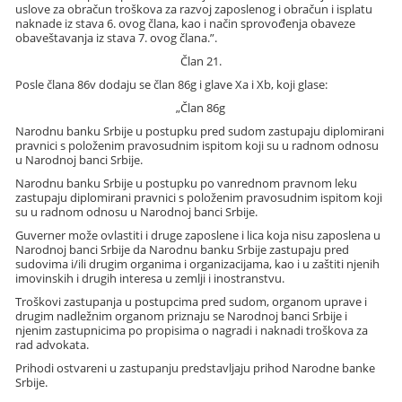
uslove za obračun troškova za razvoj zaposlenog i obračun i isplatu
naknade iz stava 6. ovog člana, kao i način sprovođenja obaveze
obaveštavanja iz stava 7. ovog člana.”.
Član 21.
Posle člana 86v dodaju se član 86g i glave Xa i Xb, koji glase:
„Član 86g
Narodnu banku Srbije u postupku pred sudom zastupaju diplomirani
pravnici s položenim pravosudnim ispitom koji su u radnom odnosu
u Narodnoj banci Srbije.
Narodnu banku Srbije u postupku po vanrednom pravnom leku
zastupaju diplomirani pravnici s položenim pravosudnim ispitom koji
su u radnom odnosu u Narodnoj banci Srbije.
Guverner može ovlastiti i druge zaposlene i lica koja nisu zaposlena u
Narodnoj banci Srbije da Narodnu banku Srbije zastupaju pred
sudovima i/ili drugim organima i organizacijama, kao i u zaštiti njenih
imovinskih i drugih interesa u zemlji i inostranstvu.
Troškovi zastupanja u postupcima pred sudom, organom uprave i
drugim nadležnim organom priznaju se Narodnoj banci Srbije i
njenim zastupnicima po propisima o nagradi i naknadi troškova za
rad advokata.
Prihodi ostvareni u zastupanju predstavljaju prihod Narodne banke
Srbije.