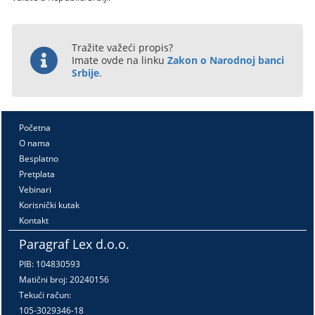
Tražite važeći propis?
Imate ovde na linku
Zakon o Narodnoj banci
Srbije
.
Početna
O nama
Besplatno
Pretplata
Vebinari
Korisnički kutak
Kontakt
Paragraf Lex d.o.o.
PIB: 104830593
Matični broj: 20240156
Tekući račun:
105-3029346-18