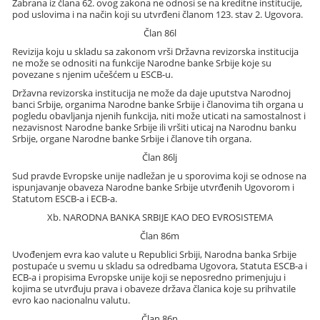
Zabrana iz člana 62. ovog zakona ne odnosi se na kreditne institucije,
pod uslovima i na način koji su utvrđeni članom 123. stav 2. Ugovora.
Član 86l
Revizija koju u skladu sa zakonom vrši Državna revizorska institucija
ne može se odnositi na funkcije Narodne banke Srbije koje su
povezane s njenim učešćem u ESCB-u.
Državna revizorska institucija ne može da daje uputstva Narodnoj
banci Srbije, organima Narodne banke Srbije i članovima tih organa u
pogledu obavljanja njenih funkcija, niti može uticati na samostalnost i
nezavisnost Narodne banke Srbije ili vršiti uticaj na Narodnu banku
Srbije, organe Narodne banke Srbije i članove tih organa.
Član 86lj
Sud pravde Evropske unije nadležan je u sporovima koji se odnose na
ispunjavanje obaveza Narodne banke Srbije utvrđenih Ugovorom i
Statutom ESCB-a i ECB-a.
Xb. NARODNA BANKA SRBIJE KAO DEO EVROSISTEMA
Član 86m
Uvođenjem evra kao valute u Republici Srbiji, Narodna banka Srbije
postupaće u svemu u skladu sa odredbama Ugovora, Statuta ESCB-a i
ECB-a i propisima Evropske unije koji se neposredno primenjuju i
kojima se utvrđuju prava i obaveze država članica koje su prihvatile
evro kao nacionalnu valutu.
Član 86n