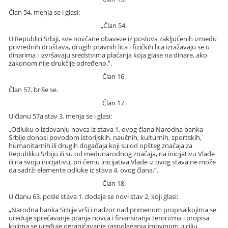
Član 54. menja se i glasi:
„Član 54.
U Republici Srbiji, sve novčane obaveze iz poslova zaključenih između
privrednih društava, drugih pravnih lica i fizičkih lica izražavaju se u
dinarima i izvršavaju sredstvima plaćanja koja glase na dinare, ako
zakonom nije drukčije određeno.”.
Član 16.
Član 57. briše se.
Član 17.
U članu 57a stav 3. menja se i glasi:
„Odluku o izdavanju novca iz stava 1. ovog člana Narodna banka
Srbije donosi povodom istorijskih, naučnih, kulturnih, sportskih,
humanitarnih ili drugih događaja koji su od opšteg značaja za
Republiku Srbiju ili su od međunarodnog značaja, na inicijativu Vlade
ili na svoju inicijativu, pri čemu inicijativa Vlade iz ovog stava ne može
da sadrži elemente odluke iz stava 4. ovog člana.”.
Član 18.
U članu 63. posle stava 1. dodaje se novi stav 2, koji glasi:
„Narodna banka Srbije vrši i nadzor nad primenom propisa kojima se
uređuje sprečavanje pranja novca i finansiranja terorizma i propisa
kojima se uređuje ograničavanje raspolaganja imovinom u cilju