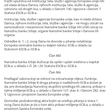
tražiti uputstva od institucija, tela, službi i agencija Evropske unije niti
od vlada država članica, njihovih institucija, tela, službi ili agencija,
odnosno od drugih lica, u skladu s članom 130. Ugovora i članom 7.
Statuta ESCB-a i ECB-a.
Institucije, tela, službe i agencije Evropske unije, kao ni vlade država
članica, njihove institucije, tela, službe i agencije – ne mogu uticati na
samostalnost i nezavisnost Narodne banke Srbije niti vršiti uticaj na
Narodnu banku Srbije, organe Narodne banke Srbije i članove tih
organa.
Odredbe st. 1. i 2. ovog člana ne dovode u pitanje ovlašćenja
Evropske centralne banke (u daljem tekstu: ECB) u skladu sa
Statutom ESCB-a i ECB-a.
Član 86ž
Narodna banka Srbije dužna je da upiše i uplati sredstva u kapital
ECB-a, u skladu s čl. 28. i 29. Statuta ESCB-a i ECB-a.
Član 86z
Predlagač zakona koji se odnosi na ostvarivanje ciljeva i funkcija
Narodne banke Srbije ili druga pitanja iz nadležnosti ECB-a dužan je
da, pre dostavljanja Narodnoj skupštini predloga tih zakona, pribavi o
njima mišljenje ECB-a, u skladu s članom 127. stav 4. i članom 282. stav
5. Ugovora i propisom Saveta Evropske unije.
Donosilac podzakonskog akta kojim se uređuju pitanja iz stava 1.
ovog člana dužan je da o tom aktu pribavi mišljenje ECB-a, u skladu s
propisom Saveta Evropske unije.