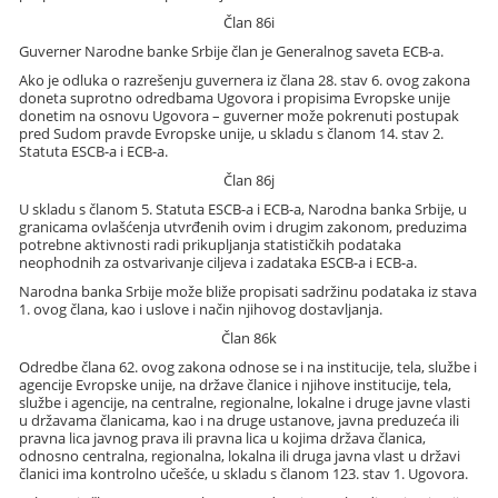
Član 86i
Guverner Narodne banke Srbije član je Generalnog saveta ECB-a.
Ako je odluka o razrešenju guvernera iz člana 28. stav 6. ovog zakona
doneta suprotno odredbama Ugovora i propisima Evropske unije
donetim na osnovu Ugovora – guverner može pokrenuti postupak
pred Sudom pravde Evropske unije, u skladu s članom 14. stav 2.
Statuta ESCB-a i ECB-a.
Član 86j
U skladu s članom 5. Statuta ESCB-a i ECB-a, Narodna banka Srbije, u
granicama ovlašćenja utvrđenih ovim i drugim zakonom, preduzima
potrebne aktivnosti radi prikupljanja statističkih podataka
neophodnih za ostvarivanje ciljeva i zadataka ESCB-a i ECB-a.
Narodna banka Srbije može bliže propisati sadržinu podataka iz stava
1. ovog člana, kao i uslove i način njihovog dostavljanja.
Član 86k
Odredbe člana 62. ovog zakona odnose se i na institucije, tela, službe i
agencije Evropske unije, na države članice i njihove institucije, tela,
službe i agencije, na centralne, regionalne, lokalne i druge javne vlasti
u državama članicama, kao i na druge ustanove, javna preduzeća ili
pravna lica javnog prava ili pravna lica u kojima država članica,
odnosno centralna, regionalna, lokalna ili druga javna vlast u državi
članici ima kontrolno učešće, u skladu s članom 123. stav 1. Ugovora.