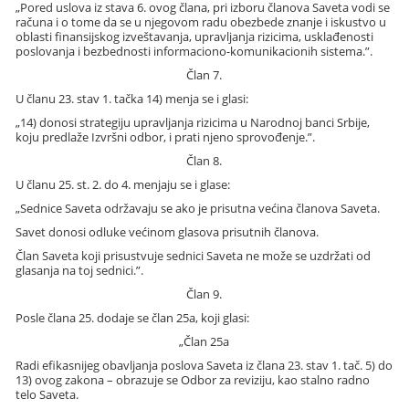
„Pored uslova iz stava 6. ovog člana, pri izboru članova Saveta vodi se
računa i o tome da se u njegovom radu obezbede znanje i iskustvo u
oblasti finansijskog izveštavanja, upravljanja rizicima, usklađenosti
poslovanja i bezbednosti informaciono-komunikacionih sistema.”.
Član 7.
U članu 23. stav 1. tačka 14) menja se i glasi:
„14) donosi strategiju upravljanja rizicima u Narodnoj banci Srbije,
koju predlaže Izvršni odbor, i prati njeno sprovođenje.”.
Član 8.
U članu 25. st. 2. do 4. menjaju se i glase:
„Sednice Saveta održavaju se ako je prisutna većina članova Saveta.
Savet donosi odluke većinom glasova prisutnih članova.
Član Saveta koji prisustvuje sednici Saveta ne može se uzdržati od
glasanja na toj sednici.”.
Član 9.
Posle člana 25. dodaje se član 25a, koji glasi:
„Član 25a
Radi efikasnijeg obavljanja poslova Saveta iz člana 23. stav 1. tač. 5) do
13) ovog zakona – obrazuje se Odbor za reviziju, kao stalno radno
telo Saveta.