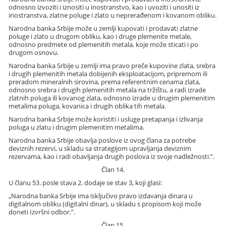
odnosno izvoziti i iznositi u inostranstvo, kao i uvoziti i unositi iz
inostranstva, zlatne poluge i zlato u neprerađenom i kovanom obliku.
Narodna banka Srbije može u zemlji kupovati i prodavati zlatne
poluge i zlato u drugom obliku, kao i druge plemenite metale,
odnosno predmete od plemenitih metala, koje može sticati i po
drugom osnovu.
Narodna banka Srbije u zemlji ima pravo preče kupovine zlata, srebra
i drugih plemenitih metala dobijenih eksploatacijom, pripremom ili
preradom mineralnih sirovina, prema referentnim cenama zlata,
odnosno srebra i drugih plemenitih metala na tržištu, a radi izrade
zlatnih poluga ili kovanog zlata, odnosno izrade u drugim plemenitim
metalima poluga, kovanica i drugih oblika tih metala.
Narodna banka Srbije može koristiti i usluge pretapanja i izlivanja
poluga u zlatu i drugim plemenitim metalima.
Narodna banka Srbije obavlja poslove iz ovog člana za potrebe
deviznih rezervi, u skladu sa strategijom upravljanja deviznim
rezervama, kao i radi obavljanja drugih poslova iz svoje nadležnosti.”.
Član 14.
U članu 53. posle stava 2. dodaje se stav 3, koji glasi:
„Narodna banka Srbije ima isključivo pravo izdavanja dinara u
digitalnom obliku (digitalni dinar), u skladu s propisom koji može
doneti Izvršni odbor.”.
Član 15.