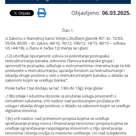
Objavljeno:
06.03.2025.
Član 1.
U Zakonu o Narodnoj banci Srbije („Službeni glasnik RS”, br. 72/03,
55/04, 85/05 – dr. zakon, 44/10, 76/12, 106/12, 14/15, 40/15 – odluka
US i 44/18), u članu 4. tačka 12) menja se i glasi:
„12) utvrđuje ispunjenost uslova za pokretanje postupaka
restrukturiranja banaka, odnosno članova bankarske grupe i
sprovodi te postupke, odlučuje o instrumentima i merama koje će biti
preduzete u restrukturiranju, upravlja fondom za restrukturiranje i
obavlja druge poslove u vezi s restrukturiranjem banaka, u skladu sa
zakonom kojim se uređuju banke;”.
Posle tačke 13a) dodaju se tač. 13b) do 13g), koje glase:
„13b) izdaje i oduzima dozvole za pružanje usluga povezanih s
virtuelnim valutama, vrši nadzor nad poslovanjem pružalaca tih
usluga i obavlja druge poslove, u skladu sa zakonom kojim se uređuje
digitalna imovina;
13v) vrši nadzor nad primenom propisa kojima se uređuje
sprečavanje pranja novca i finansiranja terorizma i propisa kojima se
uređuje ograničavanje raspolaganja imovinom u cilju sprečavanja
terorizma i širenja oružja za masovno uništenje, i to nad subjektima