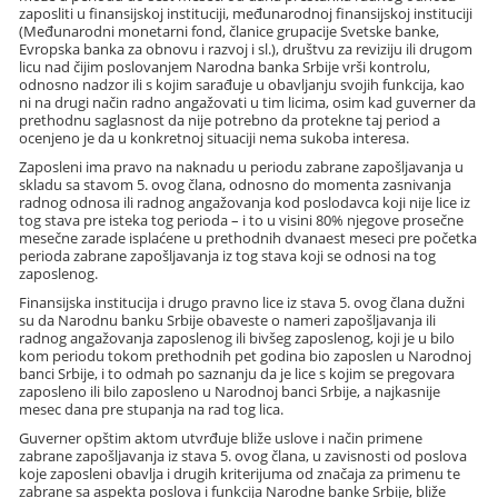
zaposliti u finansijskoj instituciji, međunarodnoj finansijskoj instituciji
(Međunarodni monetarni fond, članice grupacije Svetske banke,
Evropska banka za obnovu i razvoj i sl.), društvu za reviziju ili drugom
licu nad čijim poslovanjem Narodna banka Srbije vrši kontrolu,
odnosno nadzor ili s kojim sarađuje u obavljanju svojih funkcija, kao
ni na drugi način radno angažovati u tim licima, osim kad guverner da
prethodnu saglasnost da nije potrebno da protekne taj period a
ocenjeno je da u konkretnoj situaciji nema sukoba interesa.
Zaposleni ima pravo na naknadu u periodu zabrane zapošljavanja u
skladu sa stavom 5. ovog člana, odnosno do momenta zasnivanja
radnog odnosa ili radnog angažovanja kod poslodavca koji nije lice iz
tog stava pre isteka tog perioda – i to u visini 80% njegove prosečne
mesečne zarade isplaćene u prethodnih dvanaest meseci pre početka
perioda zabrane zapošljavanja iz tog stava koji se odnosi na tog
zaposlenog.
Finansijska institucija i drugo pravno lice iz stava 5. ovog člana dužni
su da Narodnu banku Srbije obaveste o nameri zapošljavanja ili
radnog angažovanja zaposlenog ili bivšeg zaposlenog, koji je u bilo
kom periodu tokom prethodnih pet godina bio zaposlen u Narodnoj
banci Srbije, i to odmah po saznanju da je lice s kojim se pregovara
zaposleno ili bilo zaposleno u Narodnoj banci Srbije, a najkasnije
mesec dana pre stupanja na rad tog lica.
Guverner opštim aktom utvrđuje bliže uslove i način primene
zabrane zapošljavanja iz stava 5. ovog člana, u zavisnosti od poslova
koje zaposleni obavlja i drugih kriterijuma od značaja za primenu te
zabrane sa aspekta poslova i funkcija Narodne banke Srbije, bliže