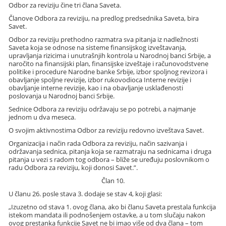
Odbor za reviziju čine tri člana Saveta.
Članove Odbora za reviziju, na predlog predsednika Saveta, bira
Savet.
Odbor za reviziju prethodno razmatra sva pitanja iz nadležnosti
Saveta koja se odnose na sisteme finansijskog izveštavanja,
upravljanja rizicima i unutrašnjih kontrola u Narodnoj banci Srbije, a
naročito na finansijski plan, finansijske izveštaje i računovodstvene
politike i procedure Narodne banke Srbije, izbor spoljnog revizora i
obavljanje spoljne revizije, izbor rukovodioca Interne revizije i
obavljanje interne revizije, kao i na obavljanje usklađenosti
poslovanja u Narodnoj banci Srbije.
Sednice Odbora za reviziju održavaju se po potrebi, a najmanje
jednom u dva meseca.
O svojim aktivnostima Odbor za reviziju redovno izveštava Savet.
Organizacija i način rada Odbora za reviziju, način sazivanja i
održavanja sednica, pitanja koja se razmatraju na sednicama i druga
pitanja u vezi s radom tog odbora – bliže se uređuju poslovnikom o
radu Odbora za reviziju, koji donosi Savet.”.
Član 10.
U članu 26. posle stava 3. dodaje se stav 4, koji glasi:
„Izuzetno od stava 1. ovog člana, ako bi članu Saveta prestala funkcija
istekom mandata ili podnošenjem ostavke, a u tom slučaju nakon
ovog prestanka funkcije Savet ne bi imao više od dva člana – tom