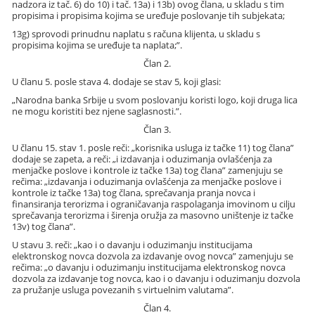
nadzora iz tač. 6) do 10) i tač. 13a) i 13b) ovog člana, u skladu s tim
propisima i propisima kojima se uređuje poslovanje tih subjekata;
13g) sprovodi prinudnu naplatu s računa klijenta, u skladu s
propisima kojima se uređuje ta naplata;”.
Član 2.
U članu 5. posle stava 4. dodaje se stav 5, koji glasi:
„Narodna banka Srbije u svom poslovanju koristi logo, koji druga lica
ne mogu koristiti bez njene saglasnosti.”.
Član 3.
U članu 15. stav 1. posle reči: „korisnika usluga iz tačke 11) tog člana”
dodaje se zapeta, a reči: „i izdavanja i oduzimanja ovlašćenja za
menjačke poslove i kontrole iz tačke 13a) tog člana” zamenjuju se
rečima: „izdavanja i oduzimanja ovlašćenja za menjačke poslove i
kontrole iz tačke 13a) tog člana, sprečavanja pranja novca i
finansiranja terorizma i ograničavanja raspolaganja imovinom u cilju
sprečavanja terorizma i širenja oružja za masovno uništenje iz tačke
13v) tog člana”.
U stavu 3. reči: „kao i o davanju i oduzimanju institucijama
elektronskog novca dozvola za izdavanje ovog novca” zamenjuju se
rečima: „o davanju i oduzimanju institucijama elektronskog novca
dozvola za izdavanje tog novca, kao i o davanju i oduzimanju dozvola
za pružanje usluga povezanih s virtuelnim valutama”.
Član 4.