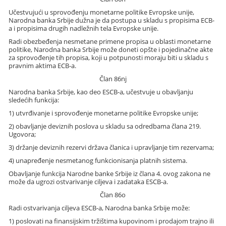
Učestvujući u sprovođenju monetarne politike Evropske unije,
Narodna banka Srbije dužna je da postupa u skladu s propisima ECB-
a i propisima drugih nadležnih tela Evropske unije.
Radi obezbeđenja nesmetane primene propisa u oblasti monetarne
politike, Narodna banka Srbije može doneti opšte i pojedinačne akte
za sprovođenje tih propisa, koji u potpunosti moraju biti u skladu s
pravnim aktima ECB-a.
Član 86nj
Narodna banka Srbije, kao deo ESCB-a, učestvuje u obavljanju
sledećih funkcija:
1) utvrđivanje i sprovođenje monetarne politike Evropske unije;
2) obavljanje deviznih poslova u skladu sa odredbama člana 219.
Ugovora;
3) držanje deviznih rezervi država članica i upravljanje tim rezervama;
4) unapređenje nesmetanog funkcionisanja platnih sistema.
Obavljanje funkcija Narodne banke Srbije iz člana 4. ovog zakona ne
može da ugrozi ostvarivanje ciljeva i zadataka ESCB-a.
Član 86o
Radi ostvarivanja ciljeva ESCB-a, Narodna banka Srbije može:
1) poslovati na finansijskim tržištima kupovinom i prodajom trajno ili