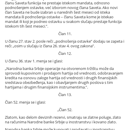
članu Saveta funkcija ne prestaje istekom mandata, odnosno
podnošenjem ostavke, već izborom novog člana Saveta. Ako novi
član Saveta ne bude izabran u narednih šest meseci od isteka
mandata ili podnošenja ostavke – članu Saveta kome je istekao
mandat ili koji je podneo ostavku u svakom slučaju prestaje funkcija
istekom tih šest meseci.”.
Član 11.
U članu 27. stav 2. posle reči: „podnošenja ostavke” dodaju se zapeta i
reči: „osim u slučaju iz člana 26. stav 4. ovog zakona”.
Član 12.
U članu 36. stav 1. menja se i glasi:
„Narodna banka Srbije operacije na otvorenom tržištu može da
sprovodi kupovinom i prodajom hartija od vrednosti, odobravanjem
kredita na osnovu zaloge hartija od vrednosti i drugih finansijskih
sredstava obezbeđenja, kao i obavljanjem drugih poslova s tim
hartijama i drugim finansijskim instrumentima.”.
Član 13.
Član 52. menja se i glasi:
„Član 52.
Zlatom, kao delom deviznih rezervi, smatraju se zlatne poluge, zlato
na računima Narodne banke Srbije u inostranstvu i kovano zlato.
Narodna banka Srbije može kupovati i prodavati u inostranstvu,