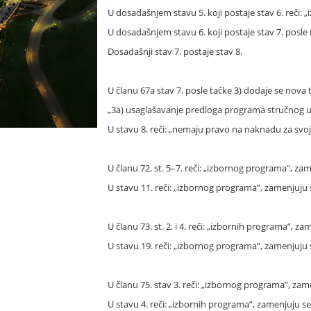
U dosadašnjem stavu 5. koji postaje stav 6. reči: 
U dosadašnjem stavu 6. koji postaje stav 7. posle r
Dosadašnji stav 7. postaje stav 8.
U članu 67a stav 7. posle tačke 3) dodaje se nova t
„3a) usaglašavanje predloga programa stručnog u
U stavu 8. reči: „nemaju pravo na naknadu za svoj
U članu 72. st. 5–7. reči: „izbornog programa”, z
U stavu 11. reči: „izbornog programa”, zamenjuju 
U članu 73. st. 2. i 4. reči: „izbornih programa”, 
U stavu 19. reči: „izbornog programa”, zamenjuju
U članu 75. stav 3. reči: „izbornog programa”, za
U stavu 4. reči: „izbornih programa”, zamenjuju s