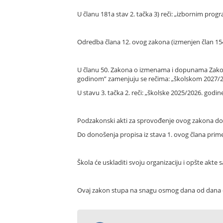
U članu 181a stav 2. tačka 3) reči: „izbornim pr
Odredba člana 12. ovog zakona (izmenjen član 154
U članu 50. Zakona o izmenama i dopunama Zakona 
godinom” zamenjuju se rečima: „školskom 2027/
U stavu 3. tačka 2. reči: „školske 2025/2026. godi
Podzakonski akti za sprovođenje ovog zakona do
Do donošenja propisa iz stava 1. ovog člana prim
Škola će uskladiti svoju organizaciju i opšte ak
Ovaj zakon stupa na snagu osmog dana od dana ob