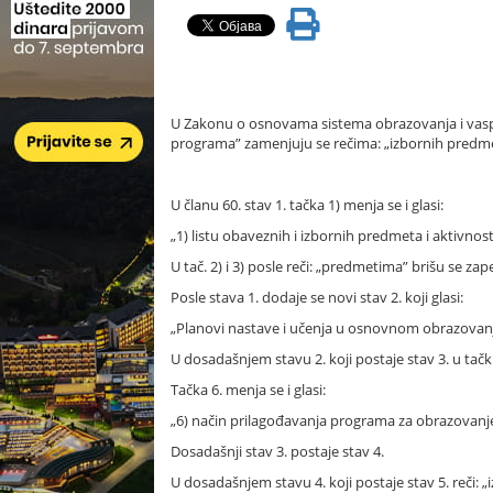
U Zakonu o osnovama sistema obrazovanja i vaspitanj
programa” zamenjuju se rečima: „izbornih predm
U članu 60. stav 1. tačka 1) menja se i glasi:
„1) listu obaveznih i izbornih predmeta i aktivnost
U tač. 2) i 3) posle reči: „predmetima” brišu se zap
Posle stava 1. dodaje se novi stav 2. koji glasi:
„Planovi nastave i učenja u osnovnom obrazovanju
U dosadašnjem stavu 2. koji postaje stav 3. u tačk
Tačka 6. menja se i glasi:
„6) način prilagođavanja programa za obrazovanje 
Dosadašnji stav 3. postaje stav 4.
U dosadašnjem stavu 4. koji postaje stav 5. reči: