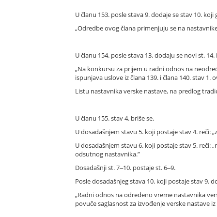
U članu 153. posle stava 9. dodaje se stav 10. koji g
„Odredbe ovog člana primenjuju se na nastavnike
U članu 154. posle stava 13. dodaju se novi st. 14. i 
„Na konkursu za prijem u radni odnos na neodređe
ispunjava uslove iz člana 139. i člana 140. stav 1.
Listu nastavnika verske nastave, na predlog tradic
U članu 155. stav 4. briše se.
U dosadašnjem stavu 5. koji postaje stav 4. reči: 
U dosadašnjem stavu 6. koji postaje stav 5. reči:
odsutnog nastavnika.”
Dosadašnji st. 7‒10. postaje st. 6‒9.
Posle dosadašnjeg stava 10. koji postaje stav 9. dod
„Radni odnos na određeno vreme nastavnika verske
povuče saglasnost za izvođenje verske nastave iz 