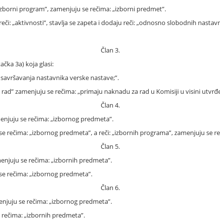
„izborni program”, zamenjuju se rečima: „izborni predmet”.
eči: „aktivnosti”, stavlja se zapeta i dodaju reči: „odnosno slobodnih nastavn
Član 3.
ačka 3a) koja glasi:
savršavanja nastavnika verske nastave;”.
 rad” zamenjuju se rečima: „primaju naknadu za rad u Komisiji u visini utvr
Član 4.
amenjuju se rečima: „izbornog predmeta”.
se rečima: „izbornog predmeta”, a reči: „izbornih programa”, zamenjuju se r
Član 5.
zamenjuju se rečima: „izbornih predmeta”.
 se rečima: „izbornog predmeta”.
Član 6.
menjuju se rečima: „izbornog predmeta”.
e rečima: „izbornih predmeta”.