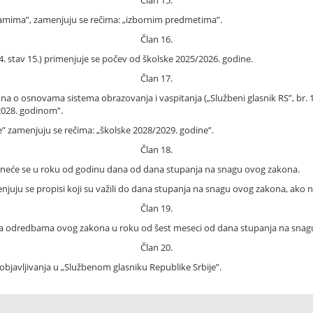
Član 15.
ogramima”, zamenjuju se rečima: „izbornim predmetima”.
Član 16.
. stav 15.) primenjuje se počev od školske 2025/2026. godine.
Član 17.
o osnovama sistema obrazovanja i vaspitanja („Službeni glasnik RS”, br. 129
2028. godinom”.
ne” zamenjuju se rečima: „školske 2028/2029. godine”.
Član 18.
neće se u roku od godinu dana od dana stupanja na snagu ovog zakona.
enjuju se propisi koji su važili do dana stupanja na snagu ovog zakona, ako
Član 19.
te sa odredbama ovog zakona u roku od šest meseci od dana stupanja na sna
Član 20.
javljivanja u „Službenom glasniku Republike Srbije”.