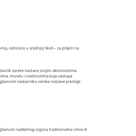
vnoj, odnosno u srednjoj školi ‒ za prijem na
astavnik verske nastave svojim aktivnostima,
ovima, moralu i vrednostima koje zastupa
glasnosti nastavniku verske nastave prestaje
aglasnost nadležnog organa tradicionalne crkve ili