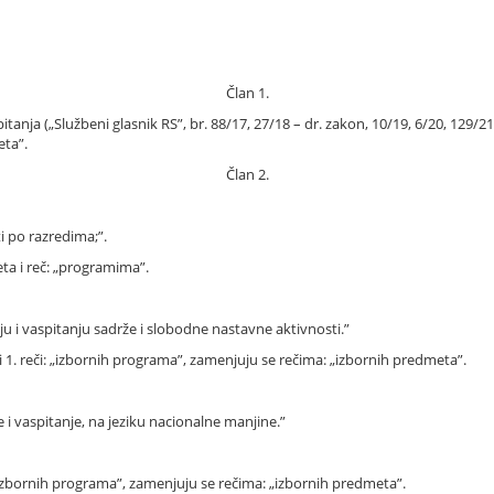
Član 1.
a („Službeni glasnik RS”, br. 88/17, 27/18 – dr. zakon, 10/19, 6/20, 129/21 i 9
eta”.
Član 2.
i po razredima;”.
eta i reč: „programima”.
 i vaspitanju sadrže i slobodne nastavne aktivnosti.”
i 1. reči: „izbornih programa”, zamenjuju se rečima: „izbornih predmeta”.
i vaspitanje, na jeziku nacionalne manjine.”
 „izbornih programa”, zamenjuju se rečima: „izbornih predmeta”.