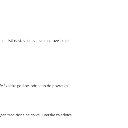
na listi nastavnika verske nastave i koje
kuće školske godine, odnosno do povratka
n tradicionalne crkve ili verske zajednice