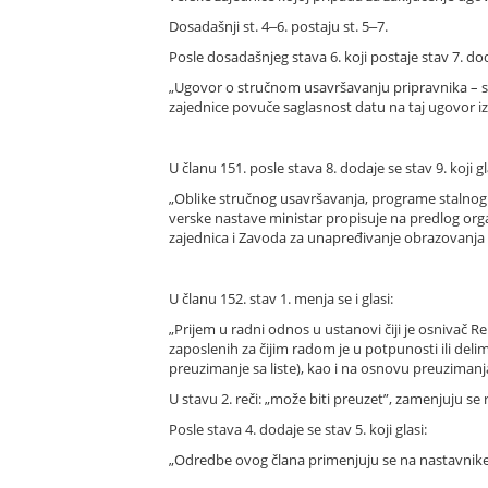
Dosadašnji st. 4‒6. postaju st. 5‒7.
Posle dosadašnjeg stava 6. koji postaje stav 7. doda
„Ugovor o stručnom usavršavanju pripravnika – staž
zajednice povuče saglasnost datu na taj ugovor iz
U članu 151. posle stava 8. dodaje se stav 9. koji gl
„Oblike stručnog usavršavanja, programe stalnog s
verske nastave ministar propisuje na predlog org
zajednica i Zavoda za unapređivanje obrazovanja i
U članu 152. stav 1. menja se i glasi:
„Prijem u radni odnos u ustanovi čiji je osnivač 
zaposlenih za čijim radom je u potpunosti ili de
preuzimanje sa liste), kao i na osnovu preuzimanja 
U stavu 2. reči: „može biti preuzet”, zamenjuju se
Posle stava 4. dodaje se stav 5. koji glasi:
„Odredbe ovog člana primenjuju se na nastavnike 