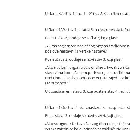
U članu 82. stav 1. tač. 1) i 2) i st. 2, 3, 5. i 9. 
U članu 139. stav 1. u tački 6) na kraju teksta ta
Posle tačke 6) dodaje se tačka 7) koja glasi:
„7) ima saglasnost nadležnog organa tradicionalne
poslove nastavnika verske nastave.”
Posle stava 2. dodaje se novi stav 3. koji glasi:
„Ako nadležni organ tradicionalne crkve ili verske
stavovima i ponašanjem podriva ugled tradicional
tradicionalna crkva, odnosno verska zajednica ko
radni odnos.”
U dosadašnjem stavu 3. koji postaje stav 4. reči: „t
U članu 146. stav 2. reči: „nastavnika, vaspitača i
Posle stava 3. dodaje se novi stav 4. koji glasi:
„Ako se ugovor iz stava 3. ovog člana zaključuje r
verske zajednice kojoj pripada za zaključenje ugo