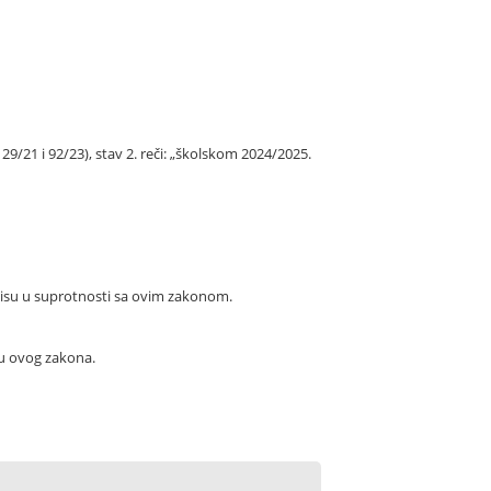
/21 i 92/23), stav 2. reči: „školskom 2024/2025.
 nisu u suprotnosti sa ovim zakonom.
gu ovog zakona.