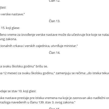
Član 12.
lasi:
 verske nastave.”
Član 13.
15. koji glase:
no vreme za izvođenje verske nastave može da učestvuje lice koje se nalazi 
 ovog zakona.
ionalnih crkava i verskih zajednica, utvrđuje ministar.”
Član 14.
„za svaku školsku godinu” brišu se.
 „na 12 meseci za svaku školsku godinu,“ zamenjuju se rečima: „do isteka te
aje se stav 10. koji glasi:
 nastave prestaje pre isteka vremena na koje je zasnovan ako nadležni orga
razloga navedenih u članu 139. stav 3. ovog zakona.”