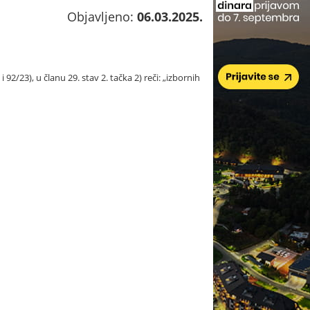
Objavljeno:
06.03.2025.
2/23), u članu 29. stav 2. tačka 2) reči: „izbornih