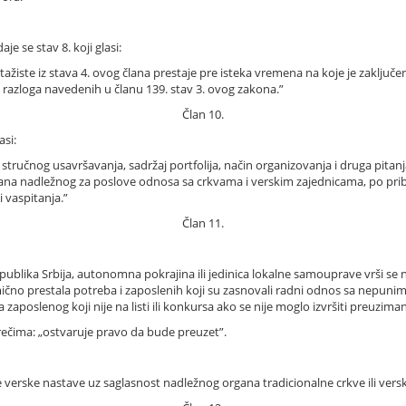
je se stav 8. koji glasi:
iste iz stava 4. ovog člana prestaje pre isteka vremena na koje je zaključen
 razloga navedenih u članu 139. stav 3. ovog zakona.”
Član 10.
asi:
tručnog usavršavanja, sadržaj portfolija, način organizovanja i druga pitan
ana nadležnog za poslove odnosa sa crkvama i verskim zajednicama, po priba
 vaspitanja.”
Član 11.
Republika Srbija, autonomna pokrajina ili jedinica lokalne samouprave vrši s
limično prestala potreba i zaposlenih koji su zasnovali radni odnos sa nepu
zaposlenog koji nije na listi ili konkursa ako se nije moglo izvršiti preuziman
 rečima: „ostvaruje pravo da bude preuzet”.
verske nastave uz saglasnost nadležnog organa tradicionalne crkve ili versk