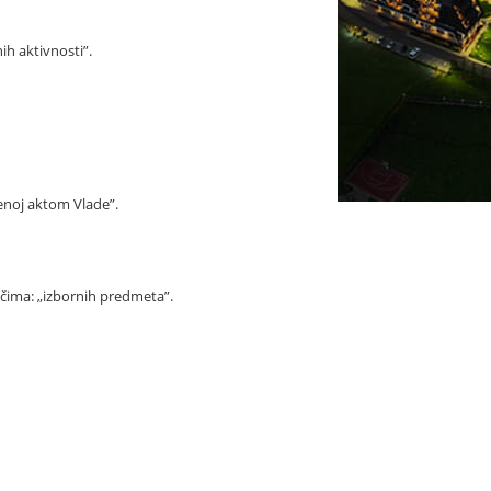
ih aktivnosti”.
đenoj aktom Vlade”.
ečima: „izbornih predmeta”.