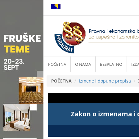
POČETNA
O NAMA
BESPLATNO
IZD
POČETNA
Izmene i dopune propisa
Zakon o izmenama i 