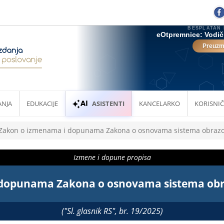
ANJA
EDUKACIJE
ASISTENTI
KANCELARKO
KORISNIČ
Zakon o izmenama i dopunama Zakona o osnovama sistema obrazov
Izmene i dopune propisa
dopunama Zakona o osnovama sistema obra
("Sl. glasnik RS", br. 19/2025)