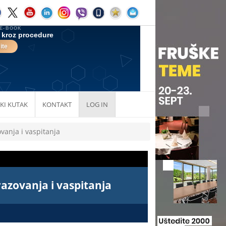
KI KUTAK
KONTAKT
LOG IN
anja i vaspitanja
zovanja i vaspitanja