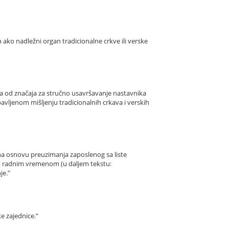
 ako nadležni organ tradicionalne crkve ili verske
ja od značaja za stručno usavršavanje nastavnika
vljenom mišljenju tradicionalnih crkava i verskih
e na osnovu preuzimanja zaposlenog sa liste
nim radnim vremenom (u daljem tekstu:
je.”
e zajednice.”