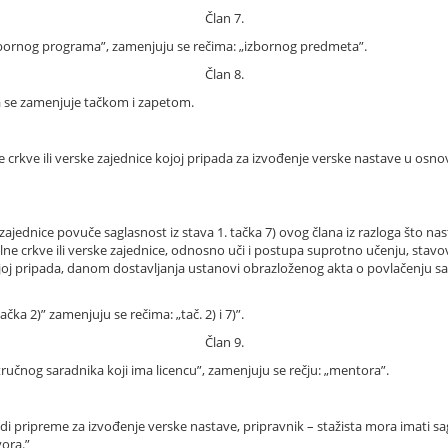
Član 7.
reči: „izbornog programa”, zamenjuju se rečima: „izbornog predmeta”.
Član 8.
čka se zamenjuje tačkom i zapetom.
 crkve ili verske zajednice kojoj pripada za izvođenje verske nastave u osno
 zajednice povuče saglasnost iz stava 1. tačka 7) ovog člana iz razloga što n
ne crkve ili verske zajednice, odnosno uči i postupa suprotno učenju, stav
joj pripada, danom dostavljanja ustanovi obrazloženog akta o povlačenju sa
ačka 2)” zamenjuju se rečima: „tač. 2) i 7)”.
Član 9.
 stručnog saradnika koji ima licencu”, zamenjuju se rečju: „mentora”.
adi pripreme za izvođenje verske nastave, pripravnik – stažista mora imati s
vora.”