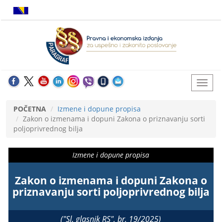
POČETNA
Izmene i dopune propisa
Zakon o izmenama i dopuni Zakona o priznavanju sorti
poljoprivrednog bilja
Izmene i dopune propisa
Zakon o izmenama i dopuni Zakona o
priznavanju sorti poljoprivrednog bilja
("Sl. glasnik RS", br. 19/2025)