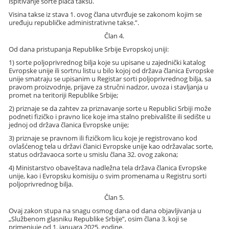
ispitivanje sorte plaća taksu.
Visina takse iz stava 1. ovog člana utvrđuje se zakonom kojim se
uređuju republičke administrativne takse.”.
Član 4.
Od dana pristupanja Republike Srbije Evropskoj uniji:
1) sorte poljoprivrednog bilja koje su upisane u zajednički katalog
Evropske unije ili sortnu listu u bilo kojoj od država članica Evropske
unije smatraju se upisanim u Registar sorti poljoprivrednog bilja, sa
pravom proizvodnje, prijave za stručni nadzor, uvoza i stavljanja u
promet na teritoriji Republike Srbije;
2) priznaje se da zahtev za priznavanje sorte u Republici Srbiji može
podneti fizičko i pravno lice koje ima stalno prebivalište ili sedište u
jednoj od država članica Evropske unije;
3) priznaje se pravnom ili fizičkom licu koje je registrovano kod
ovlašćenog tela u državi članici Evropske unije kao održavalac sorte,
status održavaoca sorte u smislu člana 32. ovog zakona;
4) Ministarstvo obaveštava nadležna tela država članica Evropske
unije, kao i Evropsku komisiju o svim promenama u Registru sorti
poljoprivrednog bilja.
Član 5.
Ovaj zakon stupa na snagu osmog dana od dana objavljivanja u
„Službenom glasniku Republike Srbije”, osim člana 3. koji se
primenjuje od 1. januara 2025. godine.