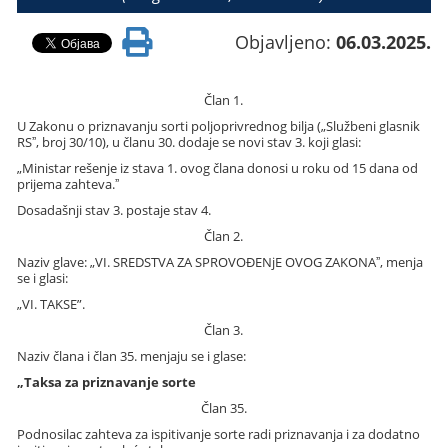
Objavljeno:
06.03.2025.
Član 1.
U Zakonu o priznavanju sorti poljoprivrednog bilja („Službeni glasnik
RSˮ, broj 30/10), u članu 30. dodaje se novi stav 3. koji glasi:
„Ministar rešenje iz stava 1. ovog člana donosi u roku od 15 dana od
prijema zahteva.ˮ
Dosadašnji stav 3. postaje stav 4.
Član 2.
Naziv glave: „VI. SREDSTVA ZA SPROVOĐENjE OVOG ZAKONAˮ, menja
se i glasi:
„VI. TAKSE”.
Član 3.
Naziv člana i član 35. menjaju se i glase:
„Taksa za priznavanje sorte
Član 35.
Podnosilac zahteva za ispitivanje sorte radi priznavanja i za dodatno