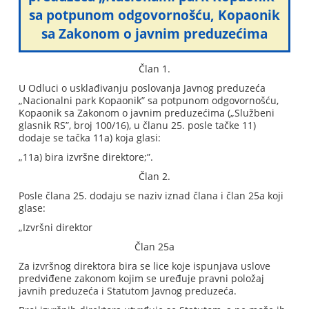
sa potpunom odgovornošću, Kopaonik
sa Zakonom o javnim preduzećima
Član 1.
U Odluci o usklađivanju poslovanja Javnog preduzeća
„Nacionalni park Kopaonik” sa potpunom odgovornošću,
Kopaonik sa Zakonom o javnim preduzećima („Službeni
glasnik RS”, broj 100/16), u članu 25. posle tačke 11)
dodaje se tačka 11a) koja glasi:
„11a) bira izvršne direktore;”.
Član 2.
Posle člana 25. dodaju se naziv iznad člana i član 25a koji
glase:
„Izvršni direktor
Član 25a
Za izvršnog direktora bira se lice koje ispunjava uslove
predviđene zakonom kojim se uređuje pravni položaj
javnih preduzeća i Statutom Javnog preduzeća.