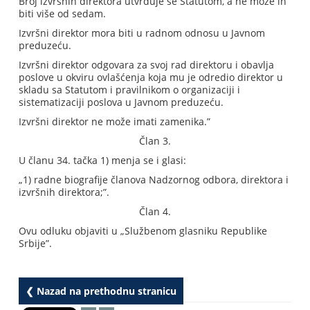
Broj izvršnih direktora utvrđuje se Statutom, a ne može ih
biti više od sedam.
Izvršni direktor mora biti u radnom odnosu u Javnom
preduzeću.
Izvršni direktor odgovara za svoj rad direktoru i obavlja
poslove u okviru ovlašćenja koja mu je odredio direktor u
skladu sa Statutom i pravilnikom o organizaciji i
sistematizaciji poslova u Javnom preduzeću.
Izvršni direktor ne može imati zamenika.”
Član 3.
U članu 34. tačka 1) menja se i glasi:
„1) radne biografije članova Nadzornog odbora, direktora i
izvršnih direktora;”.
Član 4.
Ovu odluku objaviti u „Službenom glasniku Republike
Srbije”.
❮ Nazad na prethodnu stranicu