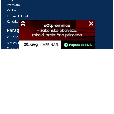
Pretplata
Vebinari
Korisnički kutak
Kontakt
Paragraf Lex d.o.o.
PIB: 104830593
Matični broj: 20240156
Tekući račun:
105-3029346-18
160-0000000380290-23
Radno vreme:
Ponedeljak - petak
7:30 - 15:30
Kontaktirajte nas:
online@paragraf.rs
Politika privatnosti