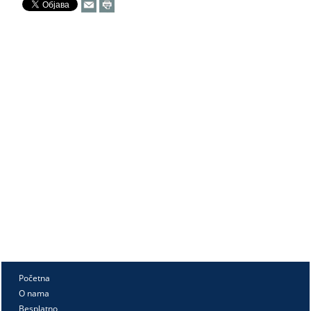
Početna
O nama
Besplatno