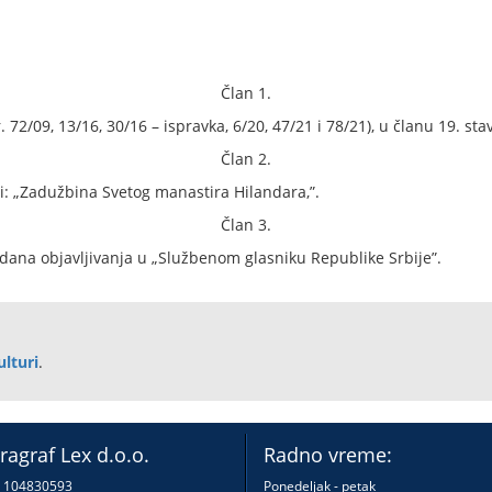
Član 1.
 72/09, 13/16, 30/16 – ispravka, 6/20, 47/21 i 78/21), u članu 19. sta
Član 2.
či: „Zadužbina Svetog manastira Hilandara,”.
Član 3.
ana objavljivanja u „Službenom glasniku Republike Srbije”.
lturi
.
ragraf Lex d.o.o.
Radno vreme:
: 104830593
Ponedeljak - petak