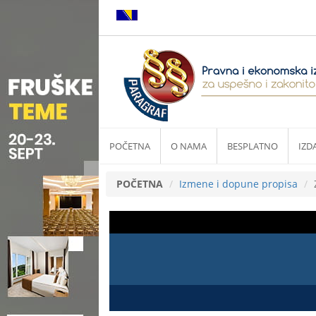
POČETNA
O NAMA
BESPLATNO
IZD
POČETNA
Izmene i dopune propisa