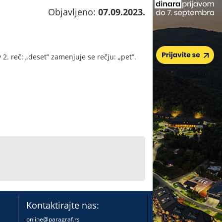
Objavljeno:
07.09.2023.
v 2. reč: „deset” zamenjuje se rečju: „pet”.
Kontaktirajte nas:
online@paragraf.rs