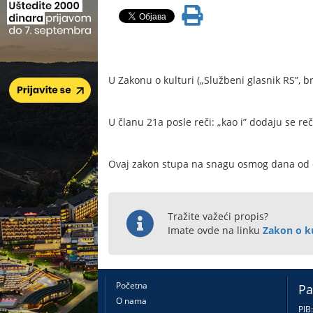
U Zakonu o kulturi („Službeni glasnik RS”, br.
U članu 21a posle reči: „kao i” dodaju se re
Ovaj zakon stupa na snagu osmog dana od d
Tražite važeći propis?
Imate ovde na linku
Zakon o ku
Početna
Pa
O nama
PIB