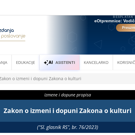
ANJA
EDUKACIJE
ASISTENTI
KANCELARKO
KORISNIČ
Zakon o izmeni i dopuni Zakona o kulturi
Izmene i dopune propisa
Zakon o izmeni i dopuni Zakona o kulturi
("Sl. glasnik RS", br. 76/2023)