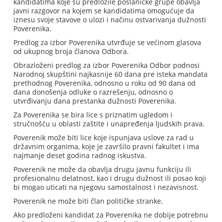
kandidatima koje su predložile poslaničke grupe obavlja
javni razgovor na kojem se kandidatima omogućuje da
iznesu svoje stavove o ulozi i načinu ostvarivanja dužnosti
Poverenika.
Predlog za izbor Poverenika utvrđuje se većinom glasova
od ukupnog broja članova Odbora.
Obrazloženi predlog za izbor Poverenika Odbor podnosi
Narodnoj skupštini najkasnije 60 dana pre isteka mandata
prethodnog Poverenika, odnosno u roku od 90 dana od
dana donošenja odluke o razrešenju, odnosno o
utvrđivanju dana prestanka dužnosti Poverenika.
Za Poverenika se bira lice s priznatim ugledom i
stručnošću u oblasti zaštite i unapređenja ljudskih prava.
Poverenik može biti lice koje ispunjava uslove za rad u
državnim organima, koje je završilo pravni fakultet i ima
najmanje deset godina radnog iskustva.
Poverenik ne može da obavlja drugu javnu funkciju ili
profesionalnu delatnost, kao i drugu dužnost ili posao koji
bi mogao uticati na njegovu samostalnost i nezavisnost.
Poverenik ne može biti član političke stranke.
Ako predloženi kandidat za Poverenika ne dobije potrebnu