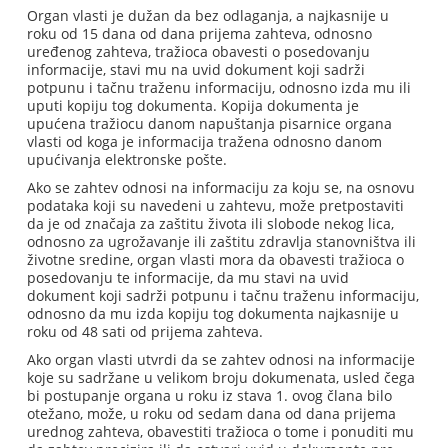
Organ vlasti je dužan da bez odlaganja, a najkasnije u
roku od 15 dana od dana prijema zahteva, odnosno
uređenog zahteva, tražioca obavesti o posedovanju
informacije, stavi mu na uvid dokument koji sadrži
potpunu i tačnu traženu informaciju, odnosno izda mu ili
uputi kopiju tog dokumenta. Kopija dokumenta je
upućena tražiocu danom napuštanja pisarnice organa
vlasti od koga je informacija tražena odnosno danom
upućivanja elektronske pošte.
Ako se zahtev odnosi na informaciju za koju se, na osnovu
podataka koji su navedeni u zahtevu, može pretpostaviti
da je od značaja za zaštitu života ili slobode nekog lica,
odnosno za ugrožavanje ili zaštitu zdravlja stanovništva ili
životne sredine, organ vlasti mora da obavesti tražioca o
posedovanju te informacije, da mu stavi na uvid
dokument koji sadrži potpunu i tačnu traženu informaciju,
odnosno da mu izda kopiju tog dokumenta najkasnije u
roku od 48 sati od prijema zahteva.
Ako organ vlasti utvrdi da se zahtev odnosi na informacije
koje su sadržane u velikom broju dokumenata, usled čega
bi postupanje organa u roku iz stava 1. ovog člana bilo
otežano, može, u roku od sedam dana od dana prijema
urednog zahteva, obavestiti tražioca o tome i ponuditi mu