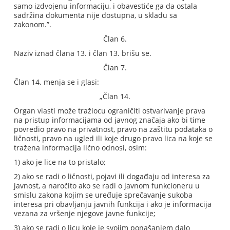
samo izdvojenu informaciju, i obavestiće ga da ostala
sadržina dokumenta nije dostupna, u skladu sa
zakonom.”.
Član 6.
Naziv iznad člana 13. i član 13. brišu se.
Član 7.
Član 14. menja se i glasi:
„Član 14.
Organ vlasti može tražiocu ograničiti ostvarivanje prava
na pristup informacijama od javnog značaja ako bi time
povredio pravo na privatnost, pravo na zaštitu podataka o
ličnosti, pravo na ugled ili koje drugo pravo lica na koje se
tražena informacija lično odnosi, osim:
1) ako je lice na to pristalo;
2) ako se radi o ličnosti, pojavi ili događaju od interesa za
javnost, a naročito ako se radi o javnom funkcioneru u
smislu zakona kojim se uređuje sprečavanje sukoba
interesa pri obavljanju javnih funkcija i ako je informacija
vezana za vršenje njegove javne funkcije;
3) ako se radi o licu koje je svojim ponašanjem dalo