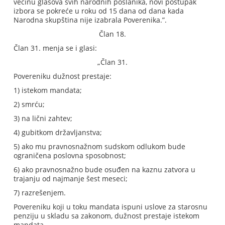
većinu glasova svih narodnih poslanika, novi postupak
izbora se pokreće u roku od 15 dana od dana kada
Narodna skupština nije izabrala Poverenika.”.
Član 18.
Član 31. menja se i glasi:
„Član 31.
Povereniku dužnost prestaje:
1) istekom mandata;
2) smrću;
3) na lični zahtev;
4) gubitkom državljanstva;
5) ako mu pravnosnažnom sudskom odlukom bude
ograničena poslovna sposobnost;
6) ako pravnosnažno bude osuđen na kaznu zatvora u
trajanju od najmanje šest meseci;
7) razrešenjem.
Povereniku koji u toku mandata ispuni uslove za starosnu
penziju u skladu sa zakonom, dužnost prestaje istekom
mandata.