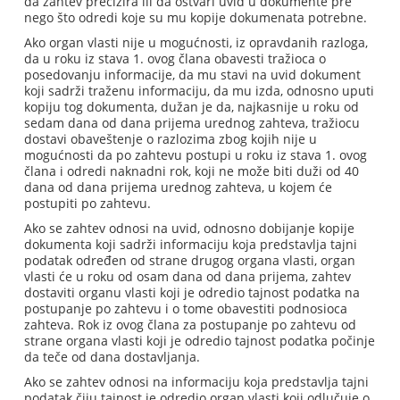
da zahtev precizira ili da ostvari uvid u dokumente pre
nego što odredi koje su mu kopije dokumenata potrebne.
Ako organ vlasti nije u mogućnosti, iz opravdanih razloga,
da u roku iz stava 1. ovog člana obavesti tražioca o
posedovanju informacije, da mu stavi na uvid dokument
koji sadrži traženu informaciju, da mu izda, odnosno uputi
kopiju tog dokumenta, dužan je da, najkasnije u roku od
sedam dana od dana prijema urednog zahteva, tražiocu
dostavi obaveštenje o razlozima zbog kojih nije u
mogućnosti da po zahtevu postupi u roku iz stava 1. ovog
člana i odredi naknadni rok, koji ne može biti duži od 40
dana od dana prijema urednog zahteva, u kojem će
postupiti po zahtevu.
Ako se zahtev odnosi na uvid, odnosno dobijanje kopije
dokumenta koji sadrži informaciju koja predstavlja tajni
podatak određen od strane drugog organa vlasti, organ
vlasti će u roku od osam dana od dana prijema, zahtev
dostaviti organu vlasti koji je odredio tajnost podatka na
postupanje po zahtevu i o tome obavestiti podnosioca
zahteva. Rok iz ovog člana za postupanje po zahtevu od
strane organa vlasti koji je odredio tajnost podatka počinje
da teče od dana dostavljanja.
Ako se zahtev odnosi na informaciju koja predstavlja tajni
podatak čiju tajnost je odredio organ vlasti koji odlučuje o