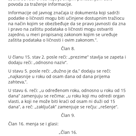
povoda za traženje informacije.
Informacije od javnog značaja iz dokumenta koji sadrži
podatke o ličnosti mogu biti učinjene dostupnim tražiocu
na način kojim se obezbeđuje da se pravo javnosti da zna
i pravo na zaštitu podataka o ličnosti mogu ostvariti
zajedno, u meri propisanoj zakonom kojim se uređuje
zaštita podataka o ličnosti i ovim zakonom.”.
Član 8.
U članu 15. stav 2. posle reči: „prezime” stavlja se zapeta i
dodaju reči: „odnosno naziv”.
U stavu 5. posle reči: „dužno je da,” dodaju se reči:
„najkasnije u roku od osam dana od dana prijema
zahteva,”.
U stavu 6. reči: „u određenom roku, odnosno u roku od 15
dana” zamenjuju se rečima: „u roku koji mu odredi organ
vlasti, a koji ne može biti kraći od osam ni duži od 15
dana”, a reč: „zaključak” zamenjuje se rečju: „rešenje”.
Član 9.
Član 16. menja se i glasi:
„Član 16.