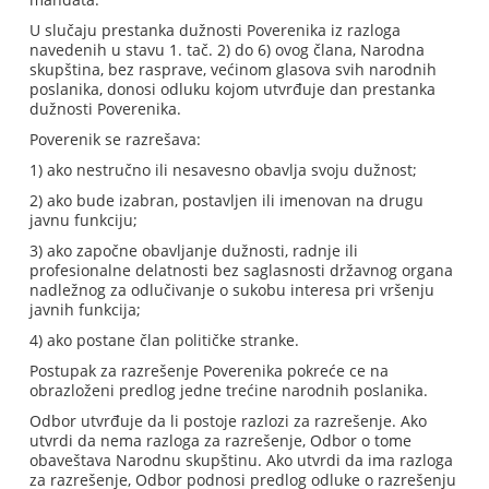
U slučaju prestanka dužnosti Poverenika iz razloga
navedenih u stavu 1. tač. 2) do 6) ovog člana, Narodna
skupština, bez rasprave, većinom glasova svih narodnih
poslanika, donosi odluku kojom utvrđuje dan prestanka
dužnosti Poverenika.
Poverenik se razrešava:
1) ako nestručno ili nesavesno obavlja svoju dužnost;
2) ako bude izabran, postavljen ili imenovan na drugu
javnu funkciju;
3) ako započne obavljanje dužnosti, radnje ili
profesionalne delatnosti bez saglasnosti državnog organa
nadležnog za odlučivanje o sukobu interesa pri vršenju
javnih funkcija;
4) ako postane član političke stranke.
Postupak za razrešenje Poverenika pokreće ce na
obrazloženi predlog jedne trećine narodnih poslanika.
Odbor utvrđuje da li postoje razlozi za razrešenje. Ako
utvrdi da nema razloga za razrešenje, Odbor o tome
obaveštava Narodnu skupštinu. Ako utvrdi da ima razloga
za razrešenje, Odbor podnosi predlog odluke o razrešenju