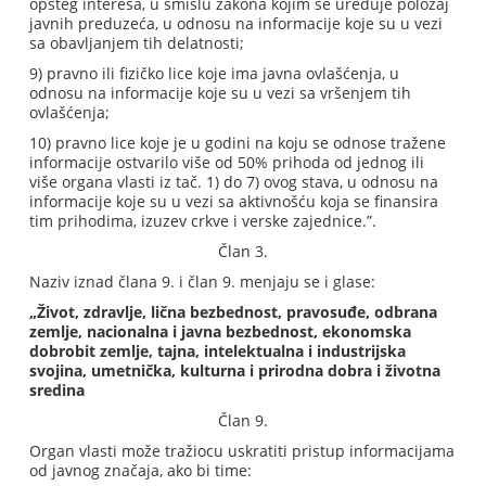
opšteg interesa, u smislu zakona kojim se uređuje položaj
javnih preduzeća, u odnosu na informacije koje su u vezi
sa obavljanjem tih delatnosti;
9) pravno ili fizičko lice koje ima javna ovlašćenja, u
odnosu na informacije koje su u vezi sa vršenjem tih
ovlašćenja;
10) pravno lice koje je u godini na koju se odnose tražene
informacije ostvarilo više od 50% prihoda od jednog ili
više organa vlasti iz tač. 1) do 7) ovog stava, u odnosu na
informacije koje su u vezi sa aktivnošću koja se finansira
tim prihodima, izuzev crkve i verske zajednice.”.
Član 3.
Naziv iznad člana 9. i član 9. menjaju se i glase:
„Život, zdravlje, lična bezbednost, pravosuđe, odbrana
zemlje, nacionalna i javna bezbednost, ekonomska
dobrobit zemlje, tajna, intelektualna i industrijska
svojina, umetnička, kulturna i prirodna dobra i životna
sredina
Član 9.
Organ vlasti može tražiocu uskratiti pristup informacijama
od javnog značaja, ako bi time: