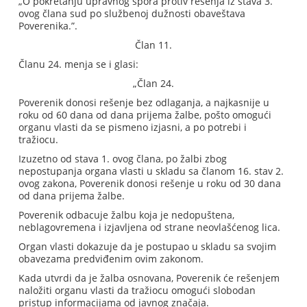
„O pokretanju upravnog spora protiv rešenja iz stava 3.
ovog člana sud po službenoj dužnosti obaveštava
Poverenika.”.
Član 11.
Članu 24. menja se i glasi:
„Član 24.
Poverenik donosi rešenje bez odlaganja, a najkasnije u
roku od 60 dana od dana prijema žalbe, pošto omogući
organu vlasti da se pismeno izjasni, a po potrebi i
tražiocu.
Izuzetno od stava 1. ovog člana, po žalbi zbog
nepostupanja organa vlasti u skladu sa članom 16. stav 2.
ovog zakona, Poverenik donosi rešenje u roku od 30 dana
od dana prijema žalbe.
Poverenik odbacuje žalbu koja je nedopuštena,
neblagovremena i izjavljena od strane neovlašćenog lica.
Organ vlasti dokazuje da je postupao u skladu sa svojim
obavezama predviđenim ovim zakonom.
Kada utvrdi da je žalba osnovana, Poverenik će rešenjem
naložiti organu vlasti da tražiocu omogući slobodan
pristup informacijama od javnog značaja.