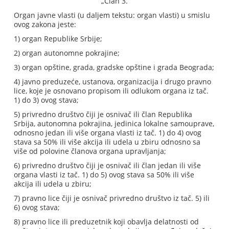
„Član 3.
Organ javne vlasti (u daljem tekstu: organ vlasti) u smislu
ovog zakona jeste:
1) organ Republike Srbije;
2) organ autonomne pokrajine;
3) organ opštine, grada, gradske opštine i grada Beograda;
4) javno preduzeće, ustanova, organizacija i drugo pravno
lice, koje je osnovano propisom ili odlukom organa iz tač.
1) do 3) ovog stava;
5) privredno društvo čiji je osnivač ili član Republika
Srbija, autonomna pokrajina, jedinica lokalne samouprave,
odnosno jedan ili više organa vlasti iz tač. 1) do 4) ovog
stava sa 50% ili više akcija ili udela u zbiru odnosno sa
više od polovine članova organa upravljanja;
6) privredno društvo čiji je osnivač ili član jedan ili više
organa vlasti iz tač. 1) do 5) ovog stava sa 50% ili više
akcija ili udela u zbiru;
7) pravno lice čiji je osnivač privredno društvo iz tač. 5) ili
6) ovog stava;
8) pravno lice ili preduzetnik koji obavlja delatnosti od