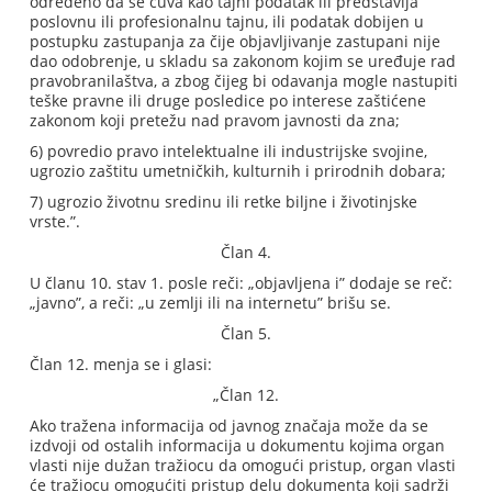
određeno da se čuva kao tajni podatak ili predstavlja
poslovnu ili profesionalnu tajnu, ili podatak dobijen u
postupku zastupanja za čije objavljivanje zastupani nije
dao odobrenje, u skladu sa zakonom kojim se uređuje rad
pravobranilaštva, a zbog čijeg bi odavanja mogle nastupiti
teške pravne ili druge posledice po interese zaštićene
zakonom koji pretežu nad pravom javnosti da zna;
6) povredio pravo intelektualne ili industrijske svojine,
ugrozio zaštitu umetničkih, kulturnih i prirodnih dobara;
7) ugrozio životnu sredinu ili retke biljne i životinjske
vrste.”.
Član 4.
U članu 10. stav 1. posle reči: „objavljena i” dodaje se reč:
„javno”, a reči: „u zemlji ili na internetu” brišu se.
Član 5.
Član 12. menja se i glasi:
„Član 12.
Ako tražena informacija od javnog značaja može da se
izdvoji od ostalih informacija u dokumentu kojima organ
vlasti nije dužan tražiocu da omogući pristup, organ vlasti
će tražiocu omogućiti pristup delu dokumenta koji sadrži