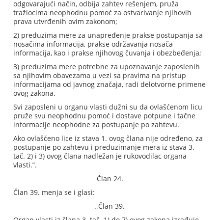
odgovarajući način, odbija zahtev rešenjem, pruža
tražiocima neophodnu pomoć za ostvarivanje njihovih
prava utvrđenih ovim zakonom;
2) preduzima mere za unapređenje prakse postupanja sa
nosačima informacija, prakse održavanja nosača
informacija, kao i prakse njihovog čuvanja i obezbeđenja;
3) preduzima mere potrebne za upoznavanje zaposlenih
sa njihovim obavezama u vezi sa pravima na pristup
informacijama od javnog značaja, radi delotvorne primene
ovog zakona.
Svi zaposleni u organu vlasti dužni su da ovlašćenom licu
pruže svu neophodnu pomoć i dostave potpune i tačne
informacije neophodne za postupanje po zahtevu.
Ako ovlašćeno lice iz stava 1. ovog člana nije određeno, za
postupanje po zahtevu i preduzimanje mera iz stava 3.
tač. 2) i 3) ovog člana nadležan je rukovodilac organa
vlasti.”.
Član 24.
Član 39. menja se i glasi:
„Član 39.
Organ vlasti iz člana 3. tač. 1) do 7) ovog zakona izrađuje