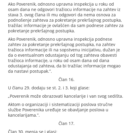
Ako Poverenik, odnosno upravna inspekcija u roku od
osam dana ne odgovori tražiocu informacije na zahtev iz
stava 3. ovog člana ili mu odgovori da nema osnova za
podnošenje zahteva za pokretanje prekršajnog postupka,
tražilac informacije je ovlašćen da sam podnese zahtev za
pokretanje prekršajnog postupka.
Ako Poverenik, odnosno upravna inspekcija podnese
zahtev za pokretanje prekršajnog postupka, na zahtev
tražioca informacije ili na sopstvenu inicijativu, dužan je
da o eventualnom odustajanju od tog zahteva obavesti
tražioca informacije, u roku od osam dana od dana
odustajanja od zahteva, da bi tražilac informacije mogao
da nastavi postupak.”.
Član 16.
U članu 29. dodaju se st. 2. i 3. koji glase:
„Poverenik može obrazovati kancelarije i van svog sedišta.
Aktom o organizaciji i sistematizaciji poslova stručne
službe Poverenika uređuje se obavljanje poslova u
kancelarijama.”.
Član 17.
Član 30. menja se i glasi: