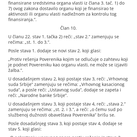
finansirane sredstvima organa vlasti iz člana 3. tač. 1) do
7) ovog zakona dostavilo organu koji je finansirao te
aktivnosti ili organu vlasti nadležnom za kontrolu tog
finansiranja.”.
Član 10.
U članu 22. stav 1. tačka 2) reči: „stav 2.” zamenjuju se
rečima: „st. 1. do 3.”.
Posle stava 1. dodaje se novi stav 2. koji glasi:
„Protiv rešenja Poverenika kojim se odlučuje o zahtevu koji
je podnet Povereniku kao organu vlasti, ne može se izjaviti
žalba.”.
U dosadašnjem stavu 2, koji postaje stav 3, reči: „Vrhovnog
suda Srbije” zamenjuju se rečima: „Vrhovnog kasacionog
suda”, a posle reči: „Ustavnog suda”, dodaje se zapeta i
reči: „Narodne banke Srbije”.
U dosadašnjem stavu 3, koji postaje stav 4, reči: „stava 2.”
zamenjuju se rečima: „st. 2. i 3.”, a reči: „o čemu sud po
službenoj dužnosti obaveštava Poverenika” brišu se.
Posle dosadašnjeg stava 3, koji postaje stav 4, dodaje se
stav 5. koji glasi: