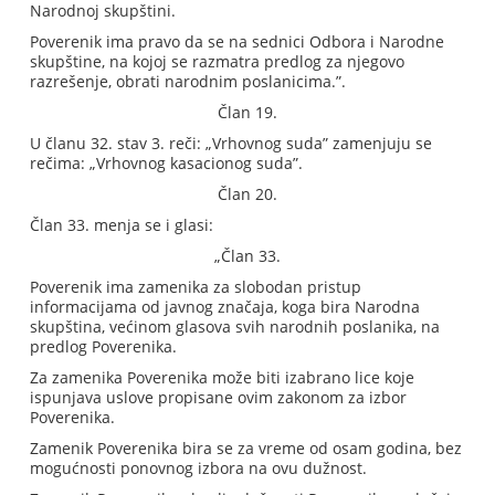
Narodnoj skupštini.
Poverenik ima pravo da se na sednici Odbora i Narodne
skupštine, na kojoj se razmatra predlog za njegovo
razrešenje, obrati narodnim poslanicima.”.
Član 19.
U članu 32. stav 3. reči: „Vrhovnog suda” zamenjuju se
rečima: „Vrhovnog kasacionog suda”.
Član 20.
Član 33. menja se i glasi:
„Član 33.
Poverenik ima zamenika za slobodan pristup
informacijama od javnog značaja, koga bira Narodna
skupština, većinom glasova svih narodnih poslanika, na
predlog Poverenika.
Za zamenika Poverenika može biti izabrano lice koje
ispunjava uslove propisane ovim zakonom za izbor
Poverenika.
Zamenik Poverenika bira se za vreme od osam godina, bez
mogućnosti ponovnog izbora na ovu dužnost.