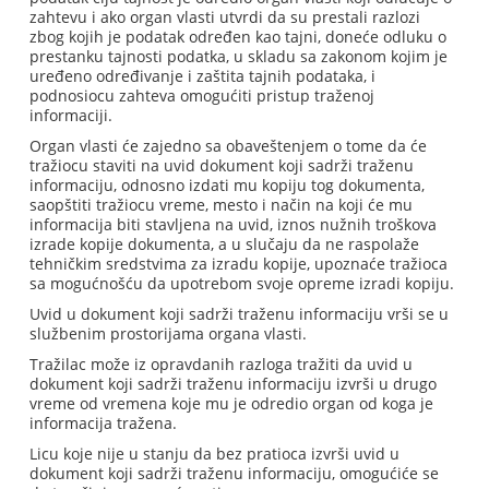
zahtevu i ako organ vlasti utvrdi da su prestali razlozi
zbog kojih je podatak određen kao tajni, doneće odluku o
prestanku tajnosti podatka, u skladu sa zakonom kojim je
uređeno određivanje i zaštita tajnih podataka, i
podnosiocu zahteva omogućiti pristup traženoj
informaciji.
Organ vlasti će zajedno sa obaveštenjem o tome da će
tražiocu staviti na uvid dokument koji sadrži traženu
informaciju, odnosno izdati mu kopiju tog dokumenta,
saopštiti tražiocu vreme, mesto i način na koji će mu
informacija biti stavljena na uvid, iznos nužnih troškova
izrade kopije dokumenta, a u slučaju da ne raspolaže
tehničkim sredstvima za izradu kopije, upoznaće tražioca
sa mogućnošću da upotrebom svoje opreme izradi kopiju.
Uvid u dokument koji sadrži traženu informaciju vrši se u
službenim prostorijama organa vlasti.
Tražilac može iz opravdanih razloga tražiti da uvid u
dokument koji sadrži traženu informaciju izvrši u drugo
vreme od vremena koje mu je odredio organ od koga je
informacija tražena.
Licu koje nije u stanju da bez pratioca izvrši uvid u
dokument koji sadrži traženu informaciju, omogućiće se