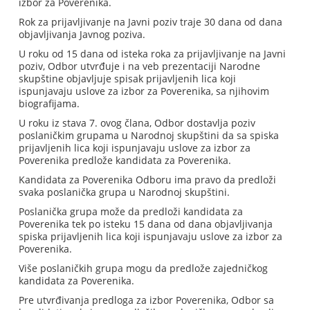
izbor za Poverenika.
Rok za prijavljivanje na Javni poziv traje 30 dana od dana
objavljivanja Javnog poziva.
U roku od 15 dana od isteka roka za prijavljivanje na Javni
poziv, Odbor utvrđuje i na veb prezentaciji Narodne
skupštine objavljuje spisak prijavljenih lica koji
ispunjavaju uslove za izbor za Poverenika, sa njihovim
biografijama.
U roku iz stava 7. ovog člana, Odbor dostavlja poziv
poslaničkim grupama u Narodnoj skupštini da sa spiska
prijavljenih lica koji ispunjavaju uslove za izbor za
Poverenika predlože kandidata za Poverenika.
Kandidata za Poverenika Odboru ima pravo da predloži
svaka poslanička grupa u Narodnoj skupštini.
Poslanička grupa može da predloži kandidata za
Poverenika tek po isteku 15 dana od dana objavljivanja
spiska prijavljenih lica koji ispunjavaju uslove za izbor za
Poverenika.
Više poslaničkih grupa mogu da predlože zajedničkog
kandidata za Poverenika.
Pre utvrđivanja predloga za izbor Poverenika, Odbor sa