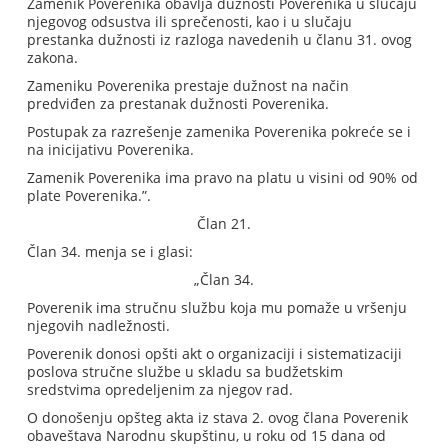
Zamenik Poverenika obavlja dužnosti Poverenika u slučaju
njegovog odsustva ili sprečenosti, kao i u slučaju
prestanka dužnosti iz razloga navedenih u članu 31. ovog
zakona.
Zameniku Poverenika prestaje dužnost na način
predviđen za prestanak dužnosti Poverenika.
Postupak za razrešenje zamenika Poverenika pokreće se i
na inicijativu Poverenika.
Zamenik Poverenika ima pravo na platu u visini od 90% od
plate Poverenika.”.
Član 21.
Član 34. menja se i glasi:
„Član 34.
Poverenik ima stručnu službu koja mu pomaže u vršenju
njegovih nadležnosti.
Poverenik donosi opšti akt o organizaciji i sistematizaciji
poslova stručne službe u skladu sa budžetskim
sredstvima opredeljenim za njegov rad.
O donošenju opšteg akta iz stava 2. ovog člana Poverenik
obaveštava Narodnu skupštinu, u roku od 15 dana od