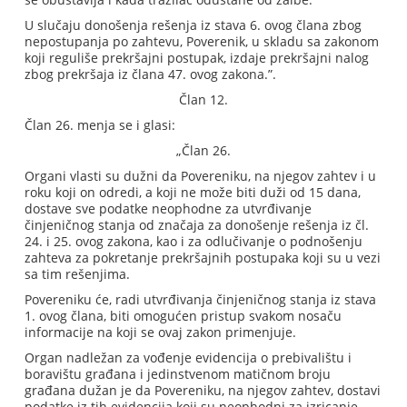
U slučaju donošenja rešenja iz stava 6. ovog člana zbog
nepostupanja po zahtevu, Poverenik, u skladu sa zakonom
koji reguliše prekršajni postupak, izdaje prekršajni nalog
zbog prekršaja iz člana 47. ovog zakona.”.
Član 12.
Član 26. menja se i glasi:
„Član 26.
Organi vlasti su dužni da Povereniku, na njegov zahtev i u
roku koji on odredi, a koji ne može biti duži od 15 dana,
dostave sve podatke neophodne za utvrđivanje
činjeničnog stanja od značaja za donošenje rešenja iz čl.
24. i 25. ovog zakona, kao i za odlučivanje o podnošenju
zahteva za pokretanje prekršajnih postupaka koji su u vezi
sa tim rešenjima.
Povereniku će, radi utvrđivanja činjeničnog stanja iz stava
1. ovog člana, biti omogućen pristup svakom nosaču
informacije na koji se ovaj zakon primenjuje.
Organ nadležan za vođenje evidencija o prebivalištu i
boravištu građana i jedinstvenom matičnom broju
građana dužan je da Povereniku, na njegov zahtev, dostavi
podatke iz tih evidencija koji su neophodni za izricanje