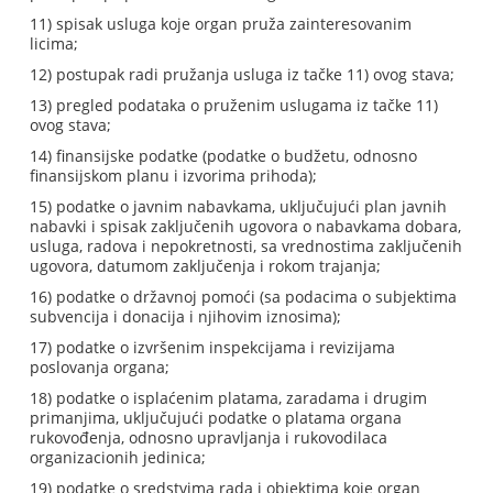
11) spisak usluga koje organ pruža zainteresovanim
licima;
12) postupak radi pružanja usluga iz tačke 11) ovog stava;
13) pregled podataka o pruženim uslugama iz tačke 11)
ovog stava;
14) finansijske podatke (podatke o budžetu, odnosno
finansijskom planu i izvorima prihoda);
15) podatke o javnim nabavkama, uključujući plan javnih
nabavki i spisak zaključenih ugovora o nabavkama dobara,
usluga, radova i nepokretnosti, sa vrednostima zaključenih
ugovora, datumom zaključenja i rokom trajanja;
16) podatke o državnoj pomoći (sa podacima o subjektima
subvencija i donacija i njihovim iznosima);
17) podatke o izvršenim inspekcijama i revizijama
poslovanja organa;
18) podatke o isplaćenim platama, zaradama i drugim
primanjima, uključujući podatke o platama organa
rukovođenja, odnosno upravljanja i rukovodilaca
organizacionih jedinica;
19) podatke o sredstvima rada i objektima koje organ