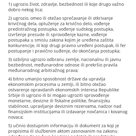
1) ugrozio život, zdravlje, bezbednost ili koje drugo važno
dobro nekog lica;
2) ugrozio, omeo ili otežao sprečavanje ili otkrivanje
krivičnog dela, optuženje za krivično delo, vođenje
predistražnog postupka, vođenje sudskog postupka,
izvršenje presude ili sprovođenje kazne, vođenje
postupaka u smislu zakona kojim je uređena zaštita
konkurencije, ili koji drugi pravno uređeni postupak, ili fer
postupanje i pravično suđenje, do okončanja postupka;
3) ozbiljno ugrozio odbranu zemlje, nacionalnu ili javnu
bezbednost, međunarodne odnose ili prekršio pravila
međunarodnog arbitražnog prava;
4) bitno umanjio sposobnost države da upravlja
ekonomskim procesima u zemlji, ili bitno otežao
ostvarenje opravdanih ekonomskih interesa Republike
Srbije ili ugrozio ili bi mogao ugroziti sprovođenje
monetarne, devizne ili fiskalne politike, finansijsku
stabilnost, upravljanje deviznim rezervama, nadzor nad
finansijskim institucijama ili izdavanje novčanica i kovanog
novaca;
5) učinio dostupnim informaciju ili dokument za koji je
propisima ili službenim aktom zasnovanim na zakonu