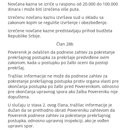
Novčana kazna se izriče u rasponu od 20.000 do 100.000
dinara i može biti izrečena više puta.
Izrečenu novčanu kaznu izvršava sud u skladu sa
zakonom kojim se reguliše izvršenje i obezbeđenje.
Izrečene novčane kazne predstavljaju prihod budžeta
Republike Srbije.
Član 28b
Poverenik je ovlašćen da podnese zahtev za pokretanje
prekršajnog postupka za prekršaje predviđene ovim
zakonom, kada u postupku po žalbi oceni da postoji
prekršaj.
Tražilac informacije ne može da podnese zahtev za
pokretanje prekršajnog postupka protiv organa vlasti pre
okončanja postupka po žalbi pred Poverenikom, odnosno
pre okončanja upravnog spora ako žalba Povereniku nije
dopuštena.
U slučaju iz stava 2. ovog člana, tražilac informacije je
dužan da se prethodno obrati Povereniku zahtevom da
Poverenik podnese zahtev za pokretanje prekršajnog
postupka, odnosno upravnoj inspekciji, ako je vođen
upravni spor.