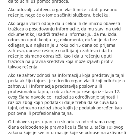
da to učini uz pomoć pratioca.
Ako udovolji zahtevu, organ vlasti neće izdati posebno
rešenje, nego će o tome sačiniti službenu belešku.
Ako organ vlasti odbije da u celini ili delimično obavesti
tražioca o posedovanju informacije, da mu stavi na uvid
dokument koji sadrži traženu informaciju, da mu izda,
odnosno uputi kopiju tog dokumenta, dužan je da bez
odlaganja, a najkasnije u roku od 15 dana od prijema
zahteva, donese rešenje o odbijanju zahteva i da to
rešenje pismeno obrazloži, kao i da u rešenju uputi
tražioca na pravna sredstva koja može izjaviti protiv
takvog rešenja.
Ako se zahtev odnosi na informaciju koja predstavlja tajni
podatak čiju tajnost je odredio organ vlasti koji odlučuje o
zahtevu, ili informacija predstavlja poslovnu ili
profesionalnu tajnu, u obrazloženju rešenja iz stava 12.
ovog člana navode ce i razlozi za određivanje tajnosti i
razlozi zbog kojih podatak i dalje treba da se čuva kao
tajni, odnosno razlozi zbog kojih je podatak određen kao
poslovna ili profesionalna tajna.
Od obaveza postupanja u skladu sa odredbama ovog
člana oslobođeno je pravno lice iz člana 3. tačka 10) ovog
zakona koje je sve informacije koje se odnose na aktivnosti