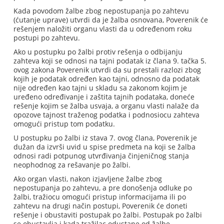
Kada povodom žalbe zbog nepostupanja po zahtevu
(ćutanje uprave) utvrdi da je žalba osnovana, Poverenik će
rešenjem naložiti organu vlasti da u određenom roku
postupi po zahtevu.
Ako u postupku po žalbi protiv rešenja o odbijanju
zahteva koji se odnosi na tajni podatak iz člana 9. tačka 5.
ovog zakona Poverenik utvrdi da su prestali razlozi zbog
kojih je podatak određen kao tajni, odnosno da podatak
nije određen kao tajni u skladu sa zakonom kojim je
uređeno određivanje i zaštita tajnih podataka, doneće
rešenje kojim se žalba usvaja, a organu vlasti nalaže da
opozove tajnost traženog podatka i podnosiocu zahteva
omogući pristup tom podatku.
U postupku po žalbi iz stava 7. ovog člana, Poverenik je
dužan da izvrši uvid u spise predmeta na koji se žalba
odnosi radi potpunog utvrđivanja činjeničnog stanja
neophodnog za rešavanje po žalbi.
Ako organ vlasti, nakon izjavljene žalbe zbog
nepostupanja po zahtevu, a pre donošenja odluke po
žalbi, tražiocu omogući pristup informacijama ili po
zahtevu na drugi način postupi, Poverenik će doneti
rešenje i obustaviti postupak po žalbi. Postupak po žalbi
se obustavlja i kada tražilac odustane od žalbe.