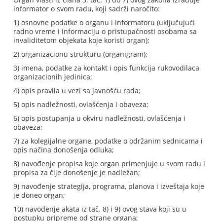
informator o svom radu, koji sadrži naročito:
1) osnovne podatke o organu i informatoru (uključujući
radno vreme i informaciju o pristupačnosti osobama sa
invaliditetom objekata koje koristi organ);
2) organizacionu strukturu (organigram);
3) imena, podatke za kontakt i opis funkcija rukovodilaca
organizacionih jedinica;
4) opis pravila u vezi sa javnošću rada;
5) opis nadležnosti, ovlašćenja i obaveza;
6) opis postupanja u okviru nadležnosti, ovlašćenja i
obaveza;
7) za kolegijalne organe, podatke o održanim sednicama i
opis načina donošenja odluka;
8) navođenje propisa koje organ primenjuje u svom radu i
propisa za čije donošenje je nadležan;
9) navođenje strategija, programa, planova i izveštaja koje
je doneo organ;
10) navođenje akata iz tač. 8) i 9) ovog stava koji su u
postupku pripreme od strane organa;