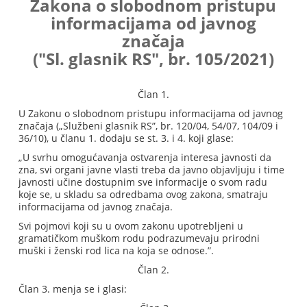
Zakona o slobodnom pristupu
informacijama od javnog
značaja
("Sl. glasnik RS", br. 105/2021)
Član 1.
U Zakonu o slobodnom pristupu informacijama od javnog
značaja („Službeni glasnik RS”, br. 120/04, 54/07, 104/09 i
36/10), u članu 1. dodaju se st. 3. i 4. koji glase:
„U svrhu omogućavanja ostvarenja interesa javnosti da
zna, svi organi javne vlasti treba da javno objavljuju i time
javnosti učine dostupnim sve informacije o svom radu
koje se, u skladu sa odredbama ovog zakona, smatraju
informacijama od javnog značaja.
Svi pojmovi koji su u ovom zakonu upotrebljeni u
gramatičkom muškom rodu podrazumevaju prirodni
muški i ženski rod lica na koja se odnose.”.
Član 2.
Član 3. menja se i glasi: