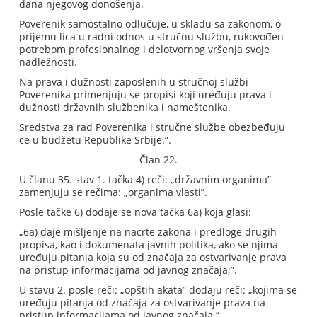
dana njegovog donošenja.
Poverenik samostalno odlučuje, u skladu sa zakonom, o
prijemu lica u radni odnos u stručnu službu, rukovođen
potrebom profesionalnog i delotvornog vršenja svoje
nadležnosti.
Na prava i dužnosti zaposlenih u stručnoj službi
Poverenika primenjuju se propisi koji uređuju prava i
dužnosti državnih službenika i nameštenika.
Sredstva za rad Poverenika i stručne službe obezbeđuju
ce u budžetu Republike Srbije.”.
Član 22.
U članu 35. stav 1. tačka 4) reči: „državnim organima”
zamenjuju se rečima: „organima vlasti”.
Posle tačke 6) dodaje se nova tačka 6a) koja glasi:
„6a) daje mišljenje na nacrte zakona i predloge drugih
propisa, kao i dokumenata javnih politika, ako se njima
uređuju pitanja koja su od značaja za ostvarivanje prava
na pristup informacijama od javnog značaja;”.
U stavu 2. posle reči: „opštih akata” dodaju reči: „kojima se
uređuju pitanja od značaja za ostvarivanje prava na
pristup informacijama od javnog značaja.”.