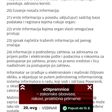
poseduje, odnosno koristi;
20) čuvanje nosača informacija;
21) vrste informacija u posedu, uključujući sadržaj baza
podataka i registara kojima rukuje organ;
22) vrste informacija kojima organ vlasti omogućava
pristup;
23) spisak najčešće traženih informacija od javnog
značaja;
24) informacije o podnošenju zahteva, sa adresama za
prijem pošte i elektronske pošte i podacima o rokovima za
postupanje po zahtevu, pravu na pravno sredstvo i licu
nadležnom za postupanje po zahtevu.
Informator se izrađuje u elektronskom i mašinski čitljivom
obliku, a objavljuje se putem jedinstvenog informacionog
sistema informatora o radu, koji vodi i održava Poverenik,
u skladu sa uputstvom Poverenika iz člana 40. ovog
zakona.
Mašinski čitljiv oblik je oblik elektronski memorisanog
zapisa strukturiran tako da ga programska aplikacija može
lako identifikovati, prepoznati i iz njega izdvojiti određene
podatke, uključujući pojedinačne podatke i njihovu