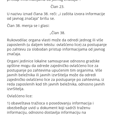
Član 23.
U nazivu iznad člana 38. reči: „i zaštita izvora informacije
od javnog značaja” brišu se.
Član 38. menja se i glasi:
„Član 38.
Rukovodilac organa vlasti može da odredi jednog ili više
zaposlenih (u daljem tekstu: ovlašćeno lice) za postupanje
po zahtevu za slobodan pristup informacijama od javnog
značaja.
Organi jedinice lokalne samouprave odnosno gradske
opštine mogu da odrede zajedničko ovlašćeno lice za
postupanje po zahtevima upućenim tim organima. Više
javnih beležnika ili javnih izvršitelja može da odredi
zajedničko ovlašćeno lice za postupanje po zahtevima, iz
reda zaposlenih kod tih javnih beležnika, odnosno javnih
izvršitelja.
Ovlašćeno lice:
1) obaveštava tražioca o posedovanju informacija i
obezbeđuje uvid u dokument koji sadrži traženu
informaciju, odnosno dostavlja informaciju na