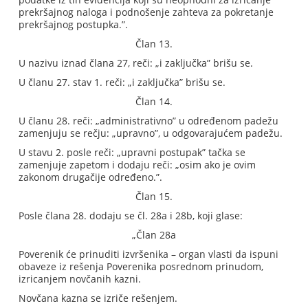
prekršajnog naloga i podnošenje zahteva za pokretanje
prekršajnog postupka.”.
Član 13.
U nazivu iznad člana 27, reči: „i zaključka” brišu se.
U članu 27. stav 1. reči: „i zaključka” brišu se.
Član 14.
U članu 28. reči: „administrativno” u određenom padežu
zamenjuju se rečju: „upravno”, u odgovarajućem padežu.
U stavu 2. posle reči: „upravni postupak” tačka se
zamenjuje zapetom i dodaju reči: „osim ako je ovim
zakonom drugačije određeno.”.
Član 15.
Posle člana 28. dodaju se čl. 28a i 28b, koji glase:
„Član 28a
Poverenik će prinuditi izvršenika – organ vlasti da ispuni
obaveze iz rešenja Poverenika posrednom prinudom,
izricanjem novčanih kazni.
Novčana kazna se izriče rešenjem.