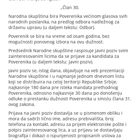
„Član 30.
Narodna skupština bira Poverenika većinom glasova svih
narodnih poslanika, na predlog odbora nadležnog za
državnu upravu (u daljem tekstu: Odbor).
Poverenik se bira na vreme od osam godina, bez
mogućnosti ponovnog izbora na ovu dužnost.
Predsednik Narodne skupštine raspisuje javni poziv svim
zainteresovanim licima da se prijave za kandidata za
Poverenika (u daljem tekstu: Javni poziv).
Javni poziv se, istog dana, objavljuje na veb prezentaciji
Narodne skupštine i u najmanje jednom dnevnom listu
koji se distribuira na celoj teritoriji Republike Srbije,
najkasnije 180 dana pre isteka mandata prethodnog
Poverenika, odnosno najkasnije 30 dana po donošenju
odluke o prestanku dužnosti Poverenika u smislu člana 31.
ovog zakona.
Prijava na Javni poziv dostavlja se u pismenom obliku i
mora da sadrži lično ime, adresu prebivališta, broj
telefona za kontakt, adresu za prijem elektronske pošte i
potpis zainteresovanog lica, a uz prijavu se dostavljaju
biografija i dokazi o ispunjenosti propisanih uslova za