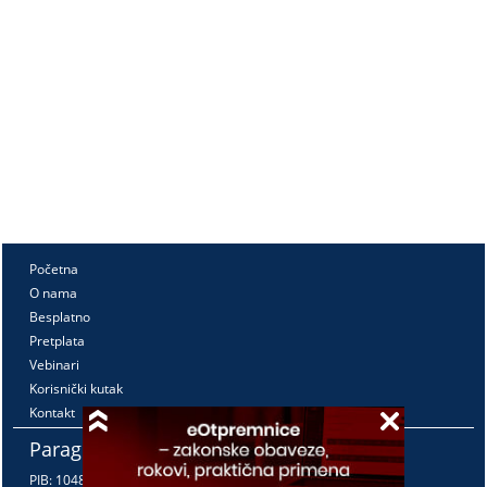
Početna
O nama
Besplatno
Pretplata
Vebinari
Korisnički kutak
Kontakt
Paragraf Lex d.o.o.
PIB: 104830593