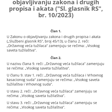
objavljivanju zakona i drugih
propisa i akata
("Sl. glasnik RS",
br. 10/2023)
Član 1.
U Zakonu o objavljivanju zakona i drugih propisa i akata
(„Službeni glasnik RS”, broj 45/13), u članu 2. reči:
„Državnog veća tužilaca” zamenjuju se rečima: „Visokog
saveta tužilaštva”.
Član 2.
U nazivu člana 9. reči: „Državnog veća tužilaca” zamenjuju
se rečima: „Visokog saveta tužilaštva”.
U članu 9. stav 1. reči: „Državnog veća tužilaca i Vrhovnog
kasacionog suda” zamenjuju se rečima: „Visokog saveta
tužilaštva i Vrhovnog suda”.
U stavu 2. reči: „Državnog veća tužilaca” zamenjuju se
rečima: „Visokog saveta tužilaštva”.
U stavu 3. reči: „Državnog veća tužilaca” zamenjuju se
rečima: „Visokog saveta tužilaštva”.