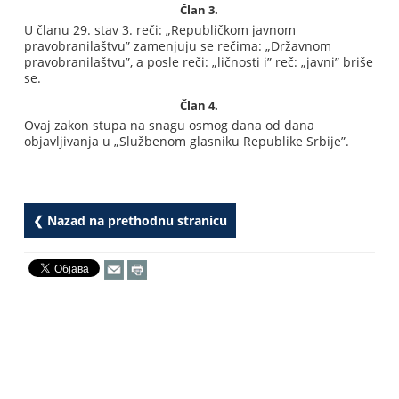
Član 3.
U članu 29. stav 3. reči: „Republičkom javnom
pravobranilaštvu” zamenjuju se rečima: „Državnom
pravobranilaštvu”, a posle reči: „ličnosti i” reč: „javni” briše
se.
Član 4.
Ovaj zakon stupa na snagu osmog dana od dana
objavljivanja u „Službenom glasniku Republike Srbije”.
❮ Nazad na prethodnu stranicu