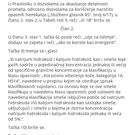
U Pravilniku o dozvolama za obavljanje delatnosti
prometa, odnosno dozvolama za korišćenje naročito
opasnih hemikalija („Službeni glasnik RS”, broj 6/17), u
članu 2. stav 2, u Tabeli red 9, reči: „ili 1B” brišu se.
Član 2.
U članu 3. stav 1. tačka 6), posle reči: „ulje za loženje”,
dodaju se zapeta i reči: „ako se koriste kao energenti”.
Tačka 9) menja se i glasi:
„9) natrijum hidroksid i kalijum hidroksid, kao i smeše koje
ga/ih sadrže u pojedinačnoj koncentraciji jednakoj ili većoj
od specifične granične koncentracije za klasifikaciju u
klasu opasnosti: „Korozivno oštećenje kože, kategorija 1A,
H314”, navedene u propisu kojim se utvrđuje spisak
klasifikovanih supstanci, na osnovu koje se ove smeše
klasifikuju u navedenu klasu opasnosti, pod uslovom da
navedena klasifikacija smeše isključivo potiče od natrijum
hidroksida i/ili kalijum hidroksida kao sastojka smeše,
uključujući i smeše u kojima je zbirna koncentracija
natrijum hidroksida i kalijum hidroksida jednaka ili veća
od 5%;”.
Tačka 10) briše se.