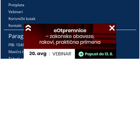
Pretplata
Vebinari
Korisnički kutak
Kontakt
Paragraf Lex d.o.o.
PIB: 104830593
Matični broj: 20240156
Tekući račun:
105-3029346-18
160-0000000380290-23
Radno vreme:
Ponedeljak - petak
7:30 - 15:30
Kontaktirajte nas:
online@paragraf.rs
Politika privatnosti