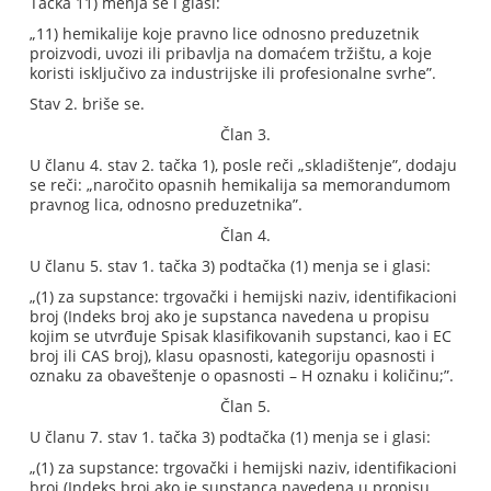
Tačka 11) menja se i glasi:
„11) hemikalije koje pravno lice odnosno preduzetnik
proizvodi, uvozi ili pribavlja na domaćem tržištu, a koje
koristi isključivo za industrijske ili profesionalne svrhe”.
Stav 2. briše se.
Član 3.
U članu 4. stav 2. tačka 1), posle reči „skladištenje”, dodaju
se reči: „naročito opasnih hemikalija sa memorandumom
pravnog lica, odnosno preduzetnika”.
Član 4.
U članu 5. stav 1. tačka 3) podtačka (1) menja se i glasi:
„(1) za supstance: trgovački i hemijski naziv, identifikacioni
broj (Indeks broj ako je supstanca navedena u propisu
kojim se utvrđuje Spisak klasifikovanih supstanci, kao i EC
broj ili CAS broj), klasu opasnosti, kategoriju opasnosti i
oznaku za obaveštenje o opasnosti – H oznaku i količinu;”.
Član 5.
U članu 7. stav 1. tačka 3) podtačka (1) menja se i glasi:
„(1) za supstance: trgovački i hemijski naziv, identifikacioni
broj (Indeks broj ako je supstanca navedena u propisu