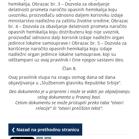
hemikalija, Obrazac br. 3 – Dozvola za obavljanje
delatnosti prometa naročito opasnih hemikalija koju
uvozniku, proizvođaču odnosno daljem korisniku izdaje
ministarstvo nadležno za zaštitu životne sredine, Obrazac
br. 4 – Dozvola za obavljanje delatnosti prometa naročito
opasnih hemikalija koju distributeru koji nije uvoznik,
proizvođač odnosno dalji korisnik izdaje nadležni organ
jedinice lokalne samouprave i Obrazac br. 5 – Dozvola za
korišćenje naročito opasnih hemikalija koju izdaje
nadležni organ jedinice lokalne samouprave, koji su
odštampani uz ovaj pravilnik i čine njegov sastavni deo.
Član 8.
Ovaj pravilnik stupa na snagu osmog dana od dana
objavljivanja u „Službenom glasniku Republike Srbije”.
Deo dokumenta je u pripremi i može se videti po objavljivanju
celog dokumenta u Pravnoj bazi.
Celom dokumentu se može pristupiti preko taba "otvori
relacije" ili "otvori prečišćen tekst".
❮ Nazad na prethodnu stranicu