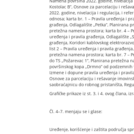
Namena površina 2022. godine, nivelacija i 
Kostolac B”, Osnove za parcelaciju i reša
2022. godine, nivelacija i regulacija, i re
odnosa; karta br. 1 – Pravila uređenja i p
građenja, Odlagalište „Petka”, Planirana p
pretežna namena prostora; karta br. 4 – Pr
uređenja i pravila građenja, Odlagalište „S
građenja, Koridori kablovskog elektrorazv
list 2 – Pravila uređenja i pravila građen
pretežna namena prostora; karta br. 7 – Pr
do TS „Požarevac 1”, Planirana pretežna na
površinskog kopa „Drmno” od podzemnih vod
Izmene i dopune pravila uređenja i pravil
Osnove za parcelaciju i rešavanje imovinsk
saobraćajnicu do robnog pristaništa, Regula
Grafičke prikaze iz st. 3. i 4. ovog člana
Čl. 4–7. menjaju se i glase:
Uređenje, korišćenje i zaštita područja sp