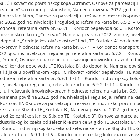
a „Ćirikovac” do površinskog kopa „Drmno”, Osnove za parcelaciju 
Kostolac A” sa robnim pristaništem, Namena površina 2022. godine, ni
im pristaništem, Osnove za parcelaciju i rešavanje imovinsko-pravni
2022. godine, nivelacija i regulacija; referalna karta br. 6.5.2. –
odnosa; referalna karta br. 6.6.1. – Koridor pepelvoda od „TE Kost
površinskom kopu „Ćirikovac”, Namena površina 2022. godine, nivelaci
deponije „Srednje kostolačko ostrvo” i od „TE Kostolac A” do depon
o-pravnih odnosa; referalna karta br. 6.7.1. – Koridor za transport
 godine, nivelacija i regulacija; referalna karta br. 6.7.2. – Korid
„Drmno”, Osnove za parcelaciju i rešavanje imovinsko-pravnih odnos
vac” koridor pepelvoda „TE Kostolac B”, do deponije, Namena površin
la i šljake u površinskom kopu „Ćirikovac” koridor pepelvoda „TE Ko
dnosa; referalna karta br. 6.9.1. list 1 – Koridor industrijskog kolo
 nivelacija i regulacija; referalna karta br. 6.9.2. list 1 – Koridor 
iju i rešavanje imovinsko-pravnih odnosa; referalna karta br. 6.9.1.
Namena površina 2022. godine, nivelacija i regulacija; referalna kart
Kostolac B”, Osnove za parcelaciju i rešavanje imovinsko-pravnih odn
e stanice Stig do TE „Kostolac B”, Namena površina 2022. godine, niv
eka od železničke stanice Stig do TE „Kostolac B”, Osnove za parcela
 industrijskog koloseka od železničke stanice Stig do TE „Kostolac B”
4 – Koridor industrijskog koloseka od železničke stanice Stig do TE „K
na karta br. 6.9.1. list 5 – Koridor industrijskog koloseka od želez