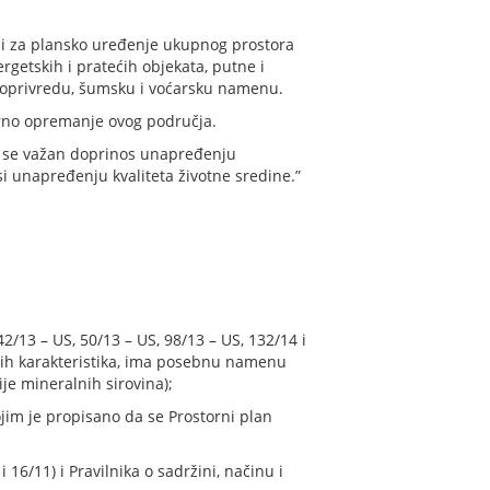
 i za plansko uređenje ukupnog prostora
getskih i pratećih objekata, putne i
oljoprivredu, šumsku i voćarsku namenu.
urno opremanje ovog područja.
je se važan doprinos unapređenju
i unapređenju kvaliteta životne sredine.”
42/13 – US, 50/13 – US, 98/13 – US, 132/14 i
jih karakteristika, ima posebnu namenu
je mineralnih sirovina);
ojim je propisano da se Prostorni plan
 16/11) i Pravilnika o sadržini, načinu i