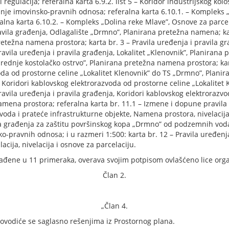
regulacija; referalna karta 6.9.2. list 5 – Koridor industrijskog kol
vanje imovinsko-pravnih odnosa; referalna karta 6.10.1. – Kompleks
feralna karta 6.10.2. – Kompleks „Dolina reke Mlave”, Osnove za parc
ravila građenja, Odlagalište „Drmno”, Planirana pretežna namena; kar
retežna namena prostora; karta br. 3 – Pravila uređenja i pravila gr
avila uređenja i pravila građenja, Lokalitet „Klenovnik”, Planirana 
rednje kostolačko ostrvo”, Planirana pretežna namena prostora; karta 
oda od prostorne celine „Lokalitet Klenovnik” do TS „Drmno”, Planir
ja, Koridori kablovskog elektrorazvoda od prostorne celine „Lokalitet
avila uređenja i pravila građenja, Koridori kablovskog elektrorazvo
mena prostora; referalna karta br. 11.1 – Izmene i dopune pravila 
a i prateće infrastrukturne objekte, Namena prostora, nivelacija i 
a građenja za zaštitu površinskog kopa „Drmno” od podzemnih voda 
o-pravnih odnosa; i u razmeri 1:500: karta br. 12 – Pravila uređenj
cija, nivelacija i osnove za parcelaciju.
, izrađene u 11 primeraka, overava svojim potpisom ovlašćeno lice or
Član 2.
„Član 4.
rovodiće se saglasno rešenjima iz Prostornog plana.