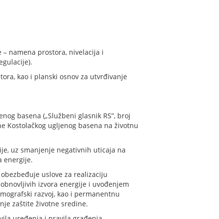
e – namena prostora, nivelacija i
egulacije).
tora, kao i planski osnov za utvrđivanje
og basena („Službeni glasnik RS”, broj
ne Kostolačkog ugljenog basena na životnu
ije, uz smanjenje negativnih uticaja na
a energije.
 obezbeđuje uslove za realizaciju
 obnovljivih izvora energije i uvođenjem
demografski razvoj, kao i permanentnu
nje zaštite životne sredine.
ila uređenja i pravila građenja