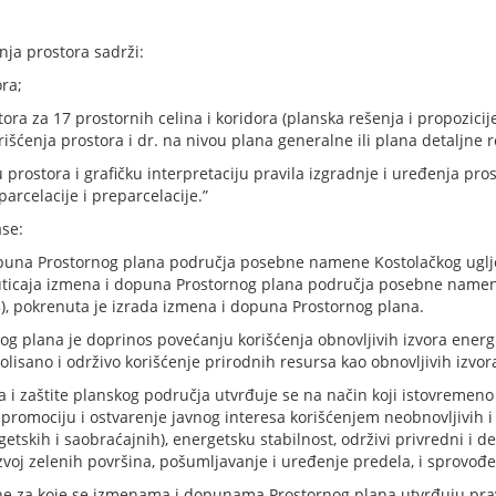
enja prostora
sadrži:
ora;
tora za 17 prostornih celina i koridora (planska rešenja i propozicij
rišćenja prostora i dr. na nivou plana generalne ili plana detaljne r
prostora i grafičku interpretaciju pravila izgradnje i uređenja pros
arcelacije i preparcelacije.”
ase:
puna Prostornog plana područja posebne namene Kostolačkog ugljen
e uticaja izmena i dopuna Prostornog plana područja posebne name
5), pokrenuta je izrada izmena i dopuna Prostornog plana.
og plana je doprinos povećanju korišćenja obnovljivih izvora energ
trolisano i održivo korišćenje prirodnih resursa kao obnovljivih izvor
a i zaštite planskog područja utvrđuje se na način koji istovremeno
, promociju i ostvarenje javnog interesa korišćenjem neobnovljivih i
getskih i saobraćajnih), energetsku stabilnost, održivi privredni i 
zvoj zelenih površina, pošumljavanje i uređenje predela, i sprovođe
ne za koje se izmenama i dopunama Prostornog plana utvrđuju prav