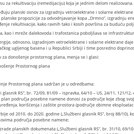
 su za rekultivaciju (remedijaciju) koja je jednim delom realizovana.
uju planski osnov za izgradnju vetroelektrane i solarne elektrane
 planske propozicije za odvodnjavanje kopa „Drmno”, izgradnju ener
đenje rekultivacije, kako ravnih tako i kosih površina za buduću p
a, kao i mreže dalekovoda i trafostanica poboljšava se infrastrukt
ergije, odnosno, izgradnjom vetroelektrane i solarne elektrane da
ačkog ugljenog basena i u Republici Srbiji i time posredno doprinos
ov za donošenje prostornog plana, menja se i glasi:
onošenje Prostornog plana
šenje Prostornog plana sadržan je u odredbama:
 glasnik RS”, br. 72/09, 81/09 – ispravka, 64/10 – US, 24/11, 121/12, 
ni plan područja posebne namene donosi za područje koje zbog svo
ređenja, korišćenja i zaštite prostora (područje obimne eksploataci
je od 2010. do 2020. godine („Službeni glasnik RS”, broj 88/10), k
anovima područja posebne namene;
izrade planskih dokumenata („Službeni glasnik RS”, br. 31/10, 69/10 i