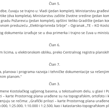
Član 5.
 uredbe, čuvaju se trajno u: Vladi (jedan komplet), Ministarstvu građe
tike (dva kompleta), Ministarstvu zaštite životne sredine (jedan kom
 gradu Požarevcu (jedan komplet), opštini Veliko Gradište (jedan 
Javnom preduzeću „Elektroprivreda Srbije” – Ogranak „TE – KO Kosto
g dokumenta izrađuje se u dva primerka i trajno se čuva u minis
Član 6.
m licima, u elektronskom obliku, preko Centralnog registra planski
Član 7.
, planova i programa razvoja i tehničke dokumentacije sa rešenji
rnim planom.”
Član 3.
ne Kostolačkog ugljenog basena, u tekstualnom delu, u glavi I P
lozi – karte Prostornog plana urađene su na topografskim, ortofoto
menjuju se rečima: „Grafički prilozi – karte Prostornog plana urađen
00, 1:25.000, 1:10.000 i 1:2.500, kao i katastarsko-topografskom p