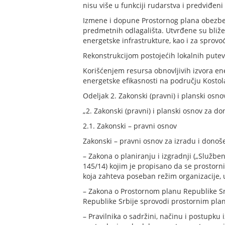
nisu više u funkciji rudarstva i predviđeni
Izmene i dopune Prostornog plana obezbeđ
predmetnih odlagališta. Utvrđene su bliže
energetske infrastrukture, kao i za sprovo
Rekonstrukcijom postojećih lokalnih putev
Korišćenjem resursa obnovljivih izvora en
energetske efikasnosti na području Kostol
Odeljak 2. Zakonski (pravni) i planski osn
„2. Zakonski (pravni) i planski osnov za d
2.1. Zakonski – pravni osnov
Zakonski – pravni osnov za izradu i dono
– Zakona o planiranju i izgradnji („Službeni
145/14) kojim je propisano da se prostor
koja zahteva poseban režim organizacije, u
– Zakona o Prostornom planu Republike Srbi
Republike Srbije sprovodi prostornim pl
– Pravilnika o sadržini, načinu i postupku 