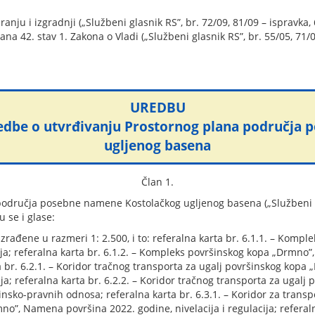
anju i izgradnji („Službeni glasnik RS”, br. 72/09, 81/09 – ispravka, 
lana 42. stav 1. Zakona o Vladi („Službeni glasnik RS”, br. 55/05, 71/
UREDBU
dbe o utvrđivanju Prostornog plana područja 
ugljenog basena
Član 1.
područja posebne namene Kostolačkog ugljenog basena („Službeni gl
u se i glase:
e) izrađene u razmeri 1: 2.500, i to: referalna karta br. 6.1.1. – K
cija; referalna karta br. 6.1.2. – Kompleks površinskog kopa „Drmno”
 br. 6.2.1. – Koridor tračnog transporta za ugalj površinskog kopa
ija; referalna karta br. 6.2.2. – Koridor tračnog transporta za ugal
insko-pravnih odnosa; referalna karta br. 6.3.1. – Koridor za tran
o”, Namena površina 2022. godine, nivelacija i regulacija; referalna