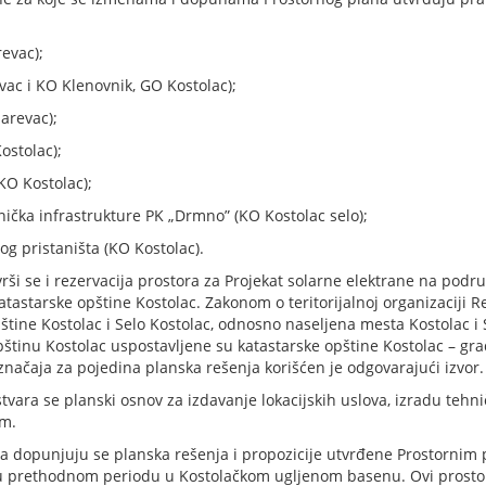
evac);
evac i KO Klenovnik, GO Kostolac);
žarevac);
ostolac);
KO Kostolac);
ička infrastrukture PK „Drmno” (KO Kostolac selo);
g pristaništa (KO Kostolac).
 se i rezervacija prostora za Projekat solarne elektrane na područj
tastarske opštine Kostolac. Zakonom o teritorijalnoj organizaciji Re
štine Kostolac i Selo Kostolac, odnosno naseljena mesta Kostolac i 
opštinu Kostolac uspostavljene su katastarske opštine Kostolac – gra
značaja za pojedina planska rešenja korišćen je odgovarajući izvor.
ra se planski osnov za izdavanje lokacijskih uslova, izradu tehni
om.
 dopunjuju se planska rešenja i propozicije utvrđene Prostornim p
 u prethodnom periodu u Kostolačkom ugljenom basenu. Ovi prostori 