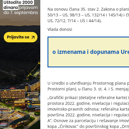
Na osnovu člana 35. stav 2. Zakona o planir
50/13 – US, 98/13 – US, 132/14 i 145/14) i č
US, 72/12, 7/14 – US i 44/14),
Vlada donosi
o izmenama i dopunama Ure
U Uredbi o utvrđivanju Prostornog plana 
Prostorni plan), u članu 3. st. 4. i 5. menjaj
„Grafički prikazi (detaljne referalne kart
prostora 2022. godine, nivelacija i regula
imovinsko-pravnih odnosa; referalna karta
površina 2022. godine, nivelacija i regulac
A”, Osnove za parcelaciju i rešavanje imov
kopa „Ćirikovac” do površinskog kopa „Drmn