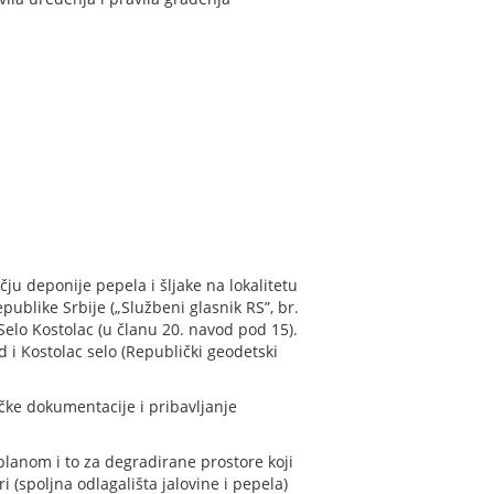
u deponije pepela i šljake na lokalitetu
publike Srbije („Službeni glasnik RS”, br.
Selo Kostolac (u članu 20. navod pod 15).
d i Kostolac selo (Republički geodetski
čke dokumentacije i pribavljanje
lanom i to za degradirane prostore koji
(spoljna odlagališta jalovine i pepela)