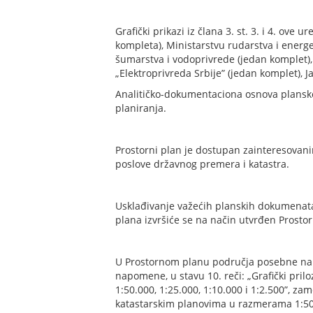
Grafički prikazi iz člana 3. st. 3. i 4. ove
kompleta), Ministarstvu rudarstva i energe
šumarstva i vodoprivrede (jedan komplet),
„Elektroprivreda Srbije” (jedan komplet), 
Analitičko-dokumentaciona osnova plansko
planiranja.
Prostorni plan je dostupan zainteresovani
poslove državnog premera i katastra.
Usklađivanje važećih planskih dokumenata
plana izvršiće se na način utvrđen Prosto
U Prostornom planu područja posebne name
napomene, u stavu 10. reči: „Grafički pri
1:50.000, 1:25.000, 1:10.000 i 1:2.500”, za
katastarskim planovima u razmerama 1:50.0