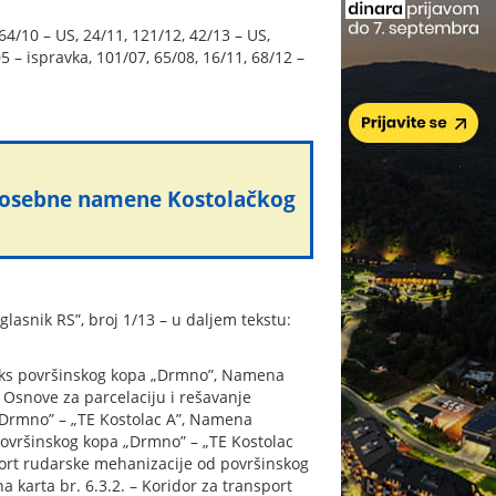
64/10 – US, 24/11, 121/12, 42/13 – US,
05 – ispravka, 101/07, 65/08, 16/11, 68/12 –
posebne namene Kostolačkog
asnik RS”, broj 1/13 – u daljem tekstu:
ompleks površinskog kopa „Drmno”, Namena
, Osnove za parcelaciju i rešavanje
 „Drmno” – „TE Kostolac A”, Namena
j površinskog kopa „Drmno” – „TE Kostolac
sport rudarske mehanizacije od površinskog
 karta br. 6.3.2. – Koridor za transport