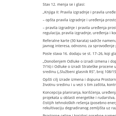
Stav 12. menja se i glasi:
„Knjiga II: Pravila izgradnje i pravila uređ
– opšta pravila izgradnje i uređenja prost
– pravila izgradnje i pravila uređenja pros
regulacija, pravila izgradnje, uređenja i ko
Referalne karte (30 karata) sadrže namenu 
javnog interesa, odnosno, za sprovođenje p
Posle stava 16. dodaju se st. 17–26, koji gl
„Donošenjem Odluke o izradi izmena i do
7/16) i Odluke o izradi Strateške procen
sredinu („Službeni glasnik RS”, broj 108/1
Opšti cilj izrade izmena i dopuna Prostorn
životnu sredinu i u vezi s tim zaštita, kon
Koncepcija planiranja, korišćenja, uređenj
projekata u oblasti energetike i rudarstva
čistijih tehnoloških rešenja (posebno ener
rekultivaciju degradiranog zemljišta uz ra
Prostorne celine i koridori posebne name