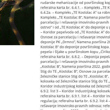
rudarske mehanizacije od površinskog kop
referalna karta br. 6.4.1. – Kompleks „TE 
6.4.2a. – Kompleks „TE Kostolac A” sa robn
Kompleks „TE Kostolac B”, Namena površina 
parcelaciju i rešavanje imovinsko-pravnih 
ostrvo” i od „TE Kostolac A” do deponije u 
– Koridor pepelvoda od „TE Kostolac A” do 
Osnove za parcelaciju i rešavanje imovinsk
deponije PK „Drmno”, Namena površina 2022.
Kostolac B” do deponije površinskog kopa 
pepela i šljake u površinskom kopu „Ćiriko
referalna karta br. 6.8.2. – Deponija pepe
parcelaciju i rešavanje imovinsko-pravnih o
„Kostolac B”, Namena površina 2022. godine,
Stig do TE „Kostolac B”, Osnove za parcelac
železničke stanice Stig do TE „Kostolac B”, 
koloseka od železničke stanice Stig do TE „
Koridor industrijskog koloseka od železničk
6.9.2. list 3 – Koridor industrijskog kolos
referalna karta br. 6.9.1. list 4 – Koridor
regulacija; referalna karta br. 6.9.2. list 
rešavanje imovinsko-pravnih odnosa; referal