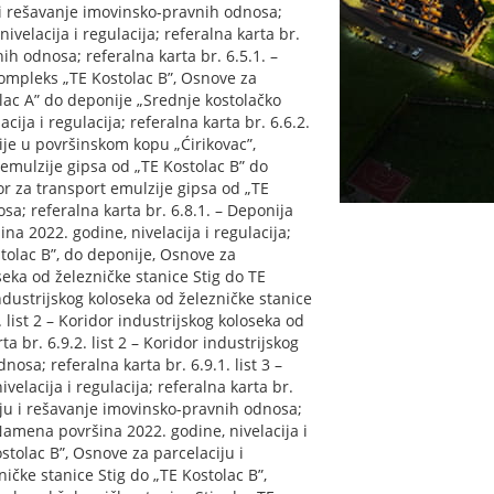
i rešavanje imovinsko-pravnih odnosa;
velacija i regulacija; referalna karta br.
h odnosa; referalna karta br. 6.5.1. –
 Kompleks „TE Kostolac B”, Osnove za
olac A” do deponije „Srednje kostolačko
ja i regulacija; referalna karta br. 6.6.2.
ije u površinskom kopu „Ćirikovac”,
 emulzije gipsa od „TE Kostolac B” do
or za transport emulzije gipsa od „TE
a; referalna karta br. 6.8.1. – Deponija
a 2022. godine, nivelacija i regulacija;
stolac B”, do deponije, Osnove za
seka od železničke stanice Stig do TE
industrijskog koloseka od železničke stanice
 list 2 – Koridor industrijskog koloseka od
a br. 6.9.2. list 2 – Koridor industrijskog
osa; referalna karta br. 6.9.1. list 3 –
elacija i regulacija; referalna karta br.
ciju i rešavanje imovinsko-pravnih odnosa;
, Namena površina 2022. godine, nivelacija i
ostolac B”, Osnove za parcelaciju i
ničke stanice Stig do „TE Kostolac B”,