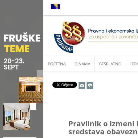
POČETNA
O NAMA
BESPLATNO
IZD
Pravilnik o izmeni P
sredstava obavezno