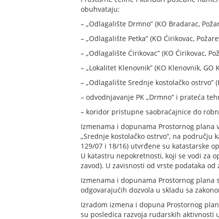
obuhvataju:
– „Odlagalište Drmno” (KO Bradarac, Požar
– „Odlagalište Petka” (KO Ćirikovac, Požar
– „Odlagalište Ćirikovac” (KO Ćirikovac, Po
– „Lokalitet Klenovnik” (KO Klenovnik, GO K
– „Odlagalište Srednje kostolačko ostrvo” (
– odvodnjavanje PK „Drmno” i prateća tehn
– koridor pristupne saobraćajnice do robno
Izmenama i dopunama Prostornog plana vrši
„Srednje kostolačko ostrvo”, na području ka
129/07 i 18/16) utvrđene su katastarske op
U katastru nepokretnosti, koji se vodi za 
zavod). U zavisnosti od vrste podataka od 
Izmenama i dopunama Prostornog plana stva
odgovarajućih dozvola u skladu sa zakon
Izradom izmena i dopuna Prostornog plana
su posledica razvoja rudarskih aktivnosti