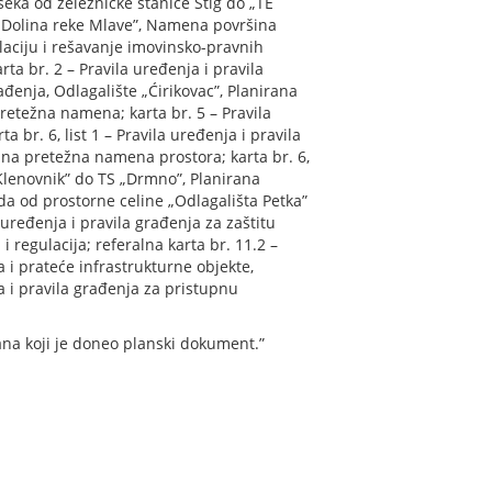
oseka od železničke stanice Stig do „TE
 „Dolina reke Mlave”, Namena površina
elaciju i rešavanje imovinsko-pravnih
ta br. 2 – Pravila uređenja i pravila
ađenja, Odlagalište „Ćirikovac”, Planirana
pretežna namena; karta br. 5 – Pravila
br. 6, list 1 – Pravila uređenja i pravila
ana pretežna namena prostora; karta br. 6,
 Klenovnik” do TS „Drmno”, Planirana
da od prostorne celine „Odlagališta Petka”
uređenja i pravila građenja za zaštitu
regulacija; referalna karta br. 11.2 –
i prateće infrastrukturne objekte,
a i pravila građenja za pristupnu
gana koji je doneo planski dokument.”