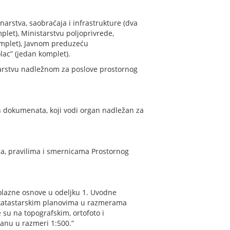
vinarstva, saobraćaja i infrastrukture (dva
plet), Ministarstvu poljoprivrede,
komplet), Javnom preduzeću
lac” (jedan komplet).
tarstvu nadležnom za poslove prostornog
h dokumenata, koji vodi organ nadležan za
ma, pravilima i smernicama Prostornog
olazne osnove u odeljku 1. Uvodne
 i katastarskim planovima u razmerama
e su na topografskim, ortofoto i
lanu u razmeri 1:500.”