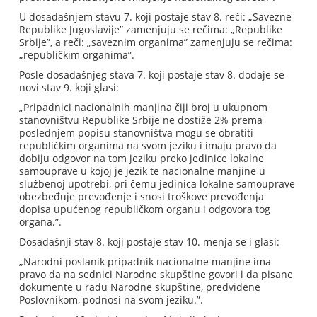
U dosadašnjem stavu 7. koji postaje stav 8. reči: „Savezne
Republike Jugoslavije” zamenjuju se rečima: „Republike
Srbije”, a reči: „saveznim organima” zamenjuju se rečima:
„republičkim organima”.
Posle dosadašnjeg stava 7. koji postaje stav 8. dodaje se
novi stav 9. koji glasi:
„Pripadnici nacionalnih manjina čiji broj u ukupnom
stanovništvu Republike Srbije ne dostiže 2% prema
poslednjem popisu stanovništva mogu se obratiti
republičkim organima na svom jeziku i imaju pravo da
dobiju odgovor na tom jeziku preko jedinice lokalne
samouprave u kojoj je jezik te nacionalne manjine u
službenoj upotrebi, pri čemu jedinica lokalne samouprave
obezbeđuje prevođenje i snosi troškove prevođenja
dopisa upućenog republičkom organu i odgovora tog
organa.”.
Dosadašnji stav 8. koji postaje stav 10. menja se i glasi:
„Narodni poslanik pripadnik nacionalne manjine ima
pravo da na sednici Narodne skupštine govori i da pisane
dokumente u radu Narodne skupštine, predviđene
Poslovnikom, podnosi na svom jeziku.”.