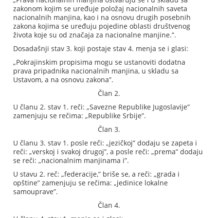
zakonom kojim se uređuje položaj nacionalnih saveta
nacionalnih manjina, kao i na osnovu drugih posebnih
zakona kojima se uređuju pojedine oblasti društvenog
života koje su od značaja za nacionalne manjine.”.
Dosadašnji stav 3. koji postaje stav 4. menja se i glasi:
„Pokrajinskim propisima mogu se ustanoviti dodatna
prava pripadnika nacionalnih manjina, u skladu sa
Ustavom, a na osnovu zakona”.
Član 2.
U članu 2. stav 1. reči: „Savezne Republike Jugoslavije”
zamenjuju se rečima: „Republike Srbije”.
Član 3.
U članu 3. stav 1. posle reči: „jezičkoj” dodaju se zapeta i
reči: „verskoj i svakoj drugoj”, a posle reči: „prema” dodaju
se reči: „nacionalnim manjinama i”.
U stavu 2. reč: „federacije,” briše se, a reči: „grada i
opštine” zamenjuju se rečima: „jedinice lokalne
samouprave”.
Član 4.