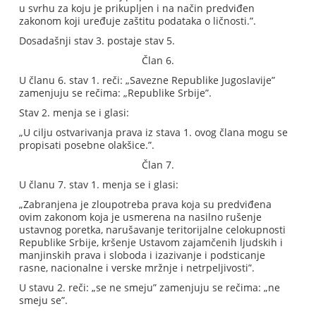
u svrhu za koju je prikupljen i na način predviđen
zakonom koji uređuje zaštitu podataka o ličnosti.”.
Dosadašnji stav 3. postaje stav 5.
Član 6.
U članu 6. stav 1. reči: „Savezne Republike Jugoslavije”
zamenjuju se rečima: „Republike Srbije”.
Stav 2. menja se i glasi:
„U cilju ostvarivanja prava iz stava 1. ovog člana mogu se
propisati posebne olakšice.”.
Član 7.
U članu 7. stav 1. menja se i glasi:
„Zabranjena je zloupotreba prava koja su predviđena
ovim zakonom koja je usmerena na nasilno rušenje
ustavnog poretka, narušavanje teritorijalne celokupnosti
Republike Srbije, kršenje Ustavom zajamčenih ljudskih i
manjinskih prava i sloboda i izazivanje i podsticanje
rasne, nacionalne i verske mržnje i netrpeljivosti”.
U stavu 2. reči: „se ne smeju” zamenjuju se rečima: „ne
smeju se”.