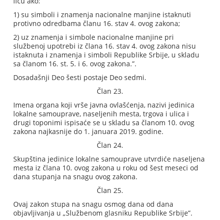
licu ako:
1) su simboli i znamenja nacionalne manjine istaknuti
protivno odredbama članu 16. stav 4. ovog zakona;
2) uz znamenja i simbole nacionalne manjine pri
službenoj upotrebi iz člana 16. stav 4. ovog zakona nisu
istaknuta i znamenja i simboli Republike Srbije, u skladu
sa članom 16. st. 5. i 6. ovog zakona.”.
Dosadašnji Deo šesti postaje Deo sedmi.
Član 23.
Imena organa koji vrše javna ovlašćenja, nazivi jedinica
lokalne samouprave, naseljenih mesta, trgova i ulica i
drugi toponimi ispisaće se u skladu sa članom 10. ovog
zakona najkasnije do 1. januara 2019. godine.
Član 24.
Skupština jedinice lokalne samouprave utvrdiće naseljena
mesta iz člana 10. ovog zakona u roku od šest meseci od
dana stupanja na snagu ovog zakona.
Član 25.
Ovaj zakon stupa na snagu osmog dana od dana
objavljivanja u „Službenom glasniku Republike Srbije”.