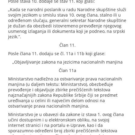
Posle stava 10. dodaje se stav 11. koji glasi:
„Kada se narodni poslanik u radu Narodne skupštine služi
svojim jezikom u smislu stava 10. ovog člana, stalno ili u
određenom slučaju, generalni sekretar Narodne skupštine
je dužan da obezbedi istovremeno prevođenje njegovog
usmenog izlaganja ili dokumenta koji je podneo, na srpski
jezik.”.
Član 11.
Posle člana 11. dodaju se čl. 11a i 11b koji glase:
„Objavljivanje zakona na jezicima nacionalnih manjina
Član 11a
Ministarstvo nadležno za ostvarivanje prava nacionalnih
manjina (u daljem tekstu: Ministarstvo), obezbeđuje
prevođenje i objavljuje zbirke prečišćenih tekstova
najznačajnijih zakona Republike Srbije čiji se predmet
uređivanja u celini ili najvećim delom odnosi na
ostvarivanje prava nacionalnih manjina.
Ministarstvo je u obavezi da zakone iz stava 1. ovog člana
učini dostupnim i u elektronskom obliku, na svojoj
internet stranici i na portalu e-Uprave, kao i da
sporazumno određeni broj zbirki prečišćenih tekstova