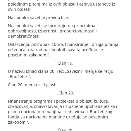
pojedinim pitanjima iz ovih oblasti i osniva ustanove iz
ovih oblasti.
Nacionalni savet je pravno lice.
Nacionalni saveti se formiraju na principima
dobrovoljnosti, izbornosti, proporcionalnosti i
demokratičnosti.
Ovlašćenja, postupak izbora, finansiranje i druga pitanja
od značaja za rad nacionalnih saveta uređuju se
posebnim zakonom.”.
Član 19.
U nazivu iznad člana 20. reč: „Savezni” menja se rečju:
„Budžetski”.
Član 20. menja se i glasi:
„Član 20.
Finansiranje programa i projekata u oblasti kulture,
obrazovanja, obaveštavanja i službene upotrebe jezika i
pisma nacionalnih manjina sredstvima iz Budžetskog
fonda za nacionalne manjine uređuje se posebnim
zakonom.”.
Član 20.