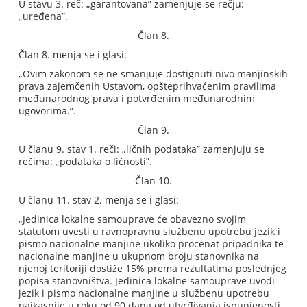
U stavu 3. reč: „garantovana” zamenjuje se rečju:
„uređena”.
Član 8.
Član 8. menja se i glasi:
„Ovim zakonom se ne smanjuje dostignuti nivo manjinskih
prava zajemčenih Ustavom, opšteprihvaćenim pravilima
međunarodnog prava i potvrđenim međunarodnim
ugovorima.”.
Član 9.
U članu 9. stav 1. reči: „ličnih podataka” zamenjuju se
rečima: „podataka o ličnosti”.
Član 10.
U članu 11. stav 2. menja se i glasi:
„Jedinica lokalne samouprave će obavezno svojim
statutom uvesti u ravnopravnu službenu upotrebu jezik i
pismo nacionalne manjine ukoliko procenat pripadnika te
nacionalne manjine u ukupnom broju stanovnika na
njenoj teritoriji dostiže 15% prema rezultatima poslednjeg
popisa stanovništva. Jedinica lokalne samouprave uvodi
jezik i pismo nacionalne manjine u službenu upotrebu
najkasnije u roku od 90 dana od utvrđivanja ispunjenosti