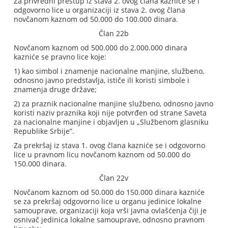
Za privredni prestup iz stava 2. ovog člana kazniće se i
odgovorno lice u organizaciji iz stava 2. ovog člana
novčanom kaznom od 50.000 do 100.000 dinara.
Član 22b
Novčanom kaznom od 500.000 do 2.000.000 dinara
kazniće se pravno lice koje:
1) kao simbol i znamenje nacionalne manjine, službeno,
odnosno javno predstavlja, ističe ili koristi simbole i
znamenja druge države;
2) za praznik nacionalne manjine službeno, odnosno javno
koristi naziv praznika koji nije potvrđen od strane Saveta
za nacionalne manjine i objavljen u „Službenom glasniku
Republike Srbije”.
Za prekršaj iz stava 1. ovog člana kazniće se i odgovorno
lice u pravnom licu novčanom kaznom od 50.000 do
150.000 dinara.
Član 22v
Novčanom kaznom od 50.000 do 150.000 dinara kazniće
se za prekršaj odgovorno lice u organu jedinice lokalne
samouprave, organizaciji koja vrši javna ovlašćenja čiji je
osnivač jedinica lokalne samouprave, odnosno pravnom