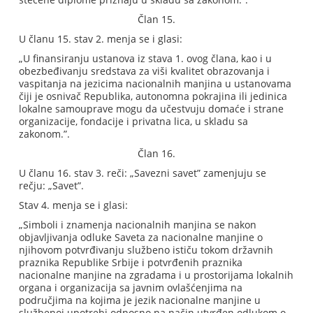
Član 15.
U članu 15. stav 2. menja se i glasi:
„U finansiranju ustanova iz stava 1. ovog člana, kao i u
obezbeđivanju sredstava za viši kvalitet obrazovanja i
vaspitanja na jezicima nacionalnih manjina u ustanovama
čiji je osnivač Republika, autonomna pokrajina ili jedinica
lokalne samouprave mogu da učestvuju domaće i strane
organizacije, fondacije i privatna lica, u skladu sa
zakonom.”.
Član 16.
U članu 16. stav 3. reči: „Savezni savet” zamenjuju se
rečju: „Savet”.
Stav 4. menja se i glasi:
„Simboli i znamenja nacionalnih manjina se nakon
objavljivanja odluke Saveta za nacionalne manjine o
njihovom potvrđivanju službeno ističu tokom državnih
praznika Republike Srbije i potvrđenih praznika
nacionalne manjine na zgradama i u prostorijama lokalnih
organa i organizacija sa javnim ovlašćenjima na
područjima na kojima je jezik nacionalne manjine u
službenoj upotrebi odnosno na način utvrđen odlukom o