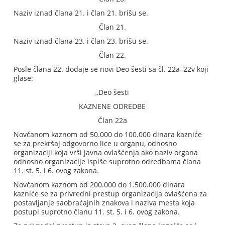
Naziv iznad člana 21. i član 21. brišu se.
Član 21.
Naziv iznad člana 23. i član 23. brišu se.
Član 22.
Posle člana 22. dodaje se novi Deo šesti sa čl. 22a–22v koji
glase:
„Deo šesti
KAZNENE ODREDBE
Član 22a
Novčanom kaznom od 50.000 do 100.000 dinara kazniće
se za prekršaj odgovorno lice u organu, odnosno
organizaciji koja vrši javna ovlašćenja ako naziv organa
odnosno organizacije ispiše suprotno odredbama člana
11. st. 5. i 6. ovog zakona.
Novčanom kaznom od 200.000 do 1.500.000 dinara
kazniće se za privredni prestup organizacija ovlašćena za
postavljanje saobraćajnih znakova i naziva mesta koja
postupi suprotno članu 11. st. 5. i 6. ovog zakona.