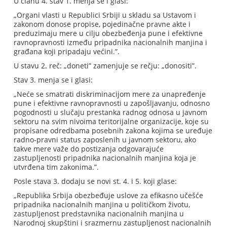
U članu 4. stav 1. menja se i glasi:
„Organi vlasti u Republici Srbiji u skladu sa Ustavom i
zakonom donose propise, pojedinačne pravne akte i
preduzimaju mere u cilju obezbeđenja pune i efektivne
ravnopravnosti između pripadnika nacionalnih manjina i
građana koji pripadaju većini.”.
U stavu 2. reč: „doneti” zamenjuje se rečju: „donositi”.
Stav 3. menja se i glasi:
„Neće se smatrati diskriminacijom mere za unapređenje
pune i efektivne ravnopravnosti u zapošljavanju, odnosno
pogodnosti u slučaju prestanka radnog odnosa u javnom
sektoru na svim nivoima teritorijalne organizacije, koje su
propisane odredbama posebnih zakona kojima se uređuje
radno-pravni status zaposlenih u javnom sektoru, ako
takve mere važe do postizanja odgovarajuće
zastupljenosti pripadnika nacionalnih manjina koja je
utvrđena tim zakonima.”.
Posle stava 3. dodaju se novi st. 4. i 5. koji glase:
„Republika Srbija obezbeđuje uslove za efikasno učešće
pripadnika nacionalnih manjina u političkom životu,
zastupljenost predstavnika nacionalnih manjina u
Narodnoj skupštini i srazmernu zastupljenost nacionalnih