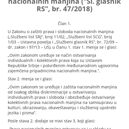
nacionalnih manjina ("Sl. glasnik
RS", br. 47/2018)
Član 1.
U Zakonu o zaštiti prava i sloboda nacionalnih manjina
(„Službeni list SRJ”, broj 11/02, „Službeni list SCG”, broj
1/03 – Ustavna povelja i „Službeni glasnik RS”, br. 72/09 –
dr. zakon i 97/13 – US), u članu 1. stav 1. menja se i glasi:
„Ovim zakonom uređuje se način ostvarivanja
individualnih i kolektivnih prava koja su Ustavom
Republike Srbije i potvrđenim međunarodnim ugovorima
zajemčena pripadnicima nacionalnih manjina.”.
Stav 2. menja se i glasi:
„Ovim zakonom se uređuje i zaštita nacionalnih manjina
od svakog oblika diskriminacije u ostvarivanju
individualnih prava i sloboda i obezbeđuje ostvarivanje
kolektivnih prava nacionalnih manjina na samoupravu u
kulturi, obrazovanju, obaveštavanju i službenoj upotrebi
jezika i pisma”.
Posle stava 2. dodaje se novi stav 3. koji glasi:
„Prava nacionalnih manjina ostvaruju se i u skladu sa