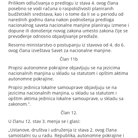
Prilikom odlučivanja o predlogu iz stava 4. ovog člana
posebno se vodi računa o raspoloživosti planiranih
budžetskih sredstava, kao i o tome da li se u periodu od
narednih godinu dana nakon podnošenja predloga
nacionalnog saveta nacionalne manjine planiraju izmene i
dopune ili donošenje novog zakona umesto zakona čije se
prevođenje odnosno objavljivanje predlaže.
Resorno ministarstvo o postupanju iz stavova od 4. do 6.
ovog člana izveštava Savet za nacionalne manjine.
Član 11b
Propisi autonomne pokrajine objavljuju se na jezicima
nacionalnih manjina u skladu sa statutom i opštim aktima
autonomne pokrajine.
Propisi jedinica lokalne samouprave objavljuju se na
jezicima nacionalnih manjina, u skladu sa statutom i
opštim aktima jedinica lokalne samouprave, u skladu sa
zakonom.”.
Član 12.
U članu 12. stav 3. menja se i glasi:
„Ustanove, društva i udruženja iz stava 2. ovog člana
samostalni su u radu. Republika, autonomne pokrajine i