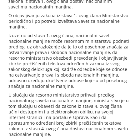
zakona iz stava 1. ovog člana dostavi nacionalnim
savetima nacionalnih manjina.
O objavljivanju zakona iz stava 1. ovog člana Ministarstvo
periodično i po potrebi izveštava Savet za nacionalne
manjine.
Izuzetno od stava 1. ovog člana, nacionalni savet
nacionalne manjine može resornom ministarstvu podneti
predlog, uz obrazloženje da je to od posebnog značaja za
ostvarivanje prava i sloboda nacionalne manjine, da
resorno ministarstvo obezbedi prevođenje i objavljivanje
zbirke prečišćenih tekstova određenih zakona iz svog
zakonskog delokruga koji sadrže odredbe koje se odnose
na ostvarivanje prava i sloboda nacionalnih manjina,
odnosno uređuju društvene odnose koji su od posebnog
značaja za nacionalne manjine.
U slučaju da resorno ministarstvo prihvati predlog
nacionalnog saveta nacionalne manjine, ministarstvo je u
tom slučaju u obavezi da zakone iz stava 4. ovog člana
učini dostupnim i u elektronskom obliku, na svojoj
internet stranici i na portalu e-Uprave, kao i da
sporazumno određeni broj zbirki prečišćenih tekstova
zakona iz stava 4. ovog člana dostavi nacionalnom savetu
nacionalne manjine.