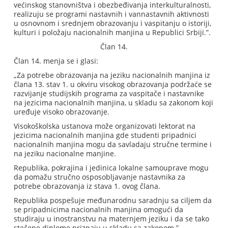
većinskog stanovništva i obezbeđivanja interkulturalnosti,
realizuju se programi nastavnih i vannastavnih aktivnosti
u osnovnom i srednjem obrazovanju i vaspitanju o istoriji,
kulturi i položaju nacionalnih manjina u Republici Srbiji.”.
Član 14.
Član 14. menja se i glasi:
„Za potrebe obrazovanja na jeziku nacionalnih manjina iz
člana 13. stav 1. u okviru visokog obrazovanja podržaće se
razvijanje studijskih programa za vaspitače i nastavnike
na jezicima nacionalnih manjina, u skladu sa zakonom koji
uređuje visoko obrazovanje.
Visokoškolska ustanova može organizovati lektorat na
jezicima nacionalnih manjina gde studenti pripadnici
nacionalnih manjina mogu da savladaju stručne termine i
na jeziku nacionalne manjine.
Republika, pokrajina i jedinica lokalne samouprave mogu
da pomažu stručno osposobljavanje nastavnika za
potrebe obrazovanja iz stava 1. ovog člana.
Republika pospešuje međunarodnu saradnju sa ciljem da
se pripadnicima nacionalnih manjina omogući da
studiraju u inostranstvu na maternjem jeziku i da se tako
stečene diplome priznaju u skladu sa zakonom.”.