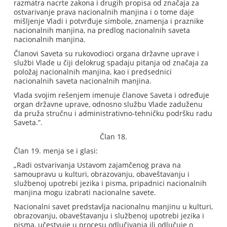
razmatra nacrte zakona i drugih propisa od značaja za
ostvarivanje prava nacionalnih manjina i o tome daje
mišljenje Vladi i potvrđuje simbole, znamenja i praznike
nacionalnih manjina, na predlog nacionalnih saveta
nacionalnih manjina.
Članovi Saveta su rukovodioci organa državne uprave i
službi Vlade u čiji delokrug spadaju pitanja od značaja za
položaj nacionalnih manjina, kao i predsednici
nacionalnih saveta nacionalnih manjina.
Vlada svojim rešenjem imenuje članove Saveta i određuje
organ državne uprave, odnosno službu Vlade zaduženu
da pruža stručnu i administrativno-tehničku podršku radu
Saveta.”.
Član 18.
Član 19. menja se i glasi:
„Radi ostvarivanja Ustavom zajamčenog prava na
samoupravu u kulturi, obrazovanju, obaveštavanju i
službenoj upotrebi jezika i pisma, pripadnici nacionalnih
manjina mogu izabrati nacionalne savete.
Nacionalni savet predstavlja nacionalnu manjinu u kulturi,
obrazovanju, obaveštavanju i službenoj upotrebi jezika i
pisma, učestvuje u procesu odlučivanja ili odlučuje o