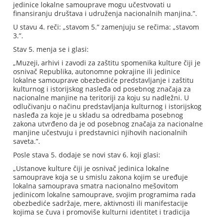
jedinice lokalne samouprave mogu učestvovati u
finansiranju društava i udruženja nacionalnih manjina.”.
U stavu 4. reči: „stavom 5.” zamenjuju se rečima: „stavom
3.”.
Stav 5. menja se i glasi:
„Muzeji, arhivi i zavodi za zaštitu spomenika kulture čiji je
osnivač Republika, autonomne pokrajine ili jedinice
lokalne samouprave obezbediće predstavljanje i zaštitu
kulturnog i istorijskog nasleđa od posebnog značaja za
nacionalne manjine na teritoriji za koju su nadležni. U
odlučivanju o načinu predstavljanja kulturnog i istorijskog
nasleđa za koje je u skladu sa odredbama posebnog
zakona utvrđeno da je od posebnog značaja za nacionalne
manjine učestvuju i predstavnici njihovih nacionalnih
saveta.”.
Posle stava 5. dodaje se novi stav 6. koji glasi:
„Ustanove kulture čiji je osnivač jedinica lokalne
samouprave koja se u smislu zakona kojim se uređuje
lokalna samouprava smatra nacionalno mešovitom
jedinicom lokalne samouprave, svojim programima rada
obezbediće sadržaje, mere, aktivnosti ili manifestacije
kojima se čuva i promoviše kulturni identitet i tradicija