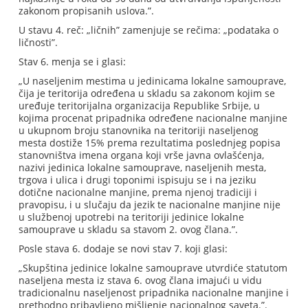
zakonom propisanih uslova.”.
U stavu 4. reč: „ličnih” zamenjuje se rečima: „podataka o
ličnosti”.
Stav 6. menja se i glasi:
„U naseljenim mestima u jedinicama lokalne samouprave,
čija je teritorija određena u skladu sa zakonom kojim se
uređuje teritorijalna organizacija Republike Srbije, u
kojima procenat pripadnika određene nacionalne manjine
u ukupnom broju stanovnika na teritoriji naseljenog
mesta dostiže 15% prema rezultatima poslednjeg popisa
stanovništva imena organa koji vrše javna ovlašćenja,
nazivi jedinica lokalne samouprave, naseljenih mesta,
trgova i ulica i drugi toponimi ispisuju se i na jeziku
dotične nacionalne manjine, prema njenoj tradiciji i
pravopisu, i u slučaju da jezik te nacionalne manjine nije
u službenoj upotrebi na teritoriji jedinice lokalne
samouprave u skladu sa stavom 2. ovog člana.”.
Posle stava 6. dodaje se novi stav 7. koji glasi:
„Skupština jedinice lokalne samouprave utvrdiće statutom
naseljena mesta iz stava 6. ovog člana imajući u vidu
tradicionalnu naseljenost pripadnika nacionalne manjine i
prethodno pribavljeno mišljenje nacionalnog saveta.”.