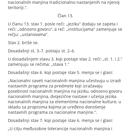
nacionalnih manjina tradicionalno nastanjenih na njenoj
teritoriji.”.
Član 13.
U članu 13. stav 1. posle reči: „jeziku” dodaju se zapeta i
reči: „odnosno govoru”, a reč: „institucijama” zamenjuje se
rečju: „ustanovama”.
Stav 2. briše se.
Dosadašnji st. 3–7. postaju st. 2–6.
U dosadašnjem stavu 3. koji postaje stav 2. reči: „st. 1. i 2.”
zamenjuju se rečima: „stava 1.”
Dosadašnji stav 6. koji postaje stav 5. menja se i glasi:
„Nacionalni saveti nacionalnih manjina učestvuju u izradi
nastavnih programa za predmete koji izražavaju
posebnost nacionalnih manjina na jeziku, odnosno govoru
nacionalnih manjina, dvojezične nastave i učenja jezika
nacionalnih manjina sa elementima nacionalne kulture, u
skladu sa propisima kojima je uređeno donošenje
nastavnih programa za nacionalne manjine.”.
Dosadašnji stav 7. koji postaje stav 6. menja se i glasi:
„U cilju međusobne tolerancije nacionalnih manjina i