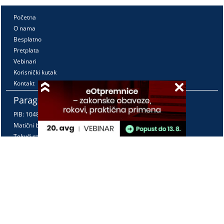
Početna
O nama
Besplatno
Pretplata
Vebinari
Korisnički kutak
Kontakt
Paragraf Lex d.o.o.
PIB: 104830593
Matični broj: 20240156
Tekući račun:
105-3029346-18
160-0000000380290-23
Radno vreme:
Ponedeljak - petak
7:30 - 15:30
Kontaktirajte nas: