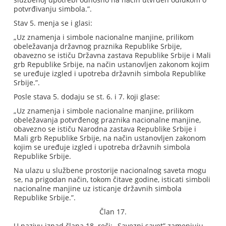
potvrđivanju simbola.”.
Stav 5. menja se i glasi:
„Uz znamenja i simbole nacionalne manjine, prilikom
obeležavanja državnog praznika Republike Srbije,
obavezno se ističu Državna zastava Republike Srbije i Mali
grb Republike Srbije, na način ustanovljen zakonom kojim
se uređuje izgled i upotreba državnih simbola Republike
Srbije.”.
Posle stava 5. dodaju se st. 6. i 7. koji glase:
„Uz znamenja i simbole nacionalne manjine, prilikom
obeležavanja potvrđenog praznika nacionalne manjine,
obavezno se ističu Narodna zastava Republike Srbije i
Mali grb Republike Srbije, na način ustanovljen zakonom
kojim se uređuje izgled i upotreba državnih simbola
Republike Srbije.
Na ulazu u službene prostorije nacionalnog saveta mogu
se, na prigodan način, tokom čitave godine, isticati simboli
nacionalne manjine uz isticanje državnih simbola
Republike Srbije.”.
Član 17.
U nazivu iznad člana 18. reči: „Savezni savet” zamenjuju