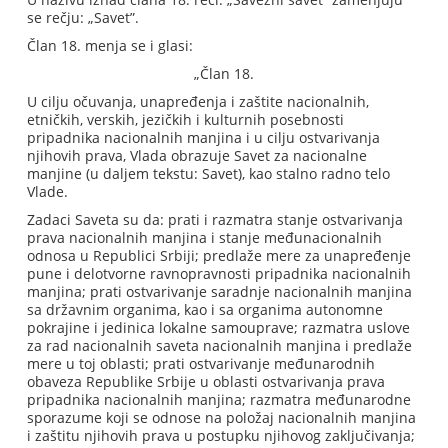
se rečju: „Savet”.
Član 18. menja se i glasi:
„Član 18.
U cilju očuvanja, unapređenja i zaštite nacionalnih,
etničkih, verskih, jezičkih i kulturnih posebnosti
pripadnika nacionalnih manjina i u cilju ostvarivanja
njihovih prava, Vlada obrazuje Savet za nacionalne
manjine (u daljem tekstu: Savet), kao stalno radno telo
Vlade.
Zadaci Saveta su da: prati i razmatra stanje ostvarivanja
prava nacionalnih manjina i stanje međunacionalnih
odnosa u Republici Srbiji; predlaže mere za unapređenje
pune i delotvorne ravnopravnosti pripadnika nacionalnih
manjina; prati ostvarivanje saradnje nacionalnih manjina
sa državnim organima, kao i sa organima autonomne
pokrajine i jedinica lokalne samouprave; razmatra uslove
za rad nacionalnih saveta nacionalnih manjina i predlaže
mere u toj oblasti; prati ostvarivanje međunarodnih
obaveza Republike Srbije u oblasti ostvarivanja prava
pripadnika nacionalnih manjina; razmatra međunarodne
sporazume koji se odnose na položaj nacionalnih manjina
i zaštitu njihovih prava u postupku njihovog zaključivanja;