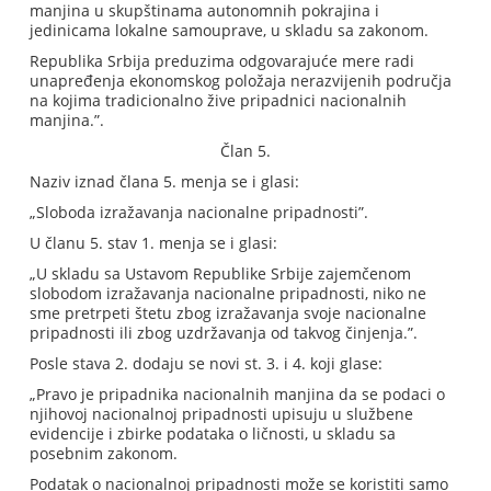
manjina u skupštinama autonomnih pokrajina i
jedinicama lokalne samouprave, u skladu sa zakonom.
Republika Srbija preduzima odgovarajuće mere radi
unapređenja ekonomskog položaja nerazvijenih područja
na kojima tradicionalno žive pripadnici nacionalnih
manjina.”.
Član 5.
Naziv iznad člana 5. menja se i glasi:
„Sloboda izražavanja nacionalne pripadnosti”.
U članu 5. stav 1. menja se i glasi:
„U skladu sa Ustavom Republike Srbije zajemčenom
slobodom izražavanja nacionalne pripadnosti, niko ne
sme pretrpeti štetu zbog izražavanja svoje nacionalne
pripadnosti ili zbog uzdržavanja od takvog činjenja.”.
Posle stava 2. dodaju se novi st. 3. i 4. koji glase:
„Pravo je pripadnika nacionalnih manjina da se podaci o
njihovoj nacionalnoj pripadnosti upisuju u službene
evidencije i zbirke podataka o ličnosti, u skladu sa
posebnim zakonom.
Podatak o nacionalnoj pripadnosti može se koristiti samo