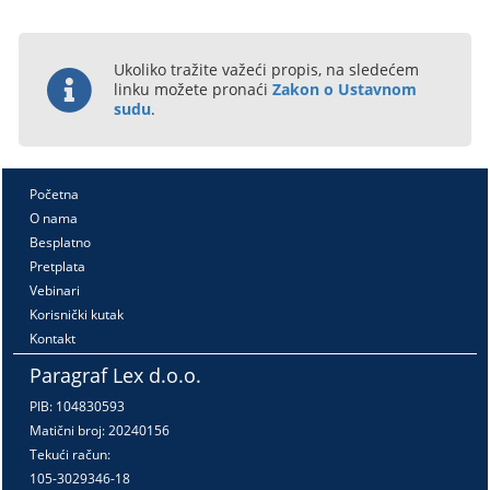
Ukoliko tražite važeći propis, na sledećem
linku možete pronaći
Zakon o Ustavnom
sudu
.
Početna
O nama
Besplatno
Pretplata
Vebinari
Korisnički kutak
Kontakt
Paragraf Lex d.o.o.
PIB: 104830593
Matični broj: 20240156
Tekući račun:
105-3029346-18