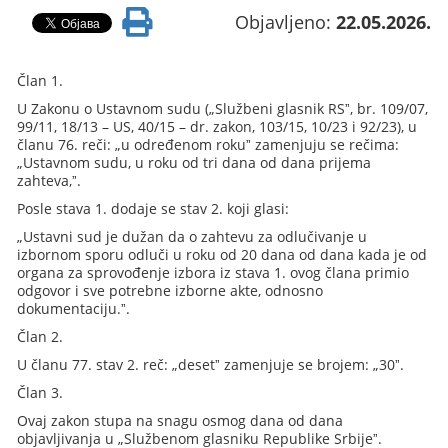
Objavljeno:
22.05.2026.
Član 1.
U Zakonu o Ustavnom sudu („Službeni glasnik RSˮ, br. 109/07,
99/11, 18/13 – US, 40/15 – dr. zakon, 103/15, 10/23 i 92/23), u
članu 76. reči: „u određenom rokuˮ zamenjuju se rečima:
„Ustavnom sudu, u roku od tri dana od dana prijema
zahteva,ˮ.
Posle stava 1. dodaje se stav 2. koji glasi:
„Ustavni sud je dužan da o zahtevu za odlučivanje u
izbornom sporu odluči u roku od 20 dana od dana kada je od
organa za sprovođenje izbora iz stava 1. ovog člana primio
odgovor i sve potrebne izborne akte, odnosno
dokumentaciju.ˮ.
Član 2.
U članu 77. stav 2. reč: „desetˮ zamenjuje se brojem: „30ˮ.
Član 3.
Ovaj zakon stupa na snagu osmog dana od dana
objavljivanja u „Službenom glasniku Republike Srbijeˮ.