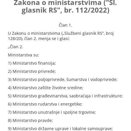
Zakona o ministarstvima
("Sl.
glasnik RS", br. 112/2022)
Član 1.
U Zakonu o ministarstvima („Službeni glasnik RS”, broj
128/20), član 2. menja se i glasi:
„Član 2.
Ministarstva su:
1) Ministarstvo finansija;
2) Ministarstvo privrede;
3) Ministarstvo poljoprivrede, šumarstva i vodoprivrede;
4) Ministarstvo zaštite životne sredine;
5) Ministarstvo građevinarstva, saobraćaja i infrastrukture;
6) Ministarstvo rudarstva i energetike;
7) Ministarstvo unutrašnje i spoljne trgovine;
8) Ministarstvo pravde;
9) Ministarstvo državne uprave i lokalne samouprave;