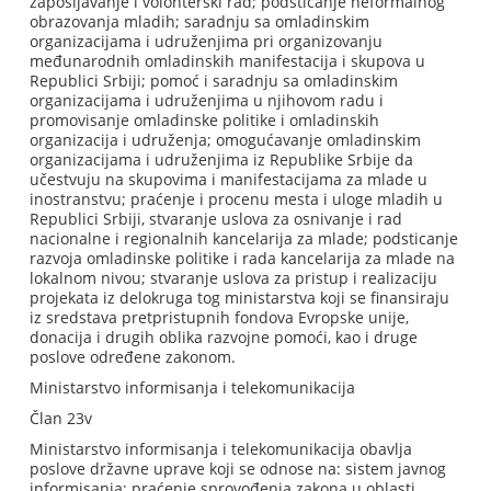
zapošljavanje i volonterski rad; podsticanje neformalnog
obrazovanja mladih; saradnju sa omladinskim
organizacijama i udruženjima pri organizovanju
međunarodnih omladinskih manifestacija i skupova u
Republici Srbiji; pomoć i saradnju sa omladinskim
organizacijama i udruženjima u njihovom radu i
promovisanje omladinske politike i omladinskih
organizacija i udruženja; omogućavanje omladinskim
organizacijama i udruženjima iz Republike Srbije da
učestvuju na skupovima i manifestacijama za mlade u
inostranstvu; praćenje i procenu mesta i uloge mladih u
Republici Srbiji, stvaranje uslova za osnivanje i rad
nacionalne i regionalnih kancelarija za mlade; podsticanje
razvoja omladinske politike i rada kancelarija za mlade na
lokalnom nivou; stvaranje uslova za pristup i realizaciju
projekata iz delokruga tog ministarstva koji se finansiraju
iz sredstava pretpristupnih fondova Evropske unije,
donacija i drugih oblika razvojne pomoći, kao i druge
poslove određene zakonom.
Ministarstvo informisanja i telekomunikacija
Član 23v
Ministarstvo informisanja i telekomunikacija obavlja
poslove državne uprave koji se odnose na: sistem javnog
informisanja; praćenje sprovođenja zakona u oblasti