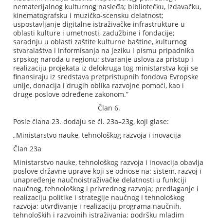
nematerijalnog kulturnog nasleđa; bibliotečku, izdavačku,
kinematografsku i muzičko-scensku delatnost;
uspostavljanje digitalne istraživačke infrastrukture u
oblasti kulture i umetnosti, zadužbine i fondacije;
saradnju u oblasti zaštite kulturne baštine, kulturnog
stvaralaštva i informisanja na jeziku i pismu pripadnika
srpskog naroda u regionu; stvaranje uslova za pristup i
realizaciju projekata iz delokruga tog ministarstva koji se
finansiraju iz sredstava pretpristupnih fondova Evropske
unije, donacija i drugih oblika razvojne pomoći, kao i
druge poslove određene zakonom.”
Član 6.
Posle člana 23. dodaju se čl. 23a–23g, koji glase:
„Ministarstvo nauke, tehnološkog razvoja i inovacija
Član 23a
Ministarstvo nauke, tehnološkog razvoja i inovacija obavlja
poslove državne uprave koji se odnose na: sistem, razvoj i
unapređenje naučnoistraživačke delatnosti u funkciji
naučnog, tehnološkog i privrednog razvoja; predlaganje i
realizaciju politike i strategije naučnog i tehnološkog
razvoja; utvrđivanje i realizaciju programa naučnih,
tehnoloških i razvojnih istraživanja; podršku mladim