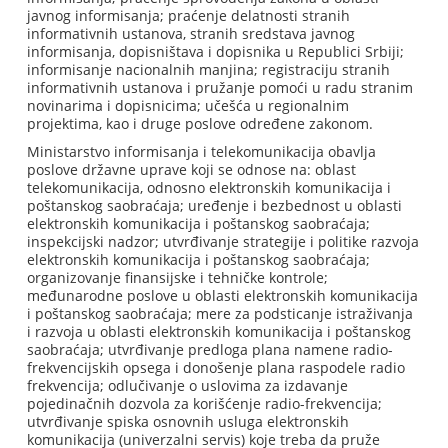
javnog informisanja; praćenje delatnosti stranih
informativnih ustanova, stranih sredstava javnog
informisanja, dopisništava i dopisnika u Republici Srbiji;
informisanje nacionalnih manjina; registraciju stranih
informativnih ustanova i pružanje pomoći u radu stranim
novinarima i dopisnicima; učešća u regionalnim
projektima, kao i druge poslove određene zakonom.
Ministarstvo informisanja i telekomunikacija obavlja
poslove državne uprave koji se odnose na: oblast
telekomunikacija, odnosno elektronskih komunikacija i
poštanskog saobraćaja; uređenje i bezbednost u oblasti
elektronskih komunikacija i poštanskog saobraćaja;
inspekcijski nadzor; utvrđivanje strategije i politike razvoja
elektronskih komunikacija i poštanskog saobraćaja;
organizovanje finansijske i tehničke kontrole;
međunarodne poslove u oblasti elektronskih komunikacija
i poštanskog saobraćaja; mere za podsticanje istraživanja
i razvoja u oblasti elektronskih komunikacija i poštanskog
saobraćaja; utvrđivanje predloga plana namene radio-
frekvencijskih opsega i donošenje plana raspodele radio
frekvencija; odlučivanje o uslovima za izdavanje
pojedinačnih dozvola za korišćenje radio-frekvencija;
utvrđivanje spiska osnovnih usluga elektronskih
komunikacija (univerzalni servis) koje treba da pruže