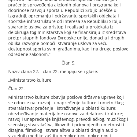
praćenje sprovođenja akcionih planova i programa koji
doprinose razvoju sporta u Republici Srbiji; učešće u
izgradnji, opremanju i održavanju sportskih objekata i
sportske infrastrukture od interesa za Republiku Srbiju;
stvaranje uslova za pristup i realizaciju projekata iz
delokruga tog ministarstva koji se finansiraju iz sredstava
pretpristupnih fondova Evropske unije, donacija i drugih
oblika razvojne pomoći; stvaranje uslova za veću
dostupnost sporta svim građanima, kao i na druge poslove
određene zakonom.”
Član 5.
Naziv člana 22. i član 22. menjaju se i glase:
„Ministarstvo kulture
Član 22.
Ministarstvo kulture obavlja poslove državne uprave koji
se odnose na: razvoj i unapređenje kulture i umetničkog
stvaralaštva; praćenje i istraživanje u oblasti kulture;
obezbeđivanje materijalne osnove za delatnosti kulture;
razvoj i unapređenje književnog, prevodilačkog, muzičkog i
scenskog stvaralaštva, likovnih i primenjenih umetnosti i
dizajna, filmskog i stvaralaštva u oblasti drugih audio-
vizuelnih medija; zaštitu nepokretnog, pokretnog i