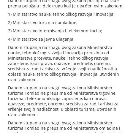
Danom stupanja na snagu ovog zakona počinju da rade
prema položaju i delokrugu koji je utvrđen ovim zakonom:
1) Ministarstvo nauke, tehnološkog razvoja i inovacija;
2) Ministarstvo turizma i omladine;
3) Ministarstvo informisanja i telekomunikacija;
4) Ministarstvo za javna ulaganja.
Danom stupanja na snagu ovog zakona Ministarstvo
nauke, tehnološkog razvoja i inovacija preuzima od
Ministarstva prosvete, nauke i tehnološkog razvoja
zaposlene, kao i prava, obaveze, predmete, opremu,
sredstva za rad i arhivu za vršenje svojih nadležnosti u
oblasti nauke, tehnološkog razvoja i inovacija, utvrđenih
ovim zakonom.
Danom stupanja na snagu ovog zakona Ministarstvo
turizma i omladine preuzima od Ministarstva trgovine,
turizma i telekomunikacija zaposlene, kao i prava,
obaveze, predmete, opremu, sredstva za rad i arhivu za
vršenje svojih nadležnosti u oblasti turizma, utvrđenih
ovim zakonom.
Danom stupanja na snagu ovog zakona Ministarstvo
turizma i omladine preuzima od Ministarstva omladine i