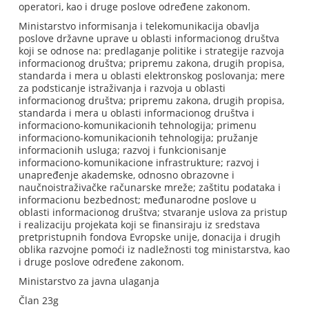
operatori, kao i druge poslove određene zakonom.
Ministarstvo informisanja i telekomunikacija obavlja
poslove državne uprave u oblasti informacionog društva
koji se odnose na: predlaganje politike i strategije razvoja
informacionog društva; pripremu zakona, drugih propisa,
standarda i mera u oblasti elektronskog poslovanja; mere
za podsticanje istraživanja i razvoja u oblasti
informacionog društva; pripremu zakona, drugih propisa,
standarda i mera u oblasti informacionog društva i
informaciono-komunikacionih tehnologija; primenu
informaciono-komunikacionih tehnologija; pružanje
informacionih usluga; razvoj i funkcionisanje
informaciono-komunikacione infrastrukture; razvoj i
unapređenje akademske, odnosno obrazovne i
naučnoistraživačke računarske mreže; zaštitu podataka i
informacionu bezbednost; međunarodne poslove u
oblasti informacionog društva; stvaranje uslova za pristup
i realizaciju projekata koji se finansiraju iz sredstava
pretpristupnih fondova Evropske unije, donacija i drugih
oblika razvojne pomoći iz nadležnosti tog ministarstva, kao
i druge poslove određene zakonom.
Ministarstvo za javna ulaganja
Član 23g