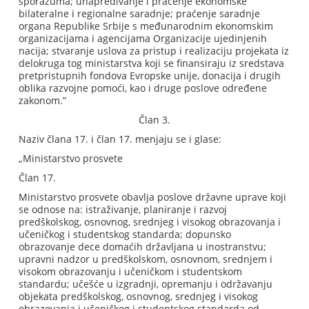
sporazuma; unapređivanje i praćenje ekonomske
bilateralne i regionalne saradnje; praćenje saradnje
organa Republike Srbije s međunarodnim ekonomskim
organizacijama i agencijama Organizacije ujedinjenih
nacija; stvaranje uslova za pristup i realizaciju projekata iz
delokruga tog ministarstva koji se finansiraju iz sredstava
pretpristupnih fondova Evropske unije, donacija i drugih
oblika razvojne pomoći, kao i druge poslove određene
zakonom.”
Član 3.
Naziv člana 17. i član 17. menjaju se i glase:
„Ministarstvo prosvete
Član 17.
Ministarstvo prosvete obavlja poslove državne uprave koji
se odnose na: istraživanje, planiranje i razvoj
predškolskog, osnovnog, srednjeg i visokog obrazovanja i
učeničkog i studentskog standarda; dopunsko
obrazovanje dece domaćih državljana u inostranstvu;
upravni nadzor u predškolskom, osnovnom, srednjem i
visokom obrazovanju i učeničkom i studentskom
standardu; učešće u izgradnji, opremanju i održavanju
objekata predškolskog, osnovnog, srednjeg i visokog
obrazovanja i učeničkog i studentskog standarda od