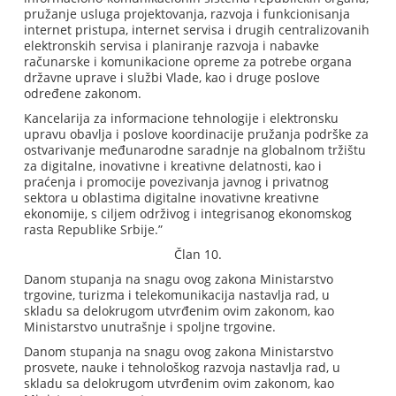
pružanje usluga projektovanja, razvoja i funkcionisanja
internet pristupa, internet servisa i drugih centralizovanih
elektronskih servisa i planiranje razvoja i nabavke
računarske i komunikacione opreme za potrebe organa
državne uprave i službi Vlade, kao i druge poslove
određene zakonom.
Kancelarija za informacione tehnologije i elektronsku
upravu obavlja i poslove koordinacije pružanja podrške za
ostvarivanje međunarodne saradnje na globalnom tržištu
za digitalne, inovativne i kreativne delatnosti, kao i
praćenja i promocije povezivanja javnog i privatnog
sektora u oblastima digitalne inovativne kreativne
ekonomije, s ciljem održivog i integrisanog ekonomskog
rasta Republike Srbije.”
Član 10.
Danom stupanja na snagu ovog zakona Ministarstvo
trgovine, turizma i telekomunikacija nastavlja rad, u
skladu sa delokrugom utvrđenim ovim zakonom, kao
Ministarstvo unutrašnje i spoljne trgovine.
Danom stupanja na snagu ovog zakona Ministarstvo
prosvete, nauke i tehnološkog razvoja nastavlja rad, u
skladu sa delokrugom utvrđenim ovim zakonom, kao