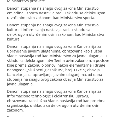
Ministarstvo prosvete.
Danom stupanja na snagu ovog zakona Ministarstvo
omladine i sporta nastavlja rad, u skladu sa delokrugom
utvrđenim ovim zakonom, kao Ministarstvo sporta.
Danom stupanja na snagu ovog zakona Ministarstvo
kulture i informisanja nastavlja rad, u skladu sa
delokrugom utvrđenim ovim zakonom, kao Ministarstvo
kulture.
Danom stupanja na snagu ovog zakona Kancelarija za
upravljanje javnim ulaganjima, obrazovana kao služba
Vlade, nastavlja rad kao Ministarstvo za javna ulaganja, u
skladu sa delokrugom utvrđenim ovim zakonom, a poslove
koje prema Zakonu o obnovi nakon elementarne i druge
nepogode („Službeni glasnik RS”, broj 112/15) obavlja
Kancelarija za upravljanje javnim ulaganjima, od dana
stupanja na snagu ovog zakona obavlja Ministarstvo za
javna ulaganja.
Danom stupanja na snagu ovog zakona Kancelarija za
informacione tehnologije i elektronsku upravu,
obrazovana kao služba Vlade, nastavlja rad kao posebna
organizacija, u skladu sa delokrugom utvrđenim ovim
zakonom.