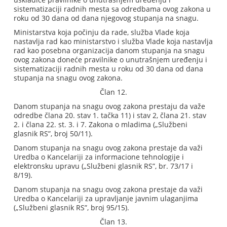
sistematizaciji radnih mesta sa odredbama ovog zakona u
roku od 30 dana od dana njegovog stupanja na snagu.
Ministarstva koja počinju da rade, služba Vlade koja
nastavlja rad kao ministarstvo i služba Vlade koja nastavlja
rad kao posebna organizacija danom stupanja na snagu
ovog zakona doneće pravilnike o unutrašnjem uređenju i
sistematizaciji radnih mesta u roku od 30 dana od dana
stupanja na snagu ovog zakona.
Član 12.
Danom stupanja na snagu ovog zakona prestaju da važe
odredbe člana 20. stav 1. tačka 11) i stav 2, člana 21. stav
2. i člana 22. st. 3. i 7. Zakona o mladima („Službeni
glasnik RS”, broj 50/11).
Danom stupanja na snagu ovog zakona prestaje da važi
Uredba o Kancelariji za informacione tehnologije i
elektronsku upravu („Službeni glasnik RS”, br. 73/17 i
8/19).
Danom stupanja na snagu ovog zakona prestaje da važi
Uredba o Kancelariji za upravljanje javnim ulaganjima
(„Službeni glasnik RS”, broj 95/15).
Član 13.