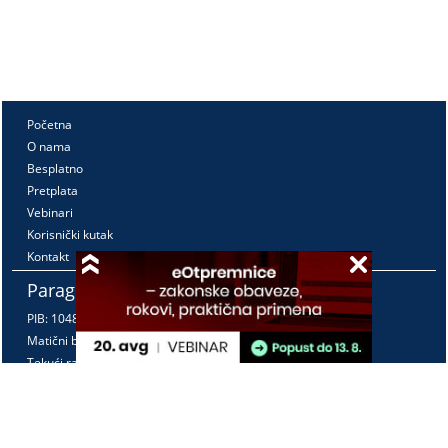
Početna
O nama
Besplatno
Pretplata
Vebinari
Korisnički kutak
Kontakt
Paragraf Lex d.o.o.
PIB: 104830593
Matični broj: 20240156
Tekući račun:
105-3029346-18
160-0000000380290-23
Radno vreme: