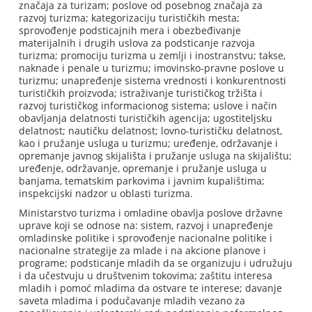
značaja za turizam; poslove od posebnog značaja za
razvoj turizma; kategorizaciju turističkih mesta;
sprovođenje podsticajnih mera i obezbeđivanje
materijalnih i drugih uslova za podsticanje razvoja
turizma; promociju turizma u zemlji i inostranstvu; takse,
naknade i penale u turizmu; imovinsko-pravne poslove u
turizmu; unapređenje sistema vrednosti i konkurentnosti
turističkih proizvoda; istraživanje turističkog tržišta i
razvoj turističkog informacionog sistema; uslove i način
obavljanja delatnosti turističkih agencija; ugostiteljsku
delatnost; nautičku delatnost; lovno-turističku delatnost,
kao i pružanje usluga u turizmu; uređenje, održavanje i
opremanje javnog skijališta i pružanje usluga na skijalištu;
uređenje, održavanje, opremanje i pružanje usluga u
banjama, tematskim parkovima i javnim kupalištima;
inspekcijski nadzor u oblasti turizma.
Ministarstvo turizma i omladine obavlja poslove državne
uprave koji se odnose na: sistem, razvoj i unapređenje
omladinske politike i sprovođenje nacionalne politike i
nacionalne strategije za mlade i na akcione planove i
programe; podsticanje mladih da se organizuju i udružuju
i da učestvuju u društvenim tokovima; zaštitu interesa
mladih i pomoć mladima da ostvare te interese; davanje
saveta mladima i podučavanje mladih vezano za