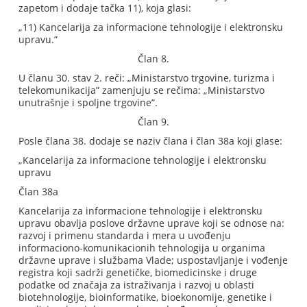
zapetom i dodaje tačka 11), koja glasi:
„11) Kancelarija za informacione tehnologije i elektronsku
upravu.”
Član 8.
U članu 30. stav 2. reči: „Ministarstvo trgovine, turizma i
telekomunikacija” zamenjuju se rečima: „Ministarstvo
unutrašnje i spoljne trgovine”.
Član 9.
Posle člana 38. dodaje se naziv člana i član 38a koji glase:
„Kancelarija za informacione tehnologije i elektronsku
upravu
Član 38a
Kancelarija za informacione tehnologije i elektronsku
upravu obavlja poslove državne uprave koji se odnose na:
razvoj i primenu standarda i mera u uvođenju
informaciono-komunikacionih tehnologija u organima
državne uprave i službama Vlade; uspostavljanje i vođenje
registra koji sadrži genetičke, biomedicinske i druge
podatke od značaja za istraživanja i razvoj u oblasti
biotehnologije, bioinformatike, bioekonomije, genetike i