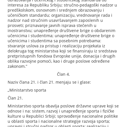
interesa za Republiku Srbiju; stručno-pedagoški nadzor u
predškolskom, osnovnom i srednjem obrazovanju i
učeničkom standardu; organizaciju, vrednovanje rada i
nadzor nad stručnim usavršavanjem zaposlenih u
prosveti; priznavanje javnih isprava stečenih u
inostranstvu; unapređenje društvene brige o obdarenim
učenicima i studentima; unapređenje društvene brige o
učenicima i studentima sa posebnim potrebama:
stvaranje uslova za pristup i realizaciju projekata iz
delokruga tog ministarstva koji se finansiraju iz sredstava
pretpristupnih fondova Evropske unije, donacija i drugih
oblika razvojne pomoći, kao i druge poslove određene
zakonom.”
Član 4.
Naziv člana 21. i član 21. menjaju se i glase:
„Ministarstvo sporta
Član 21.
Ministarstvo sporta obavlja poslove državne uprave koji se
odnose i na: sistem, razvoj i unapređenje sporta i fizičke
kulture u Republici Srbiji; sprovođenje nacionalne politike
u oblasti sporta i nacionalne strategije razvoja sporta;
upravni i stručni nadzor u oblasti sporta; realizaciju i