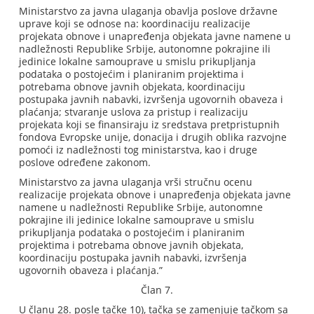
Ministarstvo za javna ulaganja obavlja poslove državne
uprave koji se odnose na: koordinaciju realizacije
projekata obnove i unapređenja objekata javne namene u
nadležnosti Republike Srbije, autonomne pokrajine ili
jedinice lokalne samouprave u smislu prikupljanja
podataka o postojećim i planiranim projektima i
potrebama obnove javnih objekata, koordinaciju
postupaka javnih nabavki, izvršenja ugovornih obaveza i
plaćanja; stvaranje uslova za pristup i realizaciju
projekata koji se finansiraju iz sredstava pretpristupnih
fondova Evropske unije, donacija i drugih oblika razvojne
pomoći iz nadležnosti tog ministarstva, kao i druge
poslove određene zakonom.
Ministarstvo za javna ulaganja vrši stručnu ocenu
realizacije projekata obnove i unapređenja objekata javne
namene u nadležnosti Republike Srbije, autonomne
pokrajine ili jedinice lokalne samouprave u smislu
prikupljanja podataka o postojećim i planiranim
projektima i potrebama obnove javnih objekata,
koordinaciju postupaka javnih nabavki, izvršenja
ugovornih obaveza i plaćanja.”
Član 7.
U članu 28. posle tačke 10), tačka se zamenjuje tačkom sa