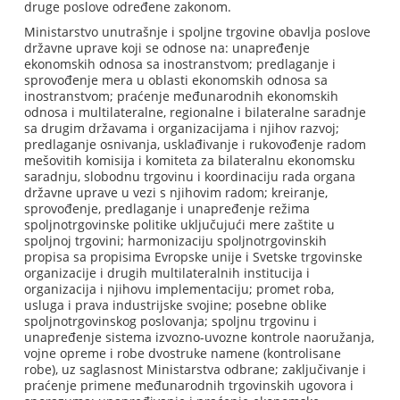
druge poslove određene zakonom.
Ministarstvo unutrašnje i spoljne trgovine obavlja poslove
državne uprave koji se odnose na: unapređenje
ekonomskih odnosa sa inostranstvom; predlaganje i
sprovođenje mera u oblasti ekonomskih odnosa sa
inostranstvom; praćenje međunarodnih ekonomskih
odnosa i multilateralne, regionalne i bilateralne saradnje
sa drugim državama i organizacijama i njihov razvoj;
predlaganje osnivanja, usklađivanje i rukovođenje radom
mešovitih komisija i komiteta za bilateralnu ekonomsku
saradnju, slobodnu trgovinu i koordinaciju rada organa
državne uprave u vezi s njihovim radom; kreiranje,
sprovođenje, predlaganje i unapređenje režima
spoljnotrgovinske politike uključujući mere zaštite u
spoljnoj trgovini; harmonizaciju spoljnotrgovinskih
propisa sa propisima Evropske unije i Svetske trgovinske
organizacije i drugih multilateralnih institucija i
organizacija i njihovu implementaciju; promet roba,
usluga i prava industrijske svojine; posebne oblike
spoljnotrgovinskog poslovanja; spoljnu trgovinu i
unapređenje sistema izvozno-uvozne kontrole naoružanja,
vojne opreme i robe dvostruke namene (kontrolisane
robe), uz saglasnost Ministarstva odbrane; zaključivanje i
praćenje primene međunarodnih trgovinskih ugovora i