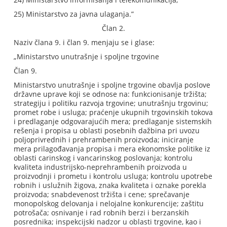
25) Ministarstvo za javna ulaganja.”
Član 2.
Naziv člana 9. i član 9. menjaju se i glase:
„Ministarstvo unutrašnje i spoljne trgovine
Član 9.
Ministarstvo unutrašnje i spoljne trgovine obavlja poslove
državne uprave koji se odnose na: funkcionisanje tržišta;
strategiju i politiku razvoja trgovine; unutrašnju trgovinu;
promet robe i usluga; praćenje ukupnih trgovinskih tokova
i predlaganje odgovarajućih mera; predlaganje sistemskih
rešenja i propisa u oblasti posebnih dažbina pri uvozu
poljoprivrednih i prehrambenih proizvoda; iniciranje
mera prilagođavanja propisa i mera ekonomske politike iz
oblasti carinskog i vancarinskog poslovanja; kontrolu
kvaliteta industrijsko-neprehrambenih proizvoda u
proizvodnji i prometu i kontrolu usluga; kontrolu upotrebe
robnih i uslužnih žigova, znaka kvaliteta i oznake porekla
proizvoda; snabdevenost tržišta i cene; sprečavanje
monopolskog delovanja i nelojalne konkurencije; zaštitu
potrošača; osnivanje i rad robnih berzi i berzanskih
posrednika; inspekcijski nadzor u oblasti trgovine, kao i