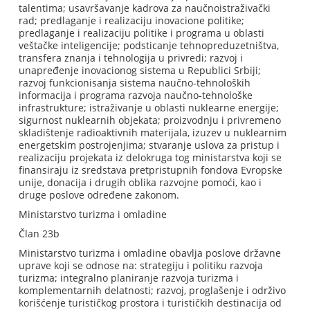
talentima; usavršavanje kadrova za naučnoistraživački
rad; predlaganje i realizaciju inovacione politike;
predlaganje i realizaciju politike i programa u oblasti
veštačke inteligencije; podsticanje tehnopreduzetništva,
transfera znanja i tehnologija u privredi; razvoj i
unapređenje inovacionog sistema u Republici Srbiji;
razvoj funkcionisanja sistema naučno-tehnoloških
informacija i programa razvoja naučno-tehnološke
infrastrukture; istraživanje u oblasti nuklearne energije;
sigurnost nuklearnih objekata; proizvodnju i privremeno
skladištenje radioaktivnih materijala, izuzev u nuklearnim
energetskim postrojenjima; stvaranje uslova za pristup i
realizaciju projekata iz delokruga tog ministarstva koji se
finansiraju iz sredstava pretpristupnih fondova Evropske
unije, donacija i drugih oblika razvojne pomoći, kao i
druge poslove određene zakonom.
Ministarstvo turizma i omladine
Član 23b
Ministarstvo turizma i omladine obavlja poslove državne
uprave koji se odnose na: strategiju i politiku razvoja
turizma; integralno planiranje razvoja turizma i
komplementarnih delatnosti; razvoj, proglašenje i održivo
korišćenje turističkog prostora i turističkih destinacija od