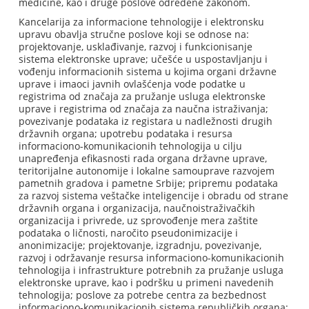
medicine, kao i druge poslove određene zakonom.
Kancelarija za informacione tehnologije i elektronsku
upravu obavlja stručne poslove koji se odnose na:
projektovanje, usklađivanje, razvoj i funkcionisanje
sistema elektronske uprave; učešće u uspostavljanju i
vođenju informacionih sistema u kojima organi državne
uprave i imaoci javnih ovlašćenja vode podatke u
registrima od značaja za pružanje usluga elektronske
uprave i registrima od značaja za naučna istraživanja;
povezivanje podataka iz registara u nadležnosti drugih
državnih organa; upotrebu podataka i resursa
informaciono-komunikacionih tehnologija u cilju
unapređenja efikasnosti rada organa državne uprave,
teritorijalne autonomije i lokalne samouprave razvojem
pametnih gradova i pametne Srbije; pripremu podataka
za razvoj sistema veštačke inteligencije i obradu od strane
državnih organa i organizacija, naučnoistraživačkih
organizacija i privrede, uz sprovođenje mera zaštite
podataka o ličnosti, naročito pseudonimizacije i
anonimizacije; projektovanje, izgradnju, povezivanje,
razvoj i održavanje resursa informaciono-komunikacionih
tehnologija i infrastrukture potrebnih za pružanje usluga
elektronske uprave, kao i podršku u primeni navedenih
tehnologija; poslove za potrebe centra za bezbednost
informaciono-komunikacionih sistema republičkih organa;