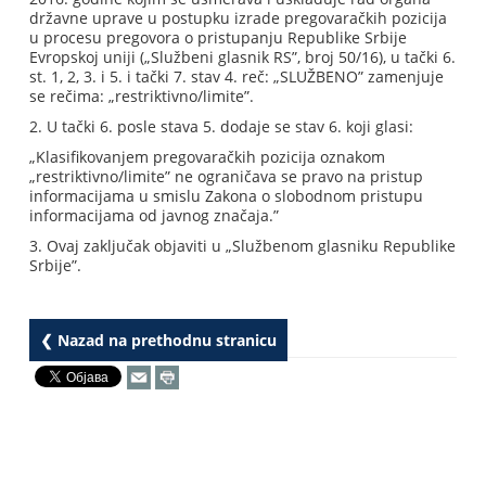
državne uprave u postupku izrade pregovaračkih pozicija
u procesu pregovora o pristupanju Republike Srbije
Evropskoj uniji („Službeni glasnik RS”, broj 50/16), u tački 6.
st. 1, 2, 3. i 5. i tački 7. stav 4. reč: „SLUŽBENO” zamenjuje
se rečima: „restriktivno/limite”.
2. U tački 6. posle stava 5. dodaje se stav 6. koji glasi:
„Klasifikovanjem pregovaračkih pozicija oznakom
„restriktivno/limite” ne ograničava se pravo na pristup
informacijama u smislu Zakona o slobodnom pristupu
informacijama od javnog značaja.”
3. Ovaj zaključak objaviti u „Službenom glasniku Republike
Srbije”.
❮ Nazad na prethodnu stranicu