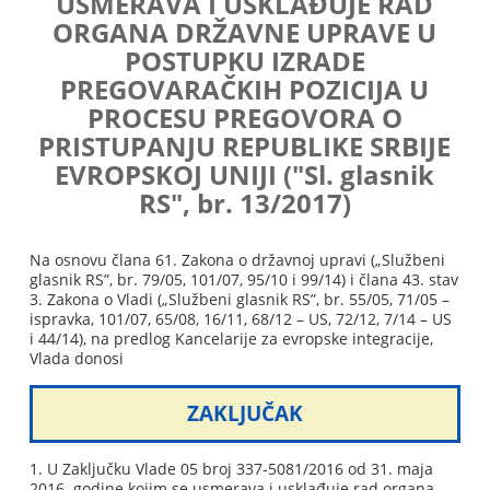
USMERAVA I USKLAĐUJE RAD
ORGANA DRŽAVNE UPRAVE U
POSTUPKU IZRADE
PREGOVARAČKIH POZICIJA U
PROCESU PREGOVORA O
PRISTUPANJU REPUBLIKE SRBIJE
EVROPSKOJ UNIJI ("Sl. glasnik
RS", br. 13/2017)
Na osnovu člana 61. Zakona o državnoj upravi („Službeni
glasnik RS”, br. 79/05, 101/07, 95/10 i 99/14) i člana 43. stav
3. Zakona o Vladi („Službeni glasnik RS”, br. 55/05, 71/05 –
ispravka, 101/07, 65/08, 16/11, 68/12 – US, 72/12, 7/14 – US
i 44/14), na predlog Kancelarije za evropske integracije,
Vlada donosi
ZAKLJUČAK
1. U Zaključku Vlade 05 broj 337-5081/2016 od 31. maja
2016. godine kojim se usmerava i usklađuje rad organa