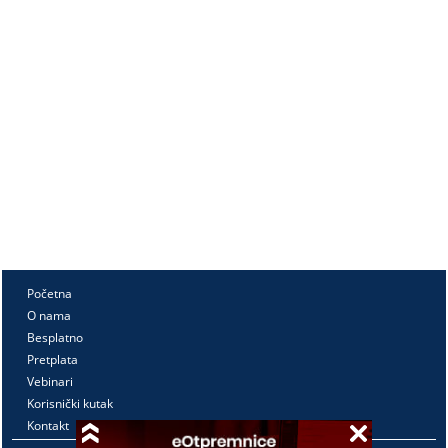
Početna
O nama
Besplatno
Pretplata
Vebinari
Korisnički kutak
Kontakt