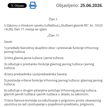
Objavljeno:
25.06.2026.
Član 1.
U Zakonu o Visokom savetu tužilaštva („Službeni glasnik RSˮ, br. 10/23
i 9/26), član 17. menja se i glasi:
„Član 17.
Savet:
1) predlaže Narodnoj skupštini izbor i prestanak funkcije Vrhovnog
javnog tužioca;
2) bira glavne javne tužioce i javne tužioce;
3) odlučuje o prestanku funkcije glavnog javnog tužioca i javnog
tužioca;
4) bira predsednika i potpredsednika Saveta;
5) postavlja vršioce funkcije Vrhovnog javnog tužioca i glavnog javnog
tužioca;
6) odlučuje o drugim pitanjima položaja Vrhovnog javnog tužioca,
glavnih javnih tužilaca i javnih tužilaca u skladu sa zakonom;
7) bira članove komisije za odlučivanje o prigovoru protiv obaveznog
uputstva za rad i postupanje u pojedinom predmetu, prigovoru