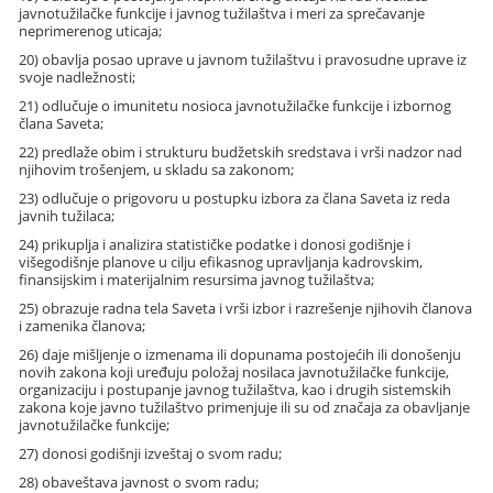
javnotužilačke funkcije i javnog tužilaštva i meri za sprečavanje
neprimerenog uticaja;
20) obavlja posao uprave u javnom tužilaštvu i pravosudne uprave iz
svoje nadležnosti;
21) odlučuje o imunitetu nosioca javnotužilačke funkcije i izbornog
člana Saveta;
22) predlaže obim i strukturu budžetskih sredstava i vrši nadzor nad
njihovim trošenjem, u skladu sa zakonom;
23) odlučuje o prigovoru u postupku izbora za člana Saveta iz reda
javnih tužilaca;
24) prikuplja i analizira statističke podatke i donosi godišnje i
višegodišnje planove u cilju efikasnog upravljanja kadrovskim,
finansijskim i materijalnim resursima javnog tužilaštva;
25) obrazuje radna tela Saveta i vrši izbor i razrešenje njihovih članova
i zamenika članova;
26) daje mišljenje o izmenama ili dopunama postojećih ili donošenju
novih zakona koji uređuju položaj nosilaca javnotužilačke funkcije,
organizaciju i postupanje javnog tužilaštva, kao i drugih sistemskih
zakona koje javno tužilaštvo primenjuje ili su od značaja za obavljanje
javnotužilačke funkcije;
27) donosi godišnji izveštaj o svom radu;
28) obaveštava javnost o svom radu;