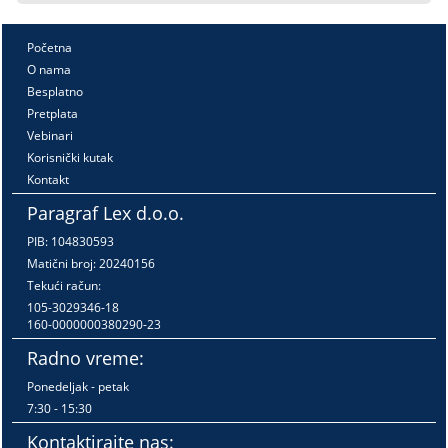
Početna
O nama
Besplatno
Pretplata
Vebinari
Korisnički kutak
Kontakt
Paragraf Lex d.o.o.
PIB: 104830593
Matični broj: 20240156
Tekući račun:
105-3029346-18
160-0000000380290-23
Radno vreme:
Ponedeljak - petak
7:30 - 15:30
Kontaktirajte nas: