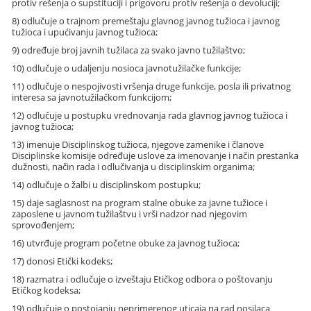
protiv rešenja o supstituciji i prigovoru protiv rešenja o devoluciji;
8) odlučuje o trajnom premeštaju glavnog javnog tužioca i javnog
tužioca i upućivanju javnog tužioca;
9) određuje broj javnih tužilaca za svako javno tužilaštvo;
10) odlučuje o udaljenju nosioca javnotužilačke funkcije;
11) odlučuje o nespojivosti vršenja druge funkcije, posla ili privatnog
interesa sa javnotužilačkom funkcijom;
12) odlučuje u postupku vrednovanja rada glavnog javnog tužioca i
javnog tužioca;
13) imenuje Disciplinskog tužioca, njegove zamenike i članove
Disciplinske komisije određuje uslove za imenovanje i način prestanka
dužnosti, način rada i odlučivanja u disciplinskim organima;
14) odlučuje o žalbi u disciplinskom postupku;
15) daje saglasnost na program stalne obuke za javne tužioce i
zaposlene u javnom tužilaštvu i vrši nadzor nad njegovim
sprovođenjem;
16) utvrđuje program početne obuke za javnog tužioca;
17) donosi Etički kodeks;
18) razmatra i odlučuje o izveštaju Etičkog odbora o poštovanju
Etičkog kodeksa;
19) odlučuje o postojanju neprimerenog uticaja na rad nosilaca