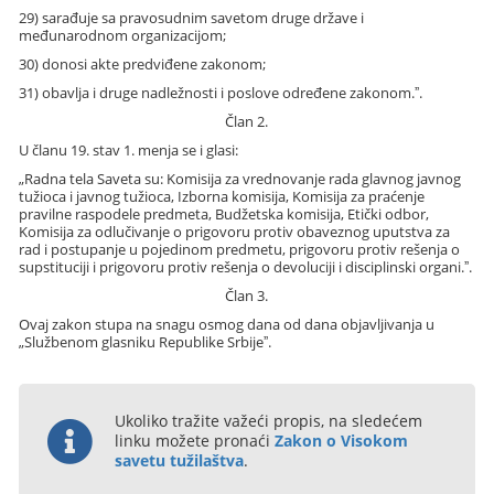
29) sarađuje sa pravosudnim savetom druge države i
međunarodnom organizacijom;
30) donosi akte predviđene zakonom;
31) obavlja i druge nadležnosti i poslove određene zakonom.ˮ.
Član 2.
U članu 19. stav 1. menja se i glasi:
„Radna tela Saveta su: Komisija za vrednovanje rada glavnog javnog
tužioca i javnog tužioca, Izborna komisija, Komisija za praćenje
pravilne raspodele predmeta, Budžetska komisija, Etički odbor,
Komisija za odlučivanje o prigovoru protiv obaveznog uputstva za
rad i postupanje u pojedinom predmetu, prigovoru protiv rešenja o
supstituciji i prigovoru protiv rešenja o devoluciji i disciplinski organi.ˮ.
Član 3.
Ovaj zakon stupa na snagu osmog dana od dana objavljivanja u
„Službenom glasniku Republike Srbijeˮ.
Ukoliko tražite važeći propis, na sledećem
linku možete pronaći
Zakon o Visokom
savetu tužilaštva
.