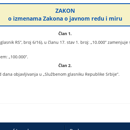
ZAKON
o izmenama Zakona o javnom redu i miru
Član 1.
asnik RS”, broj 6/16), u članu 17. stav 1. broj: „10.000” zamenjuje 
jem: „100.000”.
Član 2.
dana objavljivanja u „Službenom glasniku Republike Srbije”.