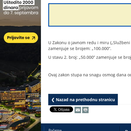
U Zakonu o javnom redu i miru („Službeni gl
zamenjuje se brojem: „100.000”.
U stavu 2. broj: „50.000” zamenjuje se bro
Ovaj zakon stupa na snagu osmog dana od 
❮ Nazad na prethodnu stranicu
Početna