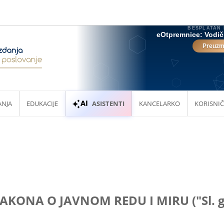
ANJA
EDUKACIJE
ASISTENTI
KANCELARKO
KORISNIČ
ONA O JAVNOM REDU I MIRU ("Sl. glas