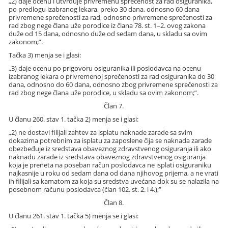
„2) daje ocenu i utvrđuje privremenu sprečenost za rad osiguranika,
po predlogu izabranog lekara, preko 30 dana, odnosno 60 dana
privremene sprečenosti za rad, odnosno privremene sprečenosti za
rad zbog nege člana uže porodice iz člana 78. st. 1–2. ovog zakona
duže od 15 dana, odnosno duže od sedam dana, u skladu sa ovim
zakonom;”.
Tačka 3) menja se i glasi:
„3) daje ocenu po prigovoru osiguranika ili poslodavca na ocenu
izabranog lekara o privremenoj sprečenosti za rad osiguranika do 30
dana, odnosno do 60 dana, odnosno zbog privremene sprečenosti za
rad zbog nege člana uže porodice, u skladu sa ovim zakonom;”.
Član 7.
U članu 260. stav 1. tačka 2) menja se i glasi:
„2) ne dostavi filijali zahtev za isplatu naknade zarade sa svim
dokazima potrebnim za isplatu za zaposlene čija se naknada zarade
obezbeđuje iz sredstava obaveznog zdravstvenog osiguranja ili ako
naknadu zarade iz sredstava obaveznog zdravstvenog osiguranja
koja je preneta na poseban račun poslodavca ne isplati osiguraniku
najkasnije u roku od sedam dana od dana njihovog prijema, a ne vrati
ih filijali sa kamatom za koja su sredstva uvećana dok su se nalazila na
posebnom računu poslodavca (član 102. st. 2. i 4.);”
Član 8.
U članu 261. stav 1. tačka 5) menja se i glasi: