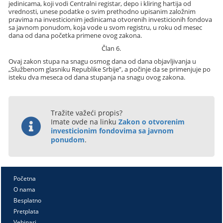
jedinicama, koji vodi Centralni registar, depo i kliring hartija od
vrednosti, unese podatke o svim prethodno upisanim založnim
pravima na investicionim jedinicama otvorenih investicionih fondova
sa javnom ponudom, koja vode u svom registru, u roku od mesec
dana od dana početka primene ovog zakona.
Član 6.
Ovaj zakon stupa na snagu osmog dana od dana objavljivanja u
„Službenom glasniku Republike Srbije”, a počinje da se primenjuje po
isteku dva meseca od dana stupanja na snagu ovog zakona.
Tražite važeći propis?
Imate ovde na linku
Zakon o otvorenim
investicionim fondovima sa javnom
ponudom
.
Početna
O nama
Besplatno
Pretplata
Vebinari