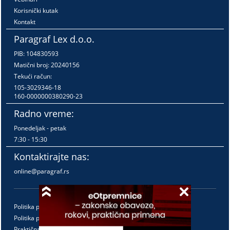
Korisnički kutak
Kontakt
Paragraf Lex d.o.o.
PIB: 104830593
Matični broj: 20240156
Tekući račun:
105-3029346-18
160-0000000380290-23
Radno vreme:
Ponedeljak - petak
7:30 - 15:30
Kontaktirajte nas:
online@paragraf.rs
Politika privatnosti
Politika pružanja usluga
Praktična pravila pružanja usluga