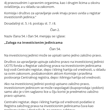
4) pravosudnim i upravnim organima, kao i drugim licima u okviru
ovlašćenja, a u skladu sa zakonom.
Komisija i društvo za upravljanje uvek imaju pravo uvida u registar
investicionih jedinica.”
Dosadašnji st. 5. i 6. postaju st. 7. i 8.
Član 2.
Naziv člana 54. i član 54. menjaju se i glase:
„Zaloga na investicionim jedinicama
Član 54.
Na investicionoj jedinici može se upisati samo jedno založno pravo.
Društvo za upravljanje upisuje založno pravo na investicionoj jedinici
UCITS fonda u Registar založnog prava na investicionim jedinicama
koji vodi Centralni registar, depo i kliring hartija od vrednosti, u skladu
sa ovim zakonom, podzakonskim aktom Komisije i pravilima
poslovanja Centralnog registra, depo i kliringa hartija od vrednosti.
Ako na investicionoj jedinici postoji upisano založno pravo,
investicionom jedinicom se može raspolagati (kupoprodaja i poklon)
samo ako je s tim saglasno lice u čiju korist je predmetno založno
pravo upisano.
Centralni registar, depo i kliring hartija od vrednosti podatke iz
Registra založnog prava na investicionim jedinicama čuva kao
poslovnu tajnu i dostavlja ih, na osnovu zahteva: