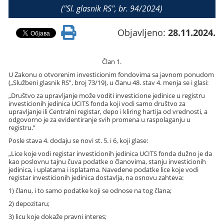
("Sl. glasnik RS", br. 94/2024)
Objavljeno:
28.11.2024.
Član 1.
U Zakonu o otvorenim investicionim fondovima sa javnom ponudom
(„Službeni glasnik RS”, broj 73/19), u članu 48. stav 4. menja se i glasi:
„Društvo za upravljanje može voditi investicione jedinice u registru
investicionih jedinica UCITS fonda koji vodi samo društvo za
upravljanje ili Centralni registar, depo i kliring hartija od vrednosti, a
odgovorno je za evidentiranje svih promena u raspolaganju u
registru.”
Posle stava 4. dodaju se novi st. 5. i 6, koji glase:
„Lice koje vodi registar investicionih jedinica UCITS fonda dužno je da
kao poslovnu tajnu čuva podatke o članovima, stanju investicionih
jedinica, i uplatama i isplatama. Navedene podatke lice koje vodi
registar investicionih jedinica dostavlja, na osnovu zahteva:
1) članu, i to samo podatke koji se odnose na tog člana;
2) depozitaru;
3) licu koje dokaže pravni interes;