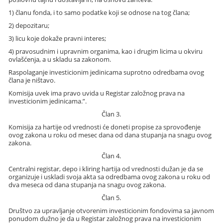
1) članu fonda, i to samo podatke koji se odnose na tog člana;
2) depozitaru;
3) licu koje dokaže pravni interes;
4) pravosudnim i upravnim organima, kao i drugim licima u okviru
ovlašćenja, a u skladu sa zakonom.
Raspolaganje investicionim jedinicama suprotno odredbama ovog
člana je ništavo.
Komisija uvek ima pravo uvida u Registar založnog prava na
investicionim jedinicama.”.
Član 3.
Komisija za hartije od vrednosti će doneti propise za sprovođenje
ovog zakona u roku od mesec dana od dana stupanja na snagu ovog
zakona.
Član 4.
Centralni registar, depo i kliring hartija od vrednosti dužan je da se
organizuje i uskladi svoja akta sa odredbama ovog zakona u roku od
dva meseca od dana stupanja na snagu ovog zakona.
Član 5.
Društvo za upravljanje otvorenim investicionim fondovima sa javnom
ponudom dužno je da u Registar založnog prava na investicionim