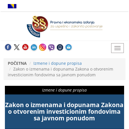
POČETNA
Izmene i dopune propisa
Zakon o izmenama i dopunama Zakona o otvorenim
investicionim fondovima sa javnom ponudom
Izmene i dopune propisa
Zakon o izmenama i dopunama Zakona
o otvorenim investicionim fondovima
sa javnom ponudom