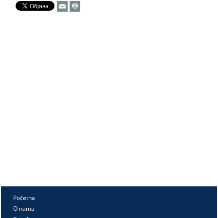
Početna
O nama