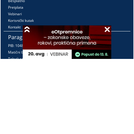
Besplatno
Pretplata
Vebinari
Korisnički kutak
Kontakt
Paragraf Lex d.o.o.
PIB: 104830593
Matični broj: 20240156
Tekući račun:
105-3029346-18
160-0000000380290-23
Radno vreme:
Ponedeljak - petak
7:30 - 15:30
Kontaktirajte nas:
online@paragraf.rs