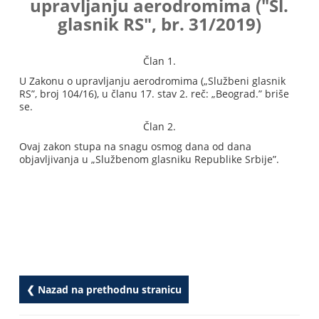
upravljanju aerodromima ("Sl.
glasnik RS", br. 31/2019)
Član 1.
U Zakonu o upravljanju aerodromima („Službeni glasnik
RS”, broj 104/16), u članu 17. stav 2. reč: „Beograd.” briše
se.
Član 2.
Ovaj zakon stupa na snagu osmog dana od dana
objavljivanja u „Službenom glasniku Republike Srbije”.
❮ Nazad na prethodnu stranicu