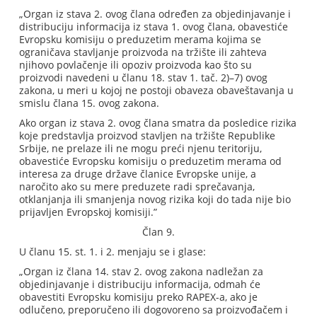
„Organ iz stava 2. ovog člana određen za objedinjavanje i
distribuciju informacija iz stava 1. ovog člana, obavestiće
Evropsku komisiju o preduzetim merama kojima se
ograničava stavljanje proizvoda na tržište ili zahteva
njihovo povlačenje ili opoziv proizvoda kao što su
proizvodi navedeni u članu 18. stav 1. tač. 2)–7) ovog
zakona, u meri u kojoj ne postoji obaveza obaveštavanja u
smislu člana 15. ovog zakona.
Ako organ iz stava 2. ovog člana smatra da posledice rizika
koje predstavlja proizvod stavljen na tržište Republike
Srbije, ne prelaze ili ne mogu preći njenu teritoriju,
obavestiće Evropsku komisiju o preduzetim merama od
interesa za druge države članice Evropske unije, a
naročito ako su mere preduzete radi sprečavanja,
otklanjanja ili smanjenja novog rizika koji do tada nije bio
prijavljen Evropskoj komisiji.”
Član 9.
U članu 15. st. 1. i 2. menjaju se i glase:
„Organ iz člana 14. stav 2. ovog zakona nadležan za
objedinjavanje i distribuciju informacija, odmah će
obavestiti Evropsku komisiju preko RAPEX-a, ako je
odlučeno, preporučeno ili dogovoreno sa proizvođačem i