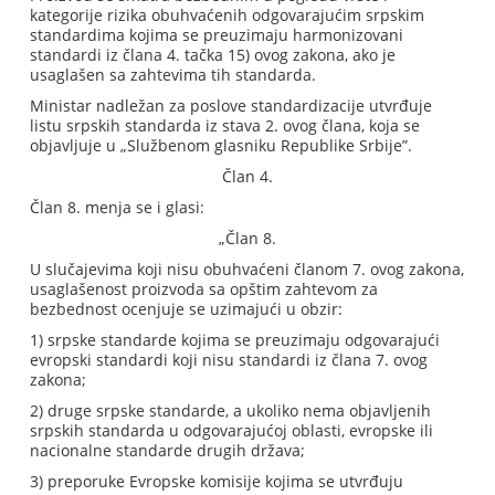
kategorije rizika obuhvaćenih odgovarajućim srpskim
standardima kojima se preuzimaju harmonizovani
standardi iz člana 4. tačka 15) ovog zakona, ako je
usaglašen sa zahtevima tih standarda.
Ministar nadležan za poslove standardizacije utvrđuje
listu srpskih standarda iz stava 2. ovog člana, koja se
objavljuje u „Službenom glasniku Republike Srbije”.
Član 4.
Član 8. menja se i glasi:
„Član 8.
U slučajevima koji nisu obuhvaćeni članom 7. ovog zakona,
usaglašenost proizvoda sa opštim zahtevom za
bezbednost ocenjuje se uzimajući u obzir:
1) srpske standarde kojima se preuzimaju odgovarajući
evropski standardi koji nisu standardi iz člana 7. ovog
zakona;
2) druge srpske standarde, a ukoliko nema objavljenih
srpskih standarda u odgovarajućoj oblasti, evropske ili
nacionalne standarde drugih država;
3) preporuke Evropske komisije kojima se utvrđuju