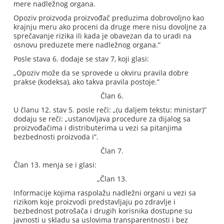
mere nadležnog organa.
Opoziv proizvoda proizvođač preduzima dobrovoljno kao
krajnju meru ako proceni da druge mere nisu dovoljne za
sprečavanje rizika ili kada je obavezan da to uradi na
osnovu preduzete mere nadležnog organa.”
Posle stava 6. dodaje se stav 7, koji glasi:
„Opoziv može da se sprovede u okviru pravila dobre
prakse (kodeksa), ako takva pravila postoje.”
Član 6.
U članu 12. stav 5. posle reči: „(u daljem tekstu: ministar)”
dodaju se reči: „ustanovljava procedure za dijalog sa
proizvođačima i distributerima u vezi sa pitanjima
bezbednosti proizvoda i”.
Član 7.
Član 13. menja se i glasi:
„Član 13.
Informacije kojima raspolažu nadležni organi u vezi sa
rizikom koje proizvodi predstavljaju po zdravlje i
bezbednost potrošača i drugih korisnika dostupne su
javnosti u skladu sa uslovima transparentnosti i bez