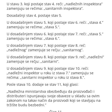
U stavu 3. koji postaje stav 4. reči: „nadležnih inspektora”
zamenjuju se rečima: „sanitarnih inspektora”.
Dosadašnji stav 4. postaje stav 5.
U dosadašnjem stavu 5. koji postaje stav 6. reči: „stava 4.”
zamenjuju se rečima: „stava 5.”.
U dosadašnjem stavu 6. koji postaje stav 7. reči: „stava 5.”
zamenjuju se rečima: „stava 6.”.
U dosadašnjem stavu 7. koji postaje stav 8. reč:
„nadležnog” zamenjuje se rečju: „sanitarnog”.
U dosadašnjem stavu 8. koji postaje stav 9. reč: „nadležni”
zamenjuje se rečju: „sanitarni”.
U dosadašnjem stavu 9. koji postaje stav 10. reči:
„nadležni inspektor u roku iz stava 7.” zamenjuju se
rečima: „sanitarni inspektor u roku iz stava 8.”.
Posle stava 10. dodaje se stav 11, koji glasi:
„Nadležna ministarstva obezbeđuju da proizvođači i
distributeri ispunjavaju svoje obaveze u skladu sa ovim
zakonom na takav način da proizvodi koji se stavljaju na
tržište budu bezbedni.”
Član 11.