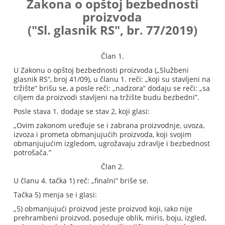
Zakona o opštoj bezbednosti
proizvoda
("Sl. glasnik RS", br. 77/2019)
Član 1.
U Zakonu o opštoj bezbednosti proizvoda („Službeni
glasnik RS”, broj 41/09), u članu 1. reči: „koji su stavljeni na
tržište” brišu se, a posle reči: „nadzora” dodaju se reči: „sa
ciljem da proizvodi stavljeni na tržište budu bezbedni”.
Posle stava 1. dodaje se stav 2, koji glasi:
„Ovim zakonom uređuje se i zabrana proizvodnje, uvoza,
izvoza i prometa obmanjujućih proizvoda, koji svojim
obmanjujućim izgledom, ugrožavaju zdravlje i bezbednost
potrošača.”
Član 2.
U članu 4. tačka 1) reč: „finalni” briše se.
Tačka 5) menja se i glasi:
„5) obmanjujući proizvod jeste proizvod koji, iako nije
prehrambeni proizvod, poseduje oblik, miris, boju, izgled,