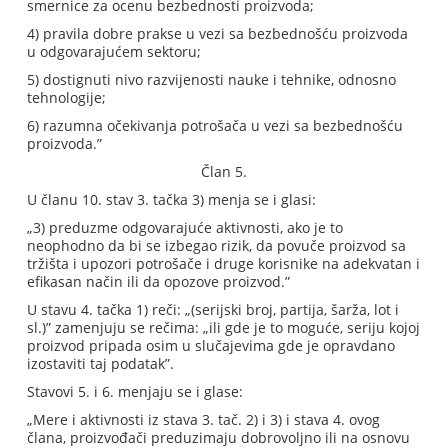
smernice za ocenu bezbednosti proizvoda;
4) pravila dobre prakse u vezi sa bezbednošću proizvoda
u odgovarajućem sektoru;
5) dostignuti nivo razvijenosti nauke i tehnike, odnosno
tehnologije;
6) razumna očekivanja potrošača u vezi sa bezbednošću
proizvoda.”
Član 5.
U članu 10. stav 3. tačka 3) menja se i glasi:
„3) preduzme odgovarajuće aktivnosti, ako je to
neophodno da bi se izbegao rizik, da povuče proizvod sa
tržišta i upozori potrošače i druge korisnike na adekvatan i
efikasan način ili da opozove proizvod.”
U stavu 4. tačka 1) reči: „(serijski broj, partija, šarža, lot i
sl.)” zamenjuju se rečima: „ili gde je to moguće, seriju kojoj
proizvod pripada osim u slučajevima gde je opravdano
izostaviti taj podatak”.
Stavovi 5. i 6. menjaju se i glase:
„Mere i aktivnosti iz stava 3. tač. 2) i 3) i stava 4. ovog
člana, proizvođači preduzimaju dobrovoljno ili na osnovu