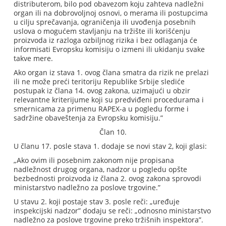
distributerom, bilo pod obavezom koju zahteva nadležni
organ ili na dobrovoljnoj osnovi, o merama ili postupcima
u cilju sprečavanja, ograničenja ili uvođenja posebnih
uslova o mogućem stavljanju na tržište ili korišćenju
proizvoda iz razloga ozbiljnog rizika i bez odlaganja će
informisati Evropsku komisiju o izmeni ili ukidanju svake
takve mere.
Ako organ iz stava 1. ovog člana smatra da rizik ne prelazi
ili ne može preći teritoriju Republike Srbije slediće
postupak iz člana 14. ovog zakona, uzimajući u obzir
relevantne kriterijume koji su predviđeni procedurama i
smernicama za primenu RAPEX-a u pogledu forme i
sadržine obaveštenja za Evropsku komisiju.”
Član 10.
U članu 17. posle stava 1. dodaje se novi stav 2, koji glasi:
„Ako ovim ili posebnim zakonom nije propisana
nadležnost drugog organa, nadzor u pogledu opšte
bezbednosti proizvoda iz člana 2. ovog zakona sprovodi
ministarstvo nadležno za poslove trgovine.”
U stavu 2. koji postaje stav 3. posle reči: „uređuje
inspekcijski nadzor” dodaju se reči: „odnosno ministarstvo
nadležno za poslove trgovine preko tržišnih inspektora”.