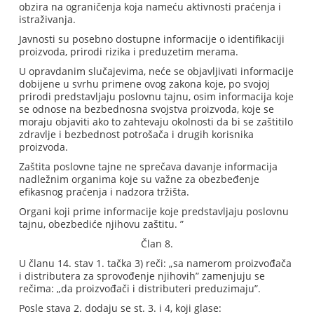
obzira na ograničenja koja nameću aktivnosti praćenja i
istraživanja.
Javnosti su posebno dostupne informacije o identifikaciji
proizvoda, prirodi rizika i preduzetim merama.
U opravdanim slučajevima, neće se objavljivati informacije
dobijene u svrhu primene ovog zakona koje, po svojoj
prirodi predstavljaju poslovnu tajnu, osim informacija koje
se odnose na bezbednosna svojstva proizvoda, koje se
moraju objaviti ako to zahtevaju okolnosti da bi se zaštitilo
zdravlje i bezbednost potrošača i drugih korisnika
proizvoda.
Zaštita poslovne tajne ne sprečava davanje informacija
nadležnim organima koje su važne za obezbeđenje
efikasnog praćenja i nadzora tržišta.
Organi koji prime informacije koje predstavljaju poslovnu
tajnu, obezbediće njihovu zaštitu. ”
Član 8.
U članu 14. stav 1. tačka 3) reči: „sa namerom proizvođača
i distributera za sprovođenje njihovih” zamenjuju se
rečima: „da proizvođači i distributeri preduzimaju”.
Posle stava 2. dodaju se st. 3. i 4, koji glase: