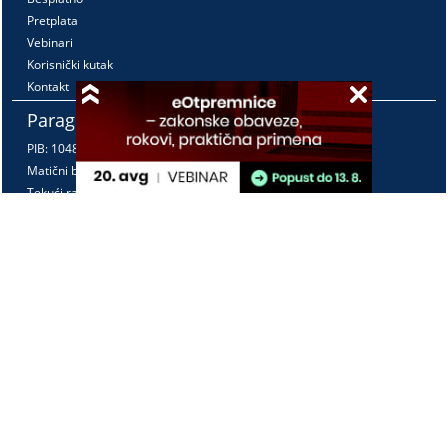
Pretplata
Vebinari
Korisnički kutak
Kontakt
Paragraf Lex d.o.o.
PIB: 104830593
Matični broj: 20240156
Tekući račun:
105-3029346-18
160-0000000380290-23
Radno vreme:
Ponedeljak - petak
7:30 - 15:30
Kontaktirajte nas:
online@paragraf.rs
Politika privatnosti