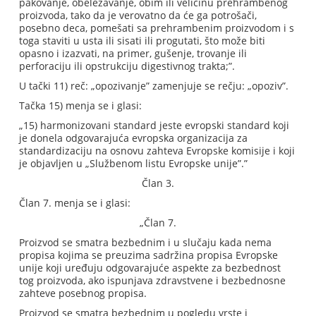
pakovanje, obeležavanje, obim ili veličinu prehrambenog
proizvoda, tako da je verovatno da će ga potrošači,
posebno deca, pomešati sa prehrambenim proizvodom i s
toga staviti u usta ili sisati ili progutati, što može biti
opasno i izazvati, na primer, gušenje, trovanje ili
perforaciju ili opstrukciju digestivnog trakta;”.
U tački 11) reč: „opozivanje” zamenjuje se rečju: „opoziv”.
Tačka 15) menja se i glasi:
„15) harmonizovani standard jeste evropski standard koji
je donela odgovarajuća evropska organizacija za
standardizaciju na osnovu zahteva Evropske komisije i koji
je objavljen u „Službenom listu Evropske unije”.”
Član 3.
Član 7. menja se i glasi:
„Član 7.
Proizvod se smatra bezbednim i u slučaju kada nema
propisa kojima se preuzima sadržina propisa Evropske
unije koji uređuju odgovarajuće aspekte za bezbednost
tog proizvoda, ako ispunjava zdravstvene i bezbednosne
zahteve posebnog propisa.
Proizvod se smatra bezbednim u pogledu vrste i