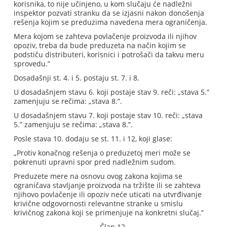
korisnika, to nije učinjeno, u kom slučaju će nadležni
inspektor pozvati stranku da se izjasni nakon donošenja
rešenja kojim se preduzima navedena mera ograničenja.
Mera kojom se zahteva povlačenje proizvoda ili njihov
opoziv, treba da bude preduzeta na način kojim se
podstiču distributeri, korisnici i potrošači da takvu meru
sprovedu.”
Dosadašnji st. 4. i 5. postaju st. 7. i 8.
U dosadašnjem stavu 6. koji postaje stav 9. reči: „stava 5.”
zamenjuju se rečima: „stava 8.”.
U dosadašnjem stavu 7. koji postaje stav 10. reči: „stava
5.” zamenjuju se rečima: „stava 8.”.
Posle stava 10. dodaju se st. 11. i 12, koji glase:
„Protiv konačnog rešenja o preduzetoj meri može se
pokrenuti upravni spor pred nadležnim sudom.
Preduzete mere na osnovu ovog zakona kojima se
ograničava stavljanje proizvoda na tržište ili se zahteva
njihovo povlačenje ili opoziv neće uticati na utvrđivanje
krivične odgovornosti relevantne stranke u smislu
krivičnog zakona koji se primenjuje na konkretni slučaj.”
Član 12.