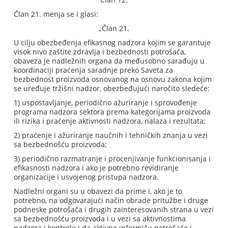
Član 21. menja se i glasi:
„Član 21.
U cilju obezbeđenja efikasnog nadzora kojim se garantuje
visok nivo zaštite zdravlja i bezbednosti potrošača,
obaveza je nadležnih organa da međusobno sarađuju u
koordinaciji praćenja saradnje preko Saveta za
bezbednost proizvoda osnovanog na osnovu zakona kojim
se uređuje tržišni nadzor, obezbeđujući naročito sledeće:
1) uspostavljanje, periodično ažuriranje i sprovođenje
programa nadzora sektora prema kategorijama proizvoda
ili rizika i praćenje aktivnosti nadzora, nalaza i rezultata;
2) praćenje i ažuriranje naučnih i tehničkih znanja u vezi
sa bezbednošću proizvoda;
3) periodično razmatranje i procenjivanje funkcionisanja i
efikasnosti nadzora i ako je potrebno revidiranje
organizacije i usvojenog pristupa nadzora.
Nadležni organi su u obavezi da prime i, ako je to
potrebno, na odgovarajući način obrade pritužbe i druge
podneske potrošača i drugih zainteresovanih strana u vezi
sa bezbednošću proizvoda i u vezi sa aktivnostima
nadzora i kontrole i da aktivno informišu potrošače i