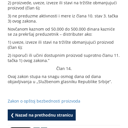
2) proizvede, uveze, izveze ili stavi na tržište obmanjujući
proizvod (član 6);
3) ne preduzme aktivnosti i mere iz člana 10. stav 3. tačka
3) ovog zakona.
Novčanom kaznom od 50.000 do 500.000 dinara kazniće
se za prekršaj preduzetnik – distributer ako:
1) uveze, izveze ili stavi na tržište obmanjujući proizvod
(član 6);
2) isporuči ili učini dostupnim proizvod suprotno članu 11.
tačka 1) ovog zakona.”
Član 14.
Ovaj zakon stupa na snagu osmog dana od dana
objavljivanja u „Službenom glasniku Republike Srbije”.
Zakon o opštoj bezbednosti proizvoda
❮ Nazad na prethodnu stranicu