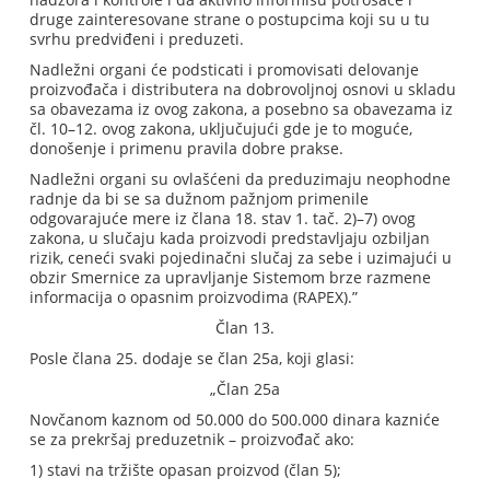
druge zainteresovane strane o postupcima koji su u tu
svrhu predviđeni i preduzeti.
Nadležni organi će podsticati i promovisati delovanje
proizvođača i distributera na dobrovoljnoj osnovi u skladu
sa obavezama iz ovog zakona, a posebno sa obavezama iz
čl. 10–12. ovog zakona, uključujući gde je to moguće,
donošenje i primenu pravila dobre prakse.
Nadležni organi su ovlašćeni da preduzimaju neophodne
radnje da bi se sa dužnom pažnjom primenile
odgovarajuće mere iz člana 18. stav 1. tač. 2)–7) ovog
zakona, u slučaju kada proizvodi predstavljaju ozbiljan
rizik, ceneći svaki pojedinačni slučaj za sebe i uzimajući u
obzir Smernice za upravljanje Sistemom brze razmene
informacija o opasnim proizvodima (RAPEX).”
Član 13.
Posle člana 25. dodaje se član 25a, koji glasi:
„Član 25a
Novčanom kaznom od 50.000 do 500.000 dinara kazniće
se za prekršaj preduzetnik – proizvođač ako:
1) stavi na tržište opasan proizvod (član 5);