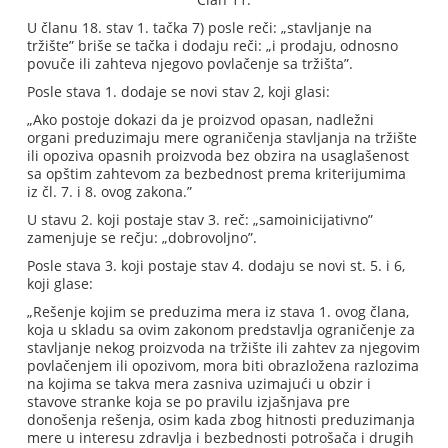
U članu 18. stav 1. tačka 7) posle reči: „stavljanje na
tržište” briše se tačka i dodaju reči: „i prodaju, odnosno
povuče ili zahteva njegovo povlačenje sa tržišta”.
Posle stava 1. dodaje se novi stav 2, koji glasi:
„Ako postoje dokazi da je proizvod opasan, nadležni
organi preduzimaju mere ograničenja stavljanja na tržište
ili opoziva opasnih proizvoda bez obzira na usaglašenost
sa opštim zahtevom za bezbednost prema kriterijumima
iz čl. 7. i 8. ovog zakona.”
U stavu 2. koji postaje stav 3. reč: „samoinicijativno”
zamenjuje se rečju: „dobrovoljno”.
Posle stava 3. koji postaje stav 4. dodaju se novi st. 5. i 6,
koji glase:
„Rešenje kojim se preduzima mera iz stava 1. ovog člana,
koja u skladu sa ovim zakonom predstavlja ograničenje za
stavljanje nekog proizvoda na tržište ili zahtev za njegovim
povlačenjem ili opozivom, mora biti obrazložena razlozima
na kojima se takva mera zasniva uzimajući u obzir i
stavove stranke koja se po pravilu izjašnjava pre
donošenja rešenja, osim kada zbog hitnosti preduzimanja
mere u interesu zdravlja i bezbednosti potrošača i drugih