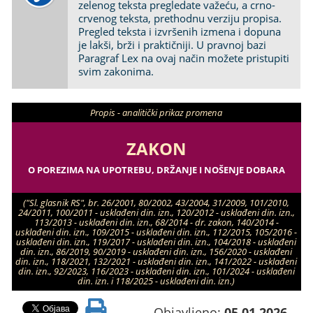
zelenog teksta pregledate važeću, a crno-
crvenog teksta, prethodnu verziju propisa.
Pregled teksta i izvršenih izmena i dopuna
je lakši, brži i praktičniji. U pravnoj bazi
Paragraf Lex na ovaj način možete pristupiti
svim zakonima.
Propis - analitički prikaz promena
ZAKON
O POREZIMA NA UPOTREBU, DRŽANJE I NOŠENJE DOBARA
("Sl. glasnik RS", br. 26/2001, 80/2002, 43/2004, 31/2009, 101/2010,
24/2011, 100/2011 - usklađeni din. izn., 120/2012 - usklađeni din. izn.,
113/2013 - usklađeni din. izn., 68/2014 - dr. zakon, 140/2014 -
usklađeni din. izn., 109/2015 - usklađeni din. izn., 112/2015, 105/2016 -
usklađeni din. izn., 119/2017 - usklađeni din. izn., 104/2018 - usklađeni
din. izn., 86/2019, 90/2019 - usklađeni din. izn., 156/2020 - usklađeni
din. izn., 118/2021, 132/2021 - usklađeni din. izn., 141/2022 - usklađeni
din. izn., 92/2023, 116/2023 - usklađeni din. izn., 101/2024 - usklađeni
din. izn. i 118/2025 - usklađeni din. izn.)
Objavljeno:
05.01.2026.