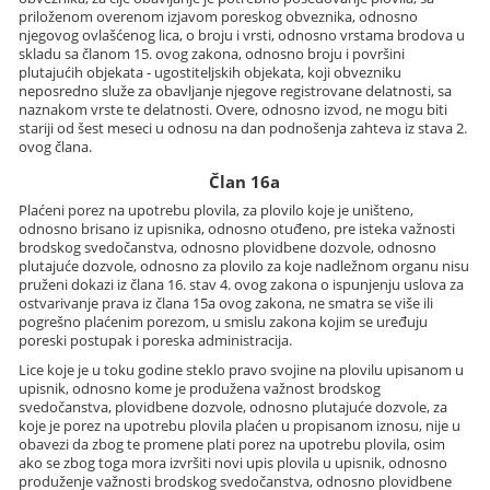
priloženom overenom izjavom poreskog obveznika, odnosno
njegovog ovlašćenog lica, o broju i vrsti, odnosno vrstama brodova u
skladu sa članom 15. ovog zakona, odnosno broju i površini
plutajućih objekata - ugostiteljskih objekata, koji obvezniku
neposredno služe za obavljanje njegove registrovane delatnosti, sa
naznakom vrste te delatnosti. Overe, odnosno izvod, ne mogu biti
stariji od šest meseci u odnosu na dan podnošenja zahteva iz stava 2.
ovog člana.
Član 16a
Plaćeni porez na upotrebu plovila, za plovilo koje je uništeno,
odnosno brisano iz upisnika, odnosno otuđeno, pre isteka važnosti
brodskog svedočanstva, odnosno plovidbene dozvole, odnosno
plutajuće dozvole, odnosno za plovilo za koje nadležnom organu nisu
pruženi dokazi iz člana 16. stav 4. ovog zakona o ispunjenju uslova za
ostvarivanje prava iz člana 15a ovog zakona, ne smatra se više ili
pogrešno plaćenim porezom, u smislu zakona kojim se uređuju
poreski postupak i poreska administracija.
Lice koje je u toku godine steklo pravo svojine na plovilu upisanom u
upisnik, odnosno kome je produžena važnost brodskog
svedočanstva, plovidbene dozvole, odnosno plutajuće dozvole, za
koje je porez na upotrebu plovila plaćen u propisanom iznosu, nije u
obavezi da zbog te promene plati porez na upotrebu plovila, osim
ako se zbog toga mora izvršiti novi upis plovila u upisnik, odnosno
produženje važnosti brodskog svedočanstva, odnosno plovidbene