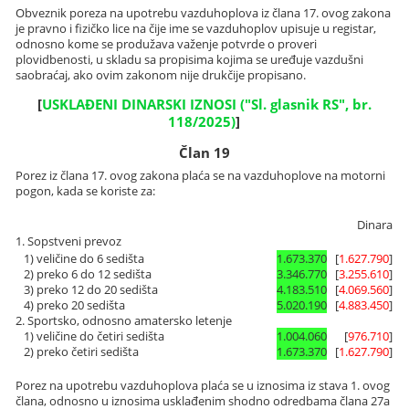
Obveznik poreza na upotrebu vazduhoplova iz člana 17. ovog zakona
je pravno i fizičko lice na čije ime se vazduhoplov upisuje u registar,
odnosno kome se produžava važenje potvrde o proveri
plovidbenosti, u skladu sa propisima kojima se uređuje vazdušni
saobraćaj, ako ovim zakonom nije drukčije propisano.
[
USKLAĐENI DINARSKI IZNOSI ("Sl. glasnik RS", br.
118/2025)
]
Član 19
Porez iz člana 17. ovog zakona plaća se na vazduhoplove na motorni
pogon, kada se koriste za:
Dinara
1. Sopstveni prevoz
1) veličine do 6 sedišta
1.673.370
[
1.627.790
]
2) preko 6 do 12 sedišta
3.346.770
[
3.255.610
]
3) preko 12 do 20 sedišta
4.183.510
[
4.069.560
]
4) preko 20 sedišta
5.020.190
[
4.883.450
]
2. Sportsko, odnosno amatersko letenje
1) veličine do četiri sedišta
1.004.060
[
976.710
]
2) preko četiri sedišta
1.673.370
[
1.627.790
]
Porez na upotrebu vazduhoplova plaća se u iznosima iz stava 1. ovog
člana, odnosno u iznosima usklađenim shodno odredbama člana 27a