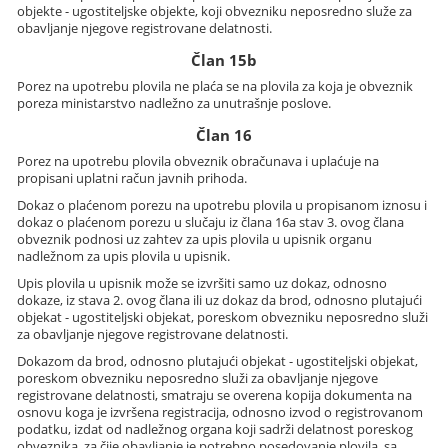
objekte - ugostiteljske objekte, koji obvezniku neposredno služe za
obavljanje njegove registrovane delatnosti.
Član 15b
Porez na upotrebu plovila ne plaća se na plovila za koja je obveznik
poreza ministarstvo nadležno za unutrašnje poslove.
Član 16
Porez na upotrebu plovila obveznik obračunava i uplaćuje na
propisani uplatni račun javnih prihoda.
Dokaz o plaćenom porezu na upotrebu plovila u propisanom iznosu i
dokaz o plaćenom porezu u slučaju iz člana 16a stav 3. ovog člana
obveznik podnosi uz zahtev za upis plovila u upisnik organu
nadležnom za upis plovila u upisnik.
Upis plovila u upisnik može se izvršiti samo uz dokaz, odnosno
dokaze, iz stava 2. ovog člana ili uz dokaz da brod, odnosno plutajući
objekat - ugostiteljski objekat, poreskom obvezniku neposredno služi
za obavljanje njegove registrovane delatnosti.
Dokazom da brod, odnosno plutajući objekat - ugostiteljski objekat,
poreskom obvezniku neposredno služi za obavljanje njegove
registrovane delatnosti, smatraju se overena kopija dokumenta na
osnovu koga je izvršena registracija, odnosno izvod o registrovanom
podatku, izdat od nadležnog organa koji sadrži delatnost poreskog
obveznika, za čije obavljanje je potrebno posedovanje plovila, sa