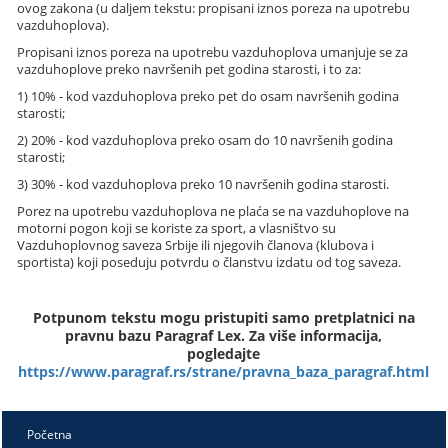
ovog zakona (u daljem tekstu: propisani iznos poreza na upotrebu
vazduhoplova).
Propisani iznos poreza na upotrebu vazduhoplova umanjuje se za
vazduhoplove preko navršenih pet godina starosti, i to za:
1) 10% - kod vazduhoplova preko pet do osam navršenih godina
starosti;
2) 20% - kod vazduhoplova preko osam do 10 navršenih godina
starosti;
3) 30% - kod vazduhoplova preko 10 navršenih godina starosti.
Porez na upotrebu vazduhoplova ne plaća se na vazduhoplove na
motorni pogon koji se koriste za sport, a vlasništvo su
Vazduhoplovnog saveza Srbije ili njegovih članova (klubova i
sportista) koji poseduju potvrdu o članstvu izdatu od tog saveza.
Potpunom tekstu mogu pristupiti samo pretplatnici na
pravnu bazu Paragraf Lex. Za više informacija,
pogledajte
https://www.paragraf.rs/strane/pravna_baza_paragraf.html
Početna