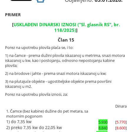
PRIMER
[
USKLAĐENI DINARSKI IZNOSI ("Sl. glasnik RS", br.
118/2025)
]
Član 15
Porez na upotrebu plovila plaća se, i to:
1) na čamce - prema dužini plovila iskazanoj u metrima, snazi motora
iskazanoj u kw, kao i postojanju, odnosno nepostojanju kabine
plovila;
2) na brodove i jahte - prema snazi motora iskazanoj u kw;
3) na plutajuće objekte - ugostiteljske objekte prema površini
iskazanoj u m
2
.
Porez na upotrebu plovila iznosi, za:
Dinara
1. Čamce (bez kabine) dužine do pet metara, sa
motornim pogonom
1) do 7,35 kw
5.930
[
5.770
]
2) preko 7,35 kw do 22,05 kw
8.840
[
8.600
]