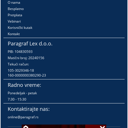
O nama
Besplatno
Pretplata
Vebinari
Korisnički kutak
Kontakt
Paragraf Lex d.o.o.
PIB: 104830593
Matični broj: 20240156
Tekući račun:
105-3029346-18
160-0000000380290-23
Radno vreme:
Ponedeljak - petak
7:30 - 15:30
Kontaktirajte nas:
online@paragraf.rs