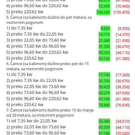
4) preko 96,60 kw do 220,62 kw
72.950
[
70.960
]
5) preko 220,62 kw
108.420
[
105.470
]
5. Čamce (sa kabinom) dužine do pet metara, sa
motornim pogonom
1) do 7,35 kw
9.820
[
9.550
]
2) preko 7,35 kw do 22,05 kw
14.770
[
14.370
]
3) preko 22,05 kw do 73,60 kw
21.680
[
21.090
]
4) preko 73,60 kw do 96,60 kw
31.530
[
30.670
]
5) preko 96,60 kw do 220,62 kw
45.350
[
44.110
]
6) preko 220,62 kw
63.100
[
61.380
]
6. Čamce (sa kabinom) dužine preko pet do 15
metara, sa motornim pogonom
1) do 7,35 kw
17.740
[
17.260
]
2) preko 7,35 kw do 22,05 kw
31.530
[
30.670
]
3) preko 22,05 kw do 73,60 kw
39.420
[
38.350
]
4) preko 73,60 kw do 96,60 kw
49.270
[
47.930
]
5) preko 96,60 kw do 220,62 kw
63.100
[
61.380
]
6) preko 220,62 kw
78.840
[
76.690
]
7. Čamce (sa kabinom) dužine preko 15 do manje
od 20 metara, sa motornim pogonom
1) od 7,35 kw do 22,05 kw
35.480
[
34.510
]
2) preko 22,05 kw do 73,60 kw
45.350
[
44.110
]
3) preko 73,60 kw do 96,60 kw
57.180
[
55.620
]