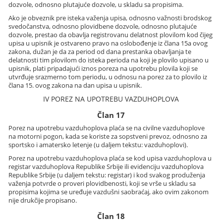
dozvole, odnosno plutajuće dozvole, u skladu sa propisima.
Ako je obveznik pre isteka važenja upisa, odnosno važnosti brodskog
svedočanstva, odnosno plovidbene dozvole, odnosno plutajuće
dozvole, prestao da obavlja registrovanu delatnost plovilom kod čijeg
upisa u upisnik je ostvareno pravo na oslobođenje iz člana 15a ovog
zakona, dužan je da za period od dana prestanka obavljanja te
delatnosti tim plovilom do isteka perioda na koji je plovilo upisano u
upisnik, plati pripadajući iznos poreza na upotrebu plovila koji se
utvrđuje srazmerno tom periodu, u odnosu na porez za to plovilo iz
člana 15. ovog zakona na dan upisa u upisnik.
IV POREZ NA UPOTREBU VAZDUHOPLOVA
Član 17
Porez na upotrebu vazduhoplova plaća se na civilne vazduhoplove
na motorni pogon, kada se koriste za sopstveni prevoz, odnosno za
sportsko i amatersko letenje (u daljem tekstu: vazduhoplovi).
Porez na upotrebu vazduhoplova plaća se kod upisa vazduhoplova u
registar vazduhoplova Republike Srbije ili evidenciju vazduhoplova
Republike Srbije (u daljem tekstu: registar) i kod svakog produženja
važenja potvrde o proveri plovidbenosti, koji se vrše u skladu sa
propisima kojima se uređuje vazdušni saobraćaj, ako ovim zakonom
nije drukčije propisano.
Član 18