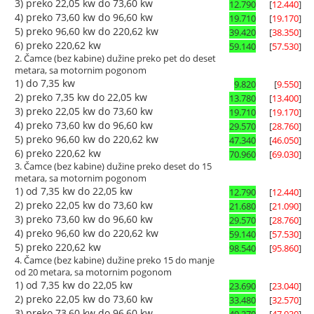
3) preko 22,05 kw do 73,60 kw
12.790
[
12.440
]
4) preko 73,60 kw do 96,60 kw
19.710
[
19.170
]
5) preko 96,60 kw do 220,62 kw
39.420
[
38.350
]
6) preko 220,62 kw
59.140
[
57.530
]
2. Čamce (bez kabine) dužine preko pet do deset
metara, sa motornim pogonom
1) do 7,35 kw
9.820
[
9.550
]
2) preko 7,35 kw do 22,05 kw
13.780
[
13.400
]
3) preko 22,05 kw do 73,60 kw
19.710
[
19.170
]
4) preko 73,60 kw do 96,60 kw
29.570
[
28.760
]
5) preko 96,60 kw do 220,62 kw
47.340
[
46.050
]
6) preko 220,62 kw
70.960
[
69.030
]
3. Čamce (bez kabine) dužine preko deset do 15
metara, sa motornim pogonom
1) od 7,35 kw do 22,05 kw
12.790
[
12.440
]
2) preko 22,05 kw do 73,60 kw
21.680
[
21.090
]
3) preko 73,60 kw do 96,60 kw
29.570
[
28.760
]
4) preko 96,60 kw do 220,62 kw
59.140
[
57.530
]
5) preko 220,62 kw
98.540
[
95.860
]
4. Čamce (bez kabine) dužine preko 15 do manje
od 20 metara, sa motornim pogonom
1) od 7,35 kw do 22,05 kw
23.690
[
23.040
]
2) preko 22,05 kw do 73,60 kw
33.480
[
32.570
]
3) preko 73,60 kw do 96,60 kw
49.270
[
47.930
]