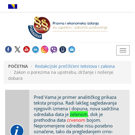
POČETNA
Redakcijski prečišćeni tekstova i zakona
Zakon o porezima na upotrebu, držanje i nošenje
dobara
Pred Vama je primer analitičkog prikaza
teksta propisa. Radi lakšeg sagledavanja
njegovih izmena i dopuna, nova sadržina
odredaba data je
zelenom
, dok je
prethodna data
crvenom
bojom.
Nepromenjene odredbe nisu posebno
označene, tako da pregledanjem crno-