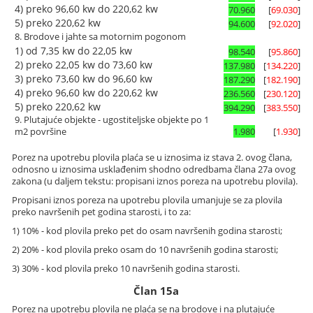
4) preko 96,60 kw do 220,62 kw
70.960
[
69.030
]
5) preko 220,62 kw
94.600
[
92.020
]
8. Brodove i jahte sa motornim pogonom
1) od 7,35 kw do 22,05 kw
98.540
[
95.860
]
2) preko 22,05 kw do 73,60 kw
137.980
[
134.220
]
3) preko 73,60 kw do 96,60 kw
187.290
[
182.190
]
4) preko 96,60 kw do 220,62 kw
236.560
[
230.120
]
5) preko 220,62 kw
394.290
[
383.550
]
9. Plutajuće objekte - ugostiteljske objekte po 1
m
2
površine
1.980
[
1.930
]
Porez na upotrebu plovila plaća se u iznosima iz stava 2. ovog člana,
odnosno u iznosima usklađenim shodno odredbama člana 27a ovog
zakona (u daljem tekstu: propisani iznos poreza na upotrebu plovila).
Propisani iznos poreza na upotrebu plovila umanjuje se za plovila
preko navršenih pet godina starosti, i to za:
1) 10% - kod plovila preko pet do osam navršenih godina starosti;
2) 20% - kod plovila preko osam do 10 navršenih godina starosti;
3) 30% - kod plovila preko 10 navršenih godina starosti.
Član 15a
Porez na upotrebu plovila ne plaća se na brodove i na plutajuće